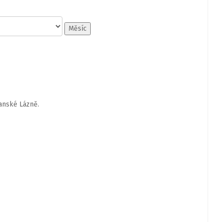
Měsíc
Janské Lázně.