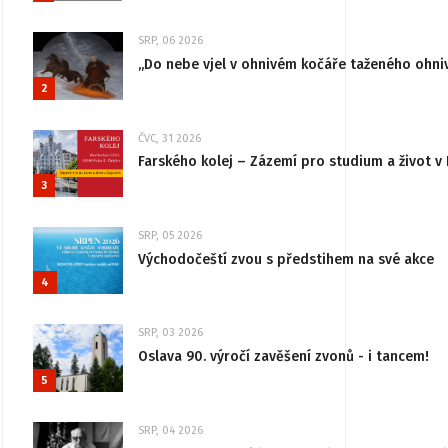
SRP, 06 2026
„Do nebe vjel v ohnivém kočáře taženého ohni
2
ČVC, 31 2026
Farského kolej – Zázemí pro studium a život v 
3
SRP, 05 2026
Východočeští zvou s předstihem na své akce
4
SRP, 03 2026
Oslava 90. výročí zavěšení zvonů - i tancem!
5
SRP, 04 2026