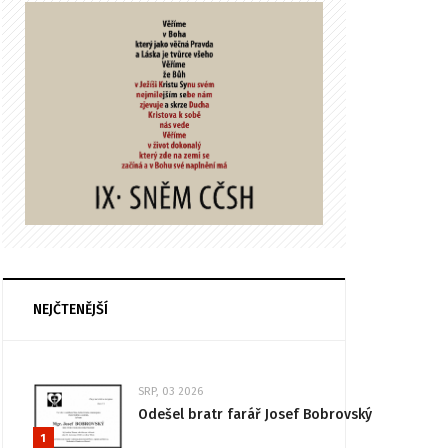
NEJČTENĚJŠÍ
SRP, 03 2026
Odešel bratr farář Josef Bobrovský
1