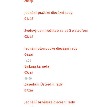
26
srp
Jednání pražské diecézní rady
01
zář
Světový den modliteb za péči o stvoření
02
zář
Jednání olomoucké diecézní rady
04
zář
14:00
Biskupská rada
05
zář
09:00
Zasedání Ústřední rady
07
zář
Jednání brněnské diecézní rady