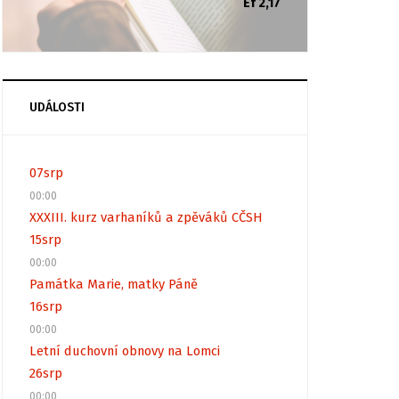
Ef 2,17
UDÁLOSTI
07
srp
00:00
XXXIII. kurz varhaníků a zpěváků CČSH
15
srp
00:00
Památka Marie, matky Páně
16
srp
00:00
Letní duchovní obnovy na Lomci
26
srp
00:00