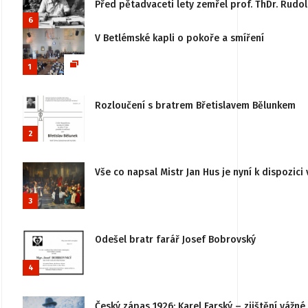
Před pětadvaceti lety zemřel prof. ThDr. Rudo
6
V Betlémské kapli o pokoře a smíření
1
Rozloučení s bratrem Břetislavem Bělunkem
2
Vše co napsal Mistr Jan Hus je nyní k dispozici 
3
Odešel bratr farář Josef Bobrovský
4
Český zápas 1926: Karel Farský – zjištění vážn