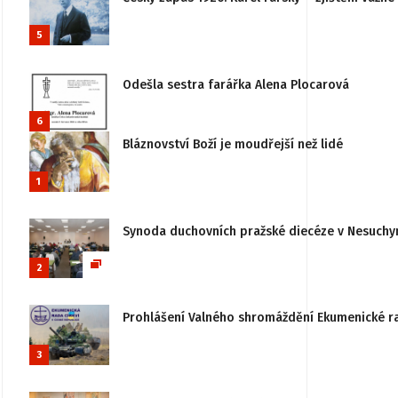
5
Odešla sestra farářka Alena Plocarová
6
Bláznovství Boží je moudřejší než lidé
1
Synoda duchovních pražské diecéze v Nesuchy
2
Prohlášení Valného shromáždění Ekumenické rady
3