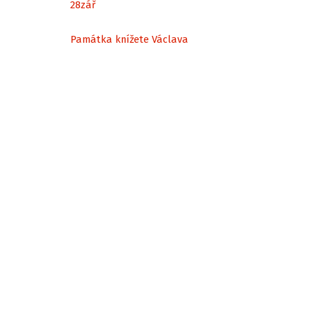
28
zář
Památka knížete Václava