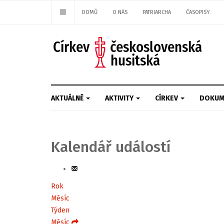
DOMŮ
O NÁS
PATRIARCHA
ČASOPISY
AKTUÁLNĚ
AKTIVITY
CÍRKEV
DOKUM
Kalendář událostí
Rok
Měsíc
Týden
Měsíc