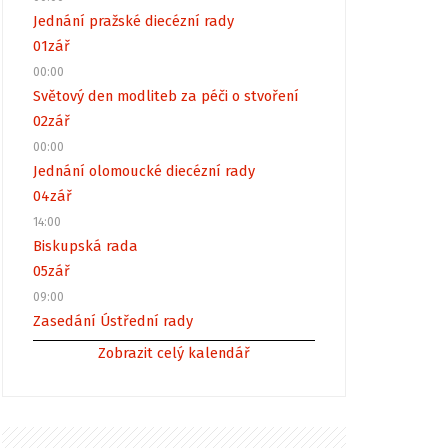
Jednání pražské diecézní rady
01
zář
00:00
Světový den modliteb za péči o stvoření
02
zář
00:00
Jednání olomoucké diecézní rady
04
zář
14:00
Biskupská rada
05
zář
09:00
Zasedání Ústřední rady
Zobrazit celý kalendář