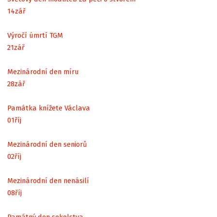
14
zář
Výročí úmrtí TGM
21
zář
Mezinárodní den míru
28
zář
Památka knížete Václava
01
říj
Mezinárodní den seniorů
02
říj
Mezinárodní den nenásilí
08
říj
Památný den sokolstva