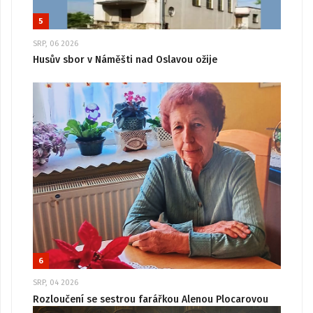
5
SRP, 06 2026
Husův sbor v Náměšti nad Oslavou ožije
6
SRP, 04 2026
Rozloučení se sestrou farářkou Alenou Plocarovou