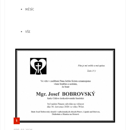
MĚSÍC
VŠE
1