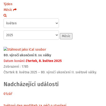
Týden
Měsíc
Měsíc
80. výročí ukončení II. sv. války
Datum konání:
čtvrtek, 8. květen 2025
Zobrazení
: 1785
Čtvrtek 8. května 2025 – 80. výročí ukončení II. světové války.
Nadcházející události
01
zář
Světový den modliteb za péči o stvoření