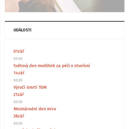
UDÁLOSTI
01
zář
00:00
Světový den modliteb za péči o stvoření
14
zář
00:00
Výročí úmrtí TGM
21
zář
00:00
Mezinárodní den míru
28
zář
00:00