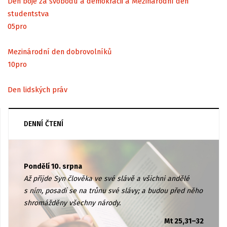
Den boje za svobodu a demokracii a Mezinárodní den
studentstva
05
pro
Mezinárodní den dobrovolníků
10
pro
Den lidských práv
DENNÍ ČTENÍ
Pondělí 10. srpna
Až přijde Syn člověka ve své slávě a všichni andělé
s ním, posadí se na trůnu své slávy; a budou před něho
shromážděny všechny národy.
Mt 25,31–32