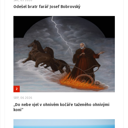
SRP, 03 2026
Odešel bratr farář Josef Bobrovský
2
SRP, 06 2026
„Do nebe vjel v ohnivém kočáře taženého ohnivými
koni“