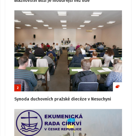
Bláznovství Boží je moudřejší než lidé
2
Synoda duchovních pražské diecéze v Nesuchyni