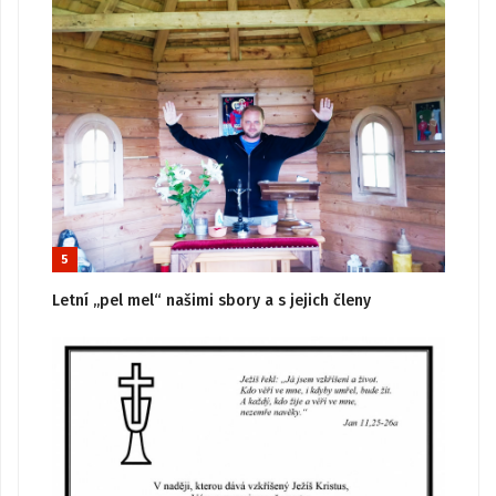
5
Letní „pel mel“ našimi sbory a s jejich členy