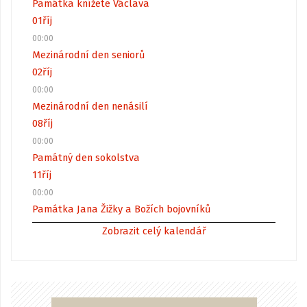
Památka knížete Václava
01
říj
00:00
Mezinárodní den seniorů
02
říj
00:00
Mezinárodní den nenásilí
08
říj
00:00
Památný den sokolstva
11
říj
00:00
Památka Jana Žižky a Božích bojovníků
Zobrazit celý kalendář