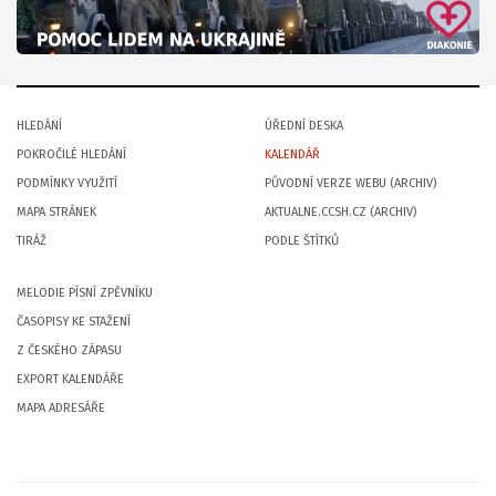
HLEDÁNÍ
ÚŘEDNÍ DESKA
POKROČILÉ HLEDÁNÍ
KALENDÁŘ
PODMÍNKY VYUŽITÍ
PŮVODNÍ VERZE WEBU (ARCHIV)
MAPA STRÁNEK
AKTUALNE.CCSH.CZ (ARCHIV)
TIRÁŽ
PODLE ŠTÍTKŮ
MELODIE PÍSNÍ ZPĚVNÍKU
ČASOPISY KE STAŽENÍ
Z ČESKÉHO ZÁPASU
EXPORT KALENDÁŘE
MAPA ADRESÁŘE