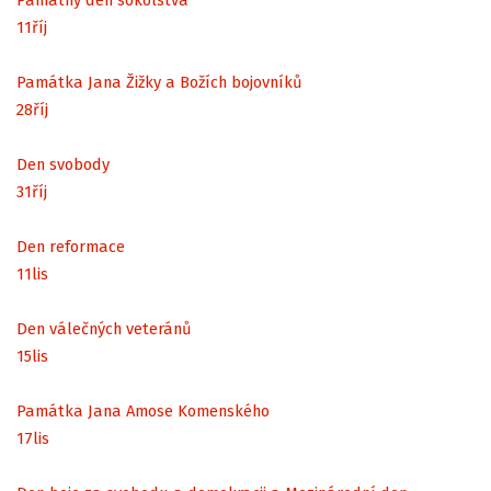
11
říj
Památka Jana Žižky a Božích bojovníků
28
říj
Den svobody
31
říj
Den reformace
11
lis
Den válečných veteránů
15
lis
Památka Jana Amose Komenského
17
lis