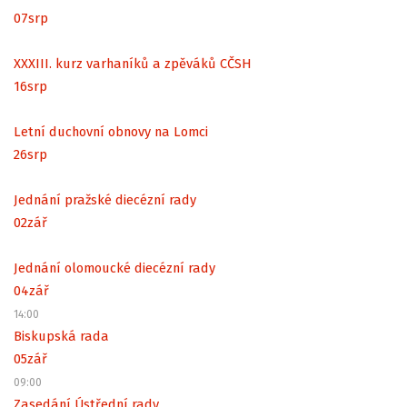
07
srp
XXXIII. kurz varhaníků a zpěváků CČSH
16
srp
Letní duchovní obnovy na Lomci
26
srp
Jednání pražské diecézní rady
02
zář
Jednání olomoucké diecézní rady
04
zář
14:00
Biskupská rada
05
zář
09:00
Zasedání Ústřední rady