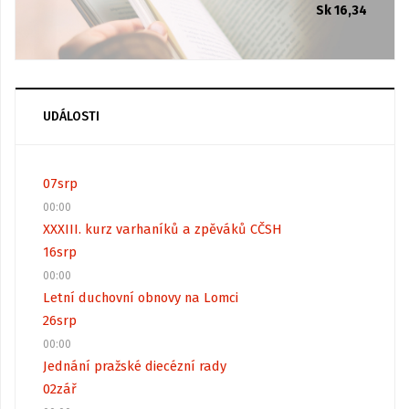
Sk 16,34
UDÁLOSTI
07
srp
00:00
XXXIII. kurz varhaníků a zpěváků CČSH
16
srp
00:00
Letní duchovní obnovy na Lomci
26
srp
00:00
Jednání pražské diecézní rady
02
zář