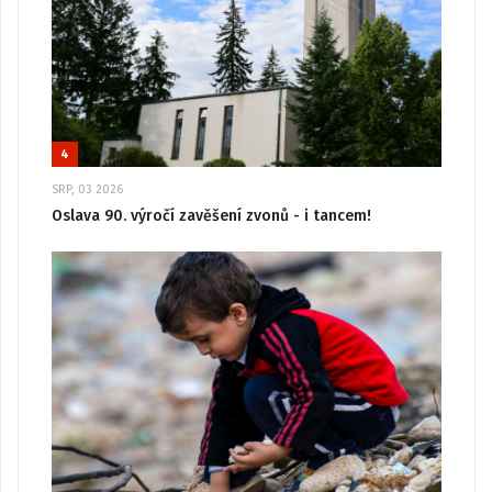
4
SRP, 03 2026
Oslava 90. výročí zavěšení zvonů - i tancem!