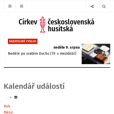
KAZATELSKÝ CYKLUS
neděle 9. srpna
Neděle po svatém Duchu (19. v mezidobí)
Kalendář událostí
Rok
Měsíc