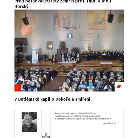
Před pětadvaceti lety zemřel prof. ThDr. Rudolf
Horský
1
V Betlémské kapli o pokoře a smíření