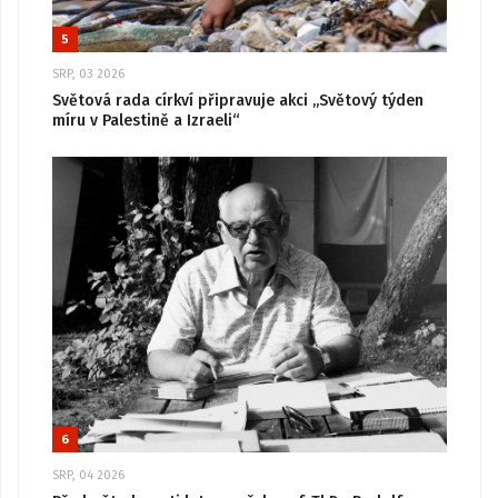
5
SRP, 03 2026
Světová rada církví připravuje akci „Světový týden
míru v Palestině a Izraeli“
6
SRP, 04 2026