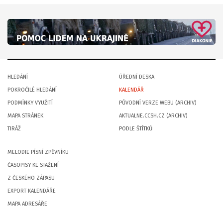
HLEDÁNÍ
ÚŘEDNÍ DESKA
POKROČILÉ HLEDÁNÍ
KALENDÁŘ
PODMÍNKY VYUŽITÍ
PŮVODNÍ VERZE WEBU (ARCHIV)
MAPA STRÁNEK
AKTUALNE.CCSH.CZ (ARCHIV)
TIRÁŽ
PODLE ŠTÍTKŮ
MELODIE PÍSNÍ ZPĚVNÍKU
ČASOPISY KE STAŽENÍ
Z ČESKÉHO ZÁPASU
EXPORT KALENDÁŘE
MAPA ADRESÁŘE