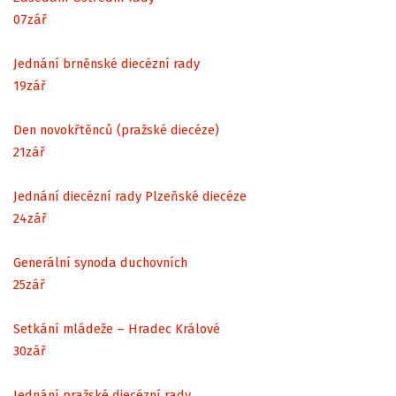
07
zář
Jednání brněnské diecézní rady
19
zář
Den novokřtěnců (pražské diecéze)
21
zář
Jednání diecézní rady Plzeňské diecéze
24
zář
Generální synoda duchovních
25
zář
Setkání mládeže – Hradec Králové
30
zář
Jednání pražské diecézní rady