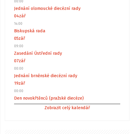
00:00
Jednání olomoucké diecézní rady
04
zář
14:00
Biskupská rada
05
zář
09:00
Zasedání Ústřední rady
07
zář
00:00
Jednání brněnské diecézní rady
19
zář
00:00
Den novokřtěnců (pražské diecéze)
Zobrazit celý kalendář