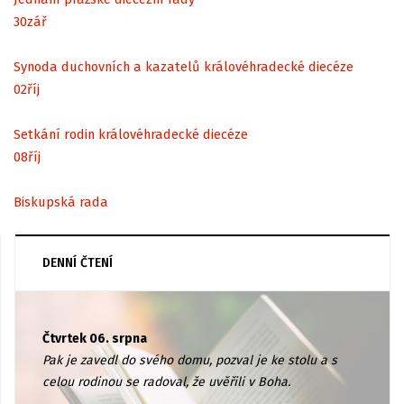
30
zář
Synoda duchovních a kazatelů královéhradecké diecéze
02
říj
Setkání rodin královéhradecké diecéze
08
říj
Biskupská rada
DENNÍ ČTENÍ
Čtvrtek 06. srpna
Pak je zavedl do svého domu, pozval je ke stolu a s
celou rodinou se radoval, že uvěřili v Boha.