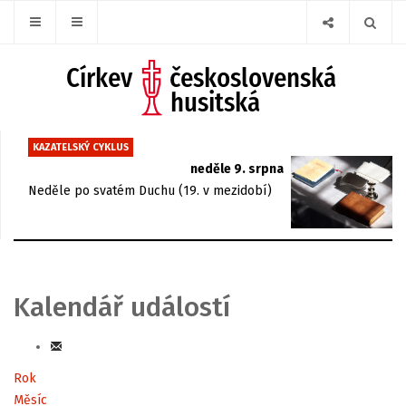
KAZATELSKÝ CYKLUS
neděle 9. srpna
Neděle po svatém Duchu (19. v mezidobí)
Kalendář událostí
Rok
Měsíc