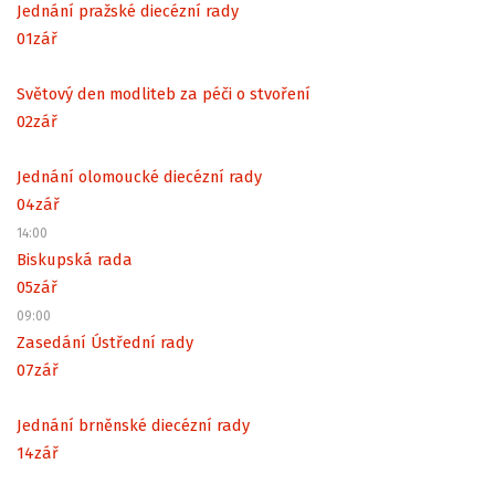
Jednání pražské diecézní rady
01
zář
Světový den modliteb za péči o stvoření
02
zář
Jednání olomoucké diecézní rady
04
zář
14:00
Biskupská rada
05
zář
09:00
Zasedání Ústřední rady
07
zář
Jednání brněnské diecézní rady
14
zář