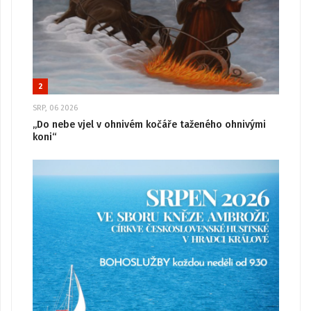
2
SRP, 06 2026
„Do nebe vjel v ohnivém kočáře taženého ohnivými
koni“