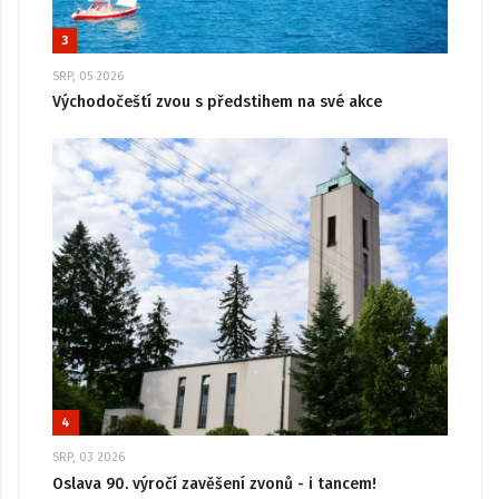
3
SRP, 05 2026
Východočeští zvou s předstihem na své akce
4
SRP, 03 2026
Oslava 90. výročí zavěšení zvonů - i tancem!