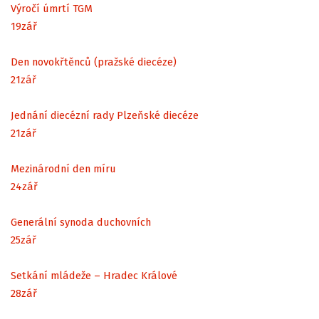
Výročí úmrtí TGM
19
zář
Den novokřtěnců (pražské diecéze)
21
zář
Jednání diecézní rady Plzeňské diecéze
21
zář
Mezinárodní den míru
24
zář
Generální synoda duchovních
25
zář
Setkání mládeže – Hradec Králové
28
zář