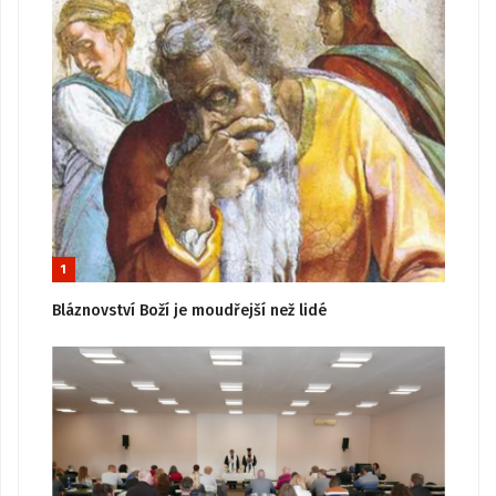
1
Bláznovství Boží je moudřejší než lidé