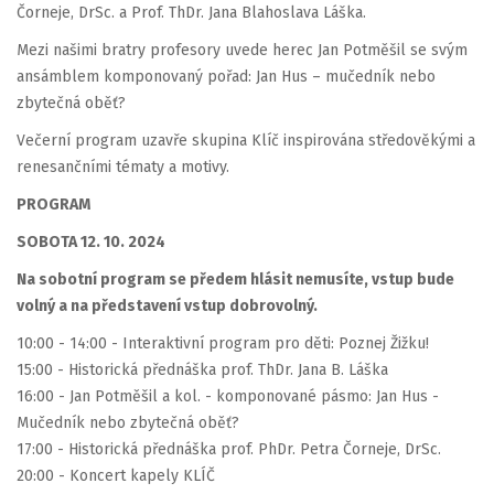
Čorneje, DrSc. a Prof. ThDr. Jana Blahoslava Láška.
Mezi našimi bratry profesory uvede herec Jan Potměšil se svým
ansámblem komponovaný pořad: Jan Hus – mučedník nebo
zbytečná oběť?
Večerní program uzavře skupina Klíč inspirována středověkými a
renesančními tématy a motivy.
PROGRAM
SOBOTA 12. 10. 2024
Na sobotní program se předem hlásit nemusíte, vstup bude
volný a na představení vstup dobrovolný.
10:00 - 14:00 - Interaktivní program pro děti: Poznej Žižku!
15:00 - Historická přednáška prof. ThDr. Jana B. Láška
16:00 - Jan Potměšil a kol. - komponované pásmo: Jan Hus -
Mučedník nebo zbytečná oběť?
17:00 - Historická přednáška prof. PhDr. Petra Čorneje, DrSc.
20:00 - Koncert kapely KLÍČ