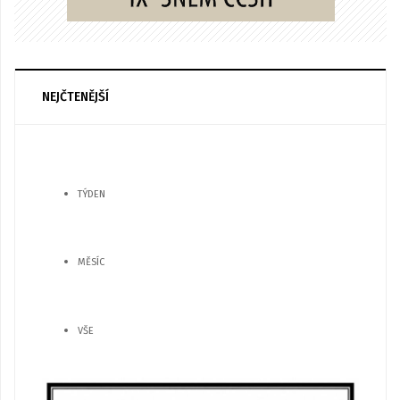
NEJČTENĚJŠÍ
TÝDEN
MĚSÍC
VŠE