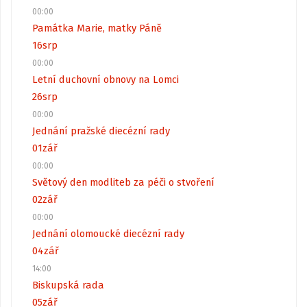
00:00
Památka Marie, matky Páně
16
srp
00:00
Letní duchovní obnovy na Lomci
26
srp
00:00
Jednání pražské diecézní rady
01
zář
00:00
Světový den modliteb za péči o stvoření
02
zář
00:00
Jednání olomoucké diecézní rady
04
zář
14:00
Biskupská rada
05
zář