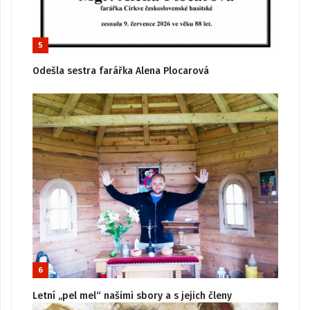
5
Odešla sestra farářka Alena Plocarová
6
Letní „pel mel“ našimi sbory a s jejich členy