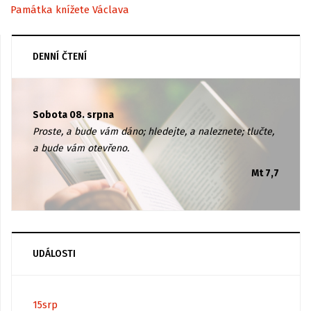
Památka knížete Václava
DENNÍ ČTENÍ
Sobota 08. srpna
Proste, a bude vám dáno; hledejte, a naleznete; tlučte,
a bude vám otevřeno.
Mt 7,7
UDÁLOSTI
15
srp