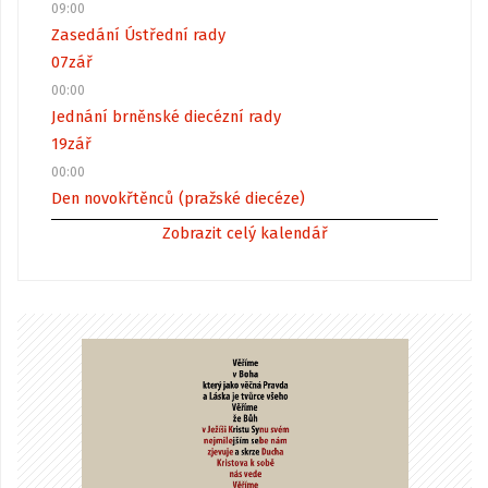
09:00
Zasedání Ústřední rady
07
zář
00:00
Jednání brněnské diecézní rady
19
zář
00:00
Den novokřtěnců (pražské diecéze)
Zobrazit celý kalendář