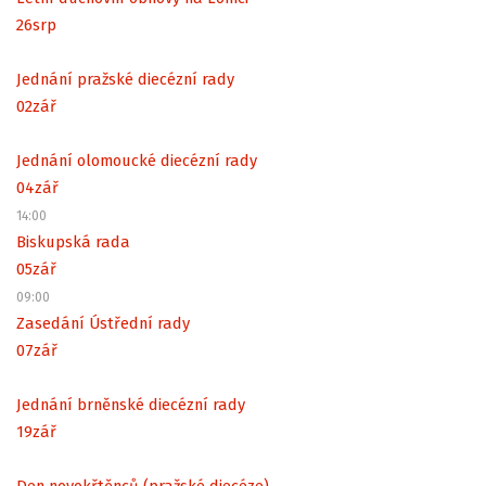
26
srp
Jednání pražské diecézní rady
02
zář
Jednání olomoucké diecézní rady
04
zář
14:00
Biskupská rada
05
zář
09:00
Zasedání Ústřední rady
07
zář
Jednání brněnské diecézní rady
19
zář