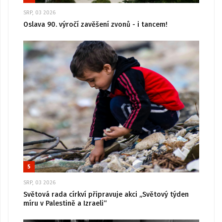
SRP, 03 2026
Oslava 90. výročí zavěšení zvonů - i tancem!
5
SRP, 03 2026
Světová rada církví připravuje akci „Světový týden
míru v Palestině a Izraeli“