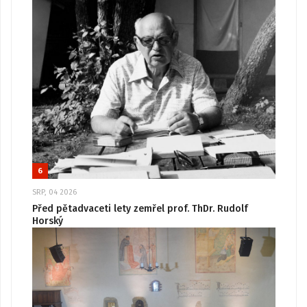
6
SRP, 04 2026
Před pětadvaceti lety zemřel prof. ThDr. Rudolf
Horský