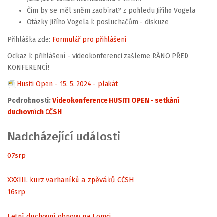
Čím by se měl sněm zaobírat? z pohledu Jiřího Vogela
Otázky Jiřího Vogela k posluchačům - diskuze
Přihláška zde:
Formulář pro přihlášení
Odkaz k přihlášení - videokonferenci zašleme RÁNO PŘED
KONFERENCÍ!
Husiti Open - 15. 5. 2024 - plakát
Podrobnosti:
Videokonference HUSITI OPEN - setkání
duchovních CČSH
Nadcházející události
07
srp
XXXIII. kurz varhaníků a zpěváků CČSH
16
srp
Letní duchovní obnovy na Lomci