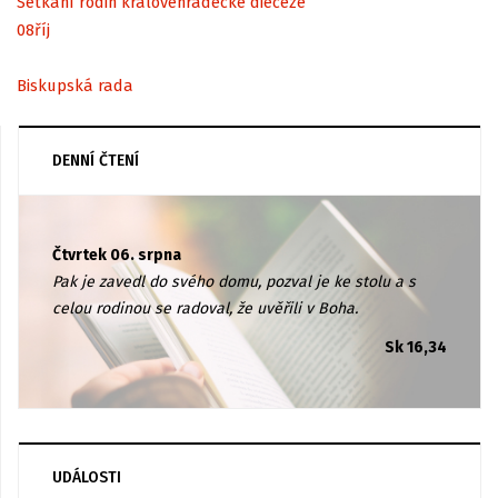
Setkání rodin královéhradecké diecéze
08
říj
Biskupská rada
DENNÍ ČTENÍ
Čtvrtek 06. srpna
Pak je zavedl do svého domu, pozval je ke stolu a s
celou rodinou se radoval, že uvěřili v Boha.
Sk 16,34
UDÁLOSTI