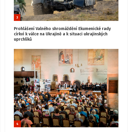
3
Prohlášení Valného shromáždění Ekumenické rady
církví k válce na Ukrajině a k situaci ukrajinských
uprchlíků
4