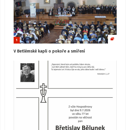
1
V Betlémské kapli o pokoře a smíření