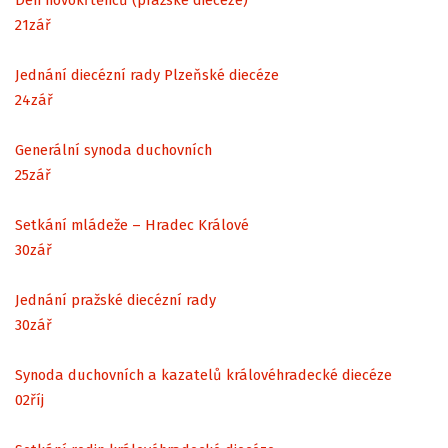
Den novokřtěnců (pražské diecéze)
21
zář
Jednání diecézní rady Plzeňské diecéze
24
zář
Generální synoda duchovních
25
zář
Setkání mládeže – Hradec Králové
30
zář
Jednání pražské diecézní rady
30
zář
Synoda duchovních a kazatelů královéhradecké diecéze
02
říj