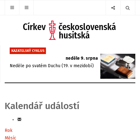
KAZATELSKÝ CYKLUS
neděle 9. srpna
Neděle po svatém Duchu (19. v mezidobí)
Kalendář událostí
Rok
Měsíc