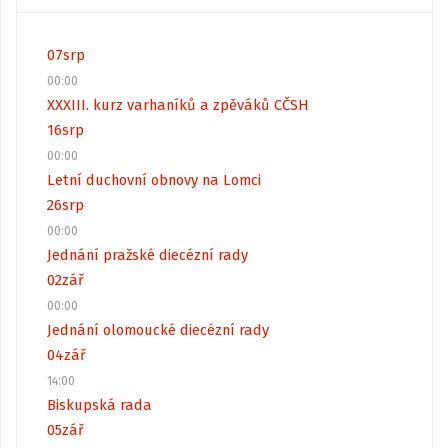
07
srp
00:00
XXXIII. kurz varhaníků a zpěváků CČSH
16
srp
00:00
Letní duchovní obnovy na Lomci
26
srp
00:00
Jednání pražské diecézní rady
02
zář
00:00
Jednání olomoucké diecézní rady
04
zář
14:00
Biskupská rada
05
zář