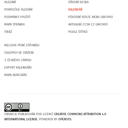
HLEDÁNÍ
ÚŘEDNÍ DESKA
POKROČILÉ HLEDÁNÍ
KALENDÁŘ
PODMÍNKY VYUŽITÍ
PŮVODNÍ VERZE WEBU (ARCHIV)
MAPA STRÁNEK
AKTUALNE.CCSH.CZ (ARCHIV)
TIRÁŽ
PODLE ŠTÍTKŮ
MELODIE PÍSNÍ ZPĚVNÍKU
ČASOPISY KE STAŽENÍ
Z ČESKÉHO ZÁPASU
EXPORT KALENDÁŘE
MAPA ADRESÁŘE
OBSAH JE PUBLIKOVÁN POD LICENCÍ
CREATIVE COMMONS ATTRIBUTION 4.0
INTERNATIONAL LICENSE
. POWERER BY
OPENSYS
.