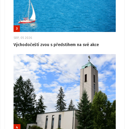
3
SRP, 05 2026
Východočeští zvou s předstihem na své akce
4