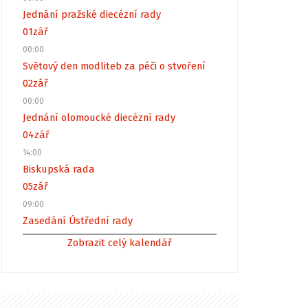
Jednání pražské diecézní rady
01
zář
00:00
Světový den modliteb za péči o stvoření
02
zář
00:00
Jednání olomoucké diecézní rady
04
zář
14:00
Biskupská rada
05
zář
09:00
Zasedání Ústřední rady
Zobrazit celý kalendář