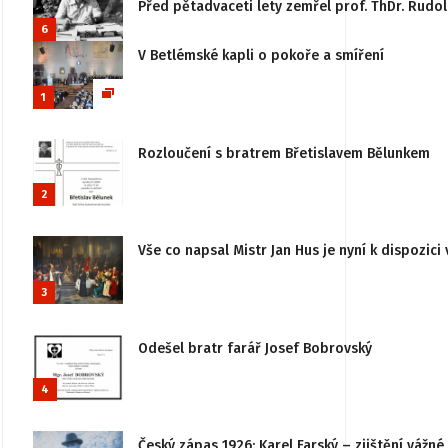
Před pětadvaceti lety zemřel prof. ThDr. Rudo
6
V Betlémské kapli o pokoře a smíření
1
Rozloučení s bratrem Břetislavem Bělunkem
2
Vše co napsal Mistr Jan Hus je nyní k dispozici 
3
Odešel bratr farář Josef Bobrovský
4
Český zápas 1926: Karel Farský – zjištění vážn