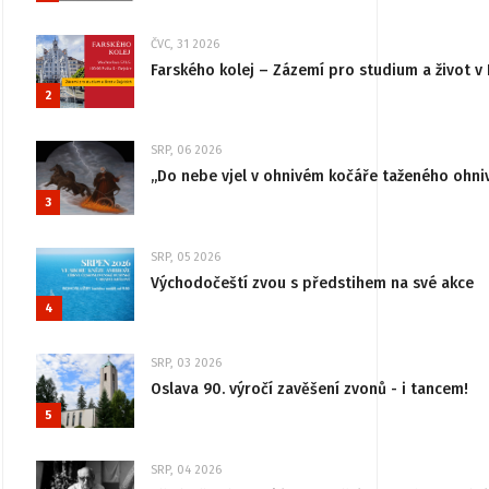
ČVC, 31 2026
Farského kolej – Zázemí pro studium a život v 
2
SRP, 06 2026
„Do nebe vjel v ohnivém kočáře taženého ohni
3
SRP, 05 2026
Východočeští zvou s předstihem na své akce
4
SRP, 03 2026
Oslava 90. výročí zavěšení zvonů - i tancem!
5
SRP, 04 2026