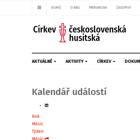
DOMŮ
O NÁS
PATRIARCHA
ČASOPISY
AKTUÁLNĚ
AKTIVITY
CÍRKEV
DOKUM
Kalendář událostí
Rok
Měsíc
Týden
Měsíc