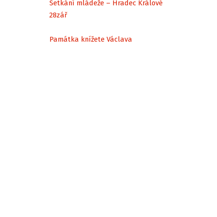
Setkání mládeže – Hradec Králové
28
zář
Památka knížete Václava