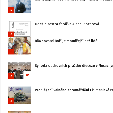
5
Odešla sestra farářka Alena Plocarová
6
Bláznovství Boží je moudřejší než lidé
1
Synoda duchovních pražské diecéze v Nesuchy
2
Prohlášení Valného shromáždění Ekumenické rady
3