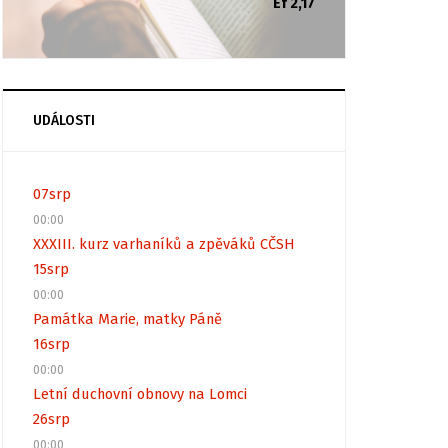
Ef 2,17
UDÁLOSTI
07
srp
00:00
XXXIII. kurz varhaníků a zpěváků CČSH
15
srp
00:00
Památka Marie, matky Páně
16
srp
00:00
Letní duchovní obnovy na Lomci
26
srp
00:00