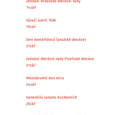
Jednání brněnské diecézní rady
14
zář
Výročí úmrtí TGM
19
zář
Den novokřtěnců (pražské diecéze)
21
zář
Jednání diecézní rady Plzeňské diecéze
21
zář
Mezinárodní den míru
24
zář
Generální synoda duchovních
25
zář