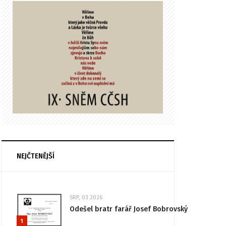
NEJČTENĚJŠÍ
SRP, 03 2026
Odešel bratr farář Josef Bobrovský
1