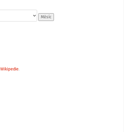
Měsíc
-
Wikipedie
.