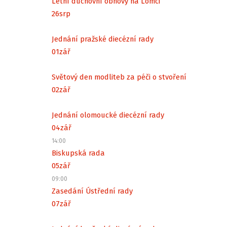
Letní duchovní obnovy na Lomci
26
srp
Jednání pražské diecézní rady
01
zář
Světový den modliteb za péči o stvoření
02
zář
Jednání olomoucké diecézní rady
04
zář
14:00
Biskupská rada
05
zář
09:00
Zasedání Ústřední rady
07
zář