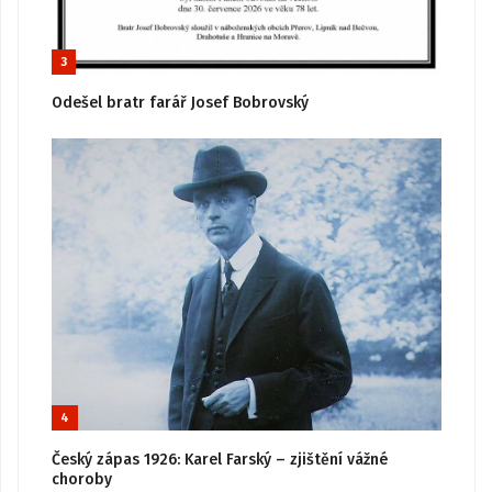
3
Odešel bratr farář Josef Bobrovský
4
Český zápas 1926: Karel Farský – zjištění vážné
choroby