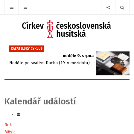
KAZATELSKÝ CYKLUS
neděle 9. srpna
Neděle po svatém Duchu (19. v mezidobí)
Kalendář událostí
Rok
Měsíc