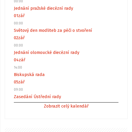
00:00
Jednání pražské diecézní rady
01
zář
00:00
Světový den modliteb za péči o stvoření
02
zář
00:00
Jednání olomoucké diecézní rady
04
zář
14:00
Biskupská rada
05
zář
09:00
Zasedání Ústřední rady
Zobrazit celý kalendář