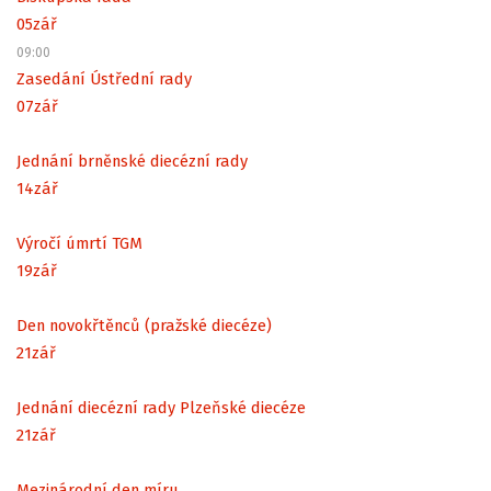
05
zář
09:00
Zasedání Ústřední rady
07
zář
Jednání brněnské diecézní rady
14
zář
Výročí úmrtí TGM
19
zář
Den novokřtěnců (pražské diecéze)
21
zář
Jednání diecézní rady Plzeňské diecéze
21
zář
Mezinárodní den míru