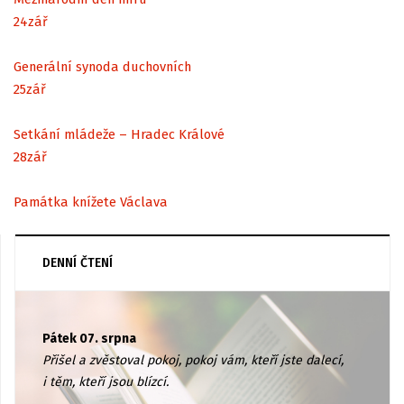
24
zář
Generální synoda duchovních
25
zář
Setkání mládeže – Hradec Králové
28
zář
Památka knížete Václava
DENNÍ ČTENÍ
Pátek 07. srpna
Přišel a zvěstoval pokoj, pokoj vám, kteří jste dalecí,
i těm, kteří jsou blízcí.