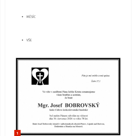
MĚSÍC
VŠE
1