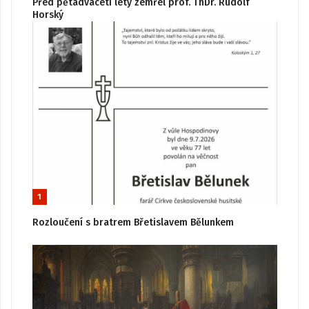
Před pětadvaceti lety zemřel prof. ThDr. Rudolf
Horský
1
Rozloučení s bratrem Břetislavem Bělunkem