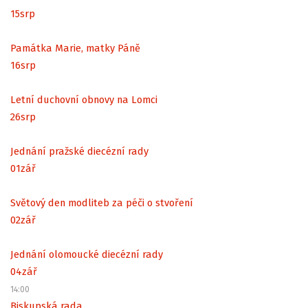
15
srp
Památka Marie, matky Páně
16
srp
Letní duchovní obnovy na Lomci
26
srp
Jednání pražské diecézní rady
01
zář
Světový den modliteb za péči o stvoření
02
zář
Jednání olomoucké diecézní rady
04
zář
14:00
Biskupská rada