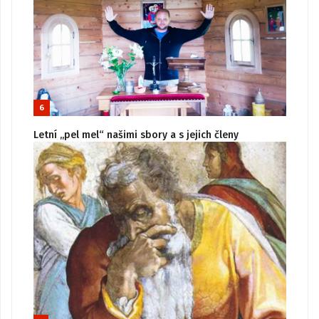
6
Letní „pel mel“ našimi sbory a s jejich členy