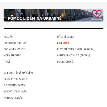
HLEDÁNÍ
ÚŘEDNÍ DESKA
POKROČILÉ HLEDÁNÍ
KALENDÁŘ
PODMÍNKY VYUŽITÍ
PŮVODNÍ VERZE WEBU (ARCHIV)
MAPA STRÁNEK
AKTUALNE.CCSH.CZ (ARCHIV)
TIRÁŽ
PODLE ŠTÍTKŮ
MELODIE PÍSNÍ ZPĚVNÍKU
ČASOPISY KE STAŽENÍ
Z ČESKÉHO ZÁPASU
EXPORT KALENDÁŘE
MAPA ADRESÁŘE