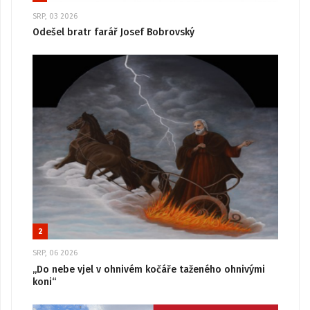
SRP, 03 2026
Odešel bratr farář Josef Bobrovský
2
SRP, 06 2026
„Do nebe vjel v ohnivém kočáře taženého ohnivými
koni“