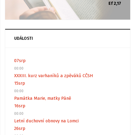
Ef 2,17
UDÁLOSTI
07
srp
00:00
XXXIII. kurz varhaníků a zpěváků CČSH
15
srp
00:00
Památka Marie, matky Páně
16
srp
00:00
Letní duchovní obnovy na Lomci
26
srp