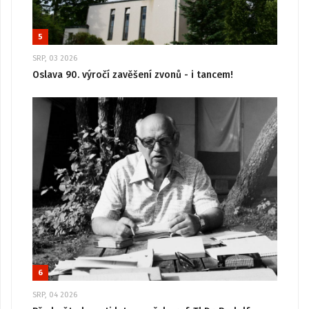
5
SRP, 03 2026
Oslava 90. výročí zavěšení zvonů - i tancem!
6
SRP, 04 2026