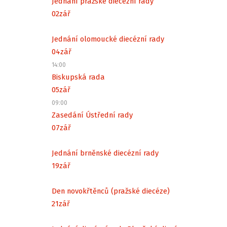
Jednání pražské diecézní rady
02
zář
Jednání olomoucké diecézní rady
04
zář
14:00
Biskupská rada
05
zář
09:00
Zasedání Ústřední rady
07
zář
Jednání brněnské diecézní rady
19
zář
Den novokřtěnců (pražské diecéze)
21
zář