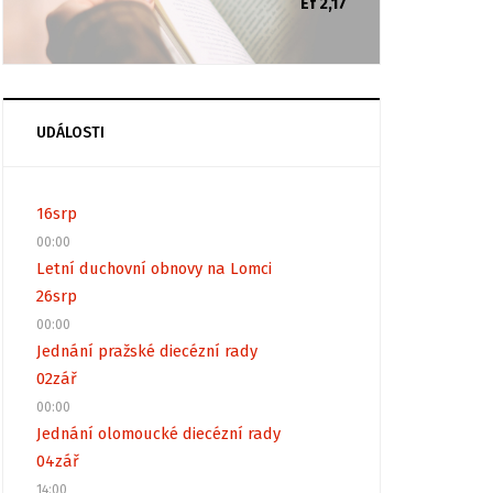
Ef 2,17
UDÁLOSTI
16
srp
00:00
Letní duchovní obnovy na Lomci
26
srp
00:00
Jednání pražské diecézní rady
02
zář
00:00
Jednání olomoucké diecézní rady
04
zář
14:00