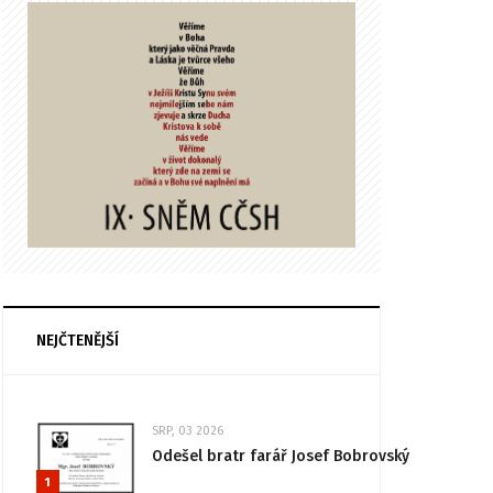
NEJČTENĚJŠÍ
SRP, 03 2026
Odešel bratr farář Josef Bobrovský
1