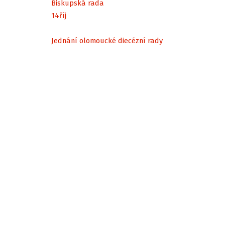
Biskupská rada
14
říj
Jednání olomoucké diecézní rady