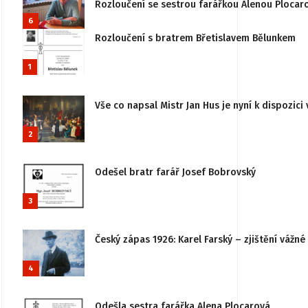
Rozloučení se sestrou farářkou Alenou Plocar
6
Rozloučení s bratrem Břetislavem Bělunkem
1
Vše co napsal Mistr Jan Hus je nyní k dispozici 
2
Odešel bratr farář Josef Bobrovský
3
Český zápas 1926: Karel Farský – zjištění vážn
4
Odešla sestra farářka Alena Plocarová