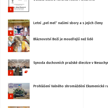
5
Letní „pel mel“ našimi sbory a s jejich členy
6
Bláznovství Boží je moudřejší než lidé
1
Synoda duchovních pražské diecéze v Nesuchy
2
Prohlášení Valného shromáždění Ekumenické rady
3