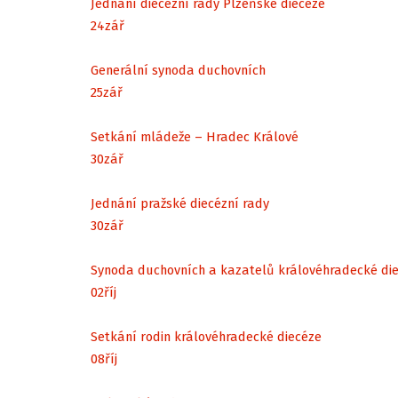
Jednání diecézní rady Plzeňské diecéze
24
zář
Generální synoda duchovních
25
zář
Setkání mládeže – Hradec Králové
30
zář
Jednání pražské diecézní rady
30
zář
Synoda duchovních a kazatelů královéhradecké di
02
říj
Setkání rodin královéhradecké diecéze
08
říj