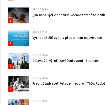
SRP, 06 2026
„Do nebe vjel v ohnivém kočáře taženého ohni
2
SRP, 05 2026
Východočeští zvou s předstihem na své akce
3
SRP, 03 2026
Oslava 90. výročí zavěšení zvonů - i tancem!
4
SRP, 04 2026
Před pětadvaceti lety zemřel prof. ThDr. Rudo
5
SRP, 04 2026