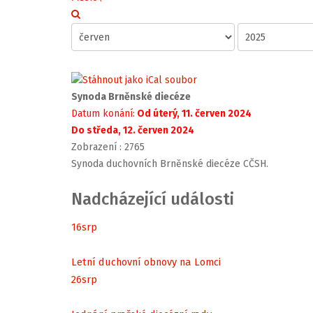
Synoda Brněnské diecéze
Datum konání:
Od úterý, 11. červen 2024
Do středa, 12. červen 2024
Zobrazení
: 2765
Synoda duchovních Brněnské diecéze CČSH.
Nadcházející události
16
srp
Letní duchovní obnovy na Lomci
26
srp