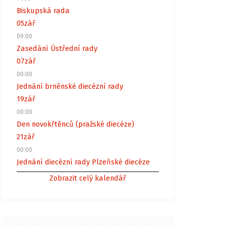
Biskupská rada
05
zář
09:00
Zasedání Ústřední rady
07
zář
00:00
Jednání brněnské diecézní rady
19
zář
00:00
Den novokřtěnců (pražské diecéze)
21
zář
00:00
Jednání diecézní rady Plzeňské diecéze
Zobrazit celý kalendář