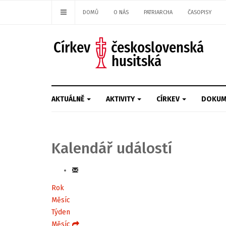
DOMŮ
O NÁS
PATRIARCHA
ČASOPISY
AKTUÁLNĚ
AKTIVITY
CÍRKEV
DOKUM
Kalendář událostí
Rok
Měsíc
Týden
Měsíc