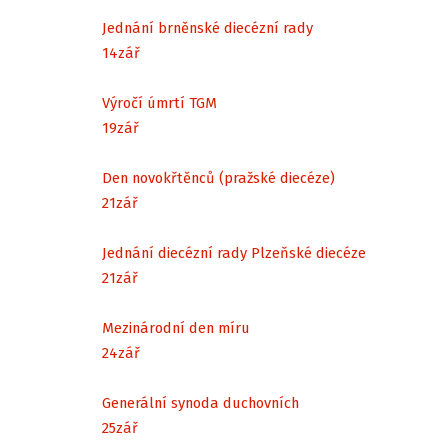
Jednání brněnské diecézní rady
14
zář
Výročí úmrtí TGM
19
zář
Den novokřtěnců (pražské diecéze)
21
zář
Jednání diecézní rady Plzeňské diecéze
21
zář
Mezinárodní den míru
24
zář
Generální synoda duchovních
25
zář