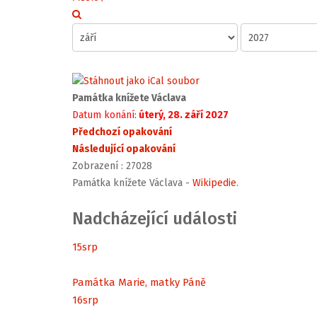
Památka knížete Václava
Datum konání:
úterý, 28. září 2027
Předchozí opakování
Následující opakování
Zobrazení
: 27028
Památka knížete Václava -
Wikipedie
.
Nadcházející události
15
srp
Památka Marie, matky Páně
16
srp