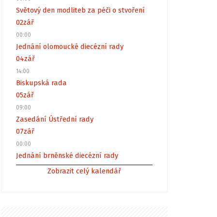
Světový den modliteb za péči o stvoření
02
zář
00:00
Jednání olomoucké diecézní rady
04
zář
14:00
Biskupská rada
05
zář
09:00
Zasedání Ústřední rady
07
zář
00:00
Jednání brněnské diecézní rady
Zobrazit celý kalendář