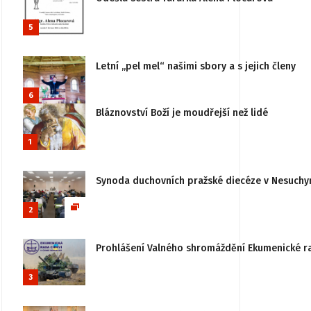
5
Letní „pel mel“ našimi sbory a s jejich členy
6
Bláznovství Boží je moudřejší než lidé
1
Synoda duchovních pražské diecéze v Nesuchy
2
Prohlášení Valného shromáždění Ekumenické rady
3