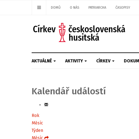
DOMŮ
O NÁS
PATRIARCHA
ČASOPISY
AKTUÁLNĚ
AKTIVITY
CÍRKEV
DOKUM
Kalendář událostí
Rok
Měsíc
Týden
Měsíc