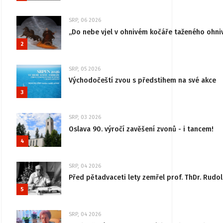
SRP, 06 2026
„Do nebe vjel v ohnivém kočáře taženého ohni
2
SRP, 05 2026
Východočeští zvou s předstihem na své akce
3
SRP, 03 2026
Oslava 90. výročí zavěšení zvonů - i tancem!
4
SRP, 04 2026
Před pětadvaceti lety zemřel prof. ThDr. Rudo
5
SRP, 04 2026