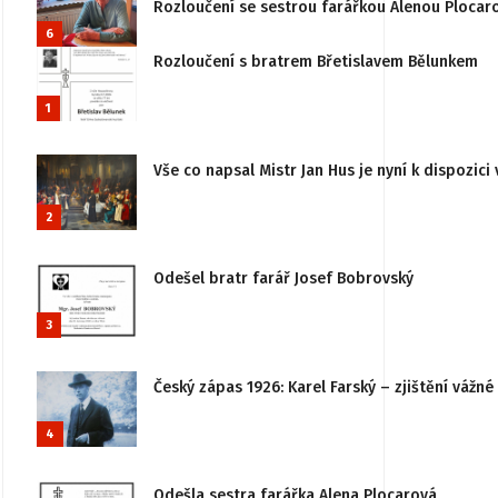
Rozloučení se sestrou farářkou Alenou Plocar
6
Rozloučení s bratrem Břetislavem Bělunkem
1
Vše co napsal Mistr Jan Hus je nyní k dispozici 
2
Odešel bratr farář Josef Bobrovský
3
Český zápas 1926: Karel Farský – zjištění vážn
4
Odešla sestra farářka Alena Plocarová