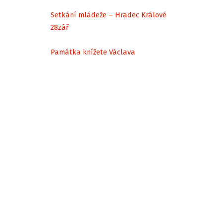
Setkání mládeže – Hradec Králové
28
zář
Památka knížete Václava