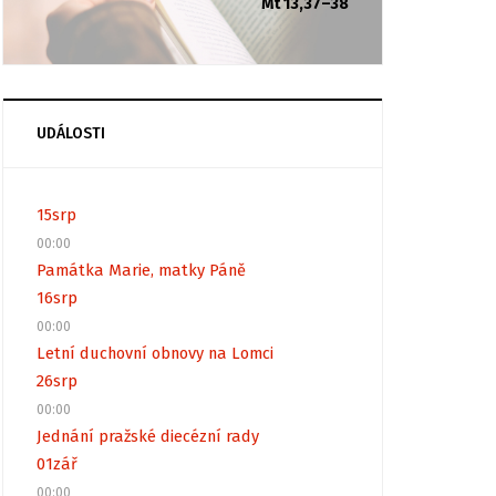
Mt 13,37–38
UDÁLOSTI
15
srp
00:00
Památka Marie, matky Páně
16
srp
00:00
Letní duchovní obnovy na Lomci
26
srp
00:00
Jednání pražské diecézní rady
01
zář
00:00