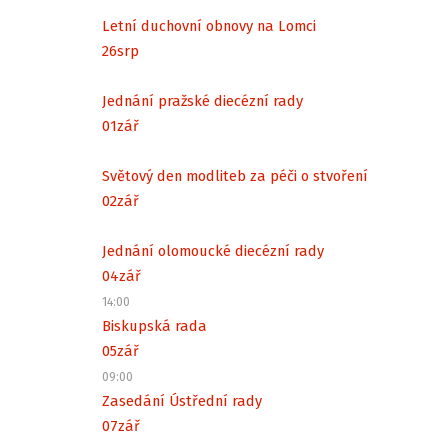
Letní duchovní obnovy na Lomci
26
srp
Jednání pražské diecézní rady
01
zář
Světový den modliteb za péči o stvoření
02
zář
Jednání olomoucké diecézní rady
04
zář
14:00
Biskupská rada
05
zář
09:00
Zasedání Ústřední rady
07
zář