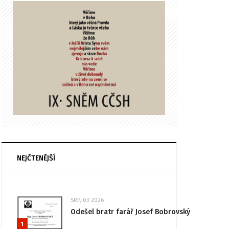
NEJČTENĚJŠÍ
SRP, 03 2026
Odešel bratr farář Josef Bobrovský
1