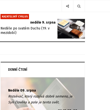
KAZATELSKÝ CYKLUS
neděle 9. srpna
Neděle po svatém Duchu (19. v
mezidobí)
DENNÍ ČTENÍ
Neděle 09. srpna
Rozsévač, který rozsívá dobré semeno, je
Syn člověka a pole je tento svět.