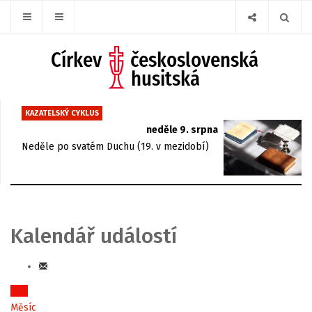
KAZATELSKÝ CYKLUS
neděle 9. srpna
Neděle po svatém Duchu (19. v mezidobí)
Kalendář událostí
Rok
Měsíc