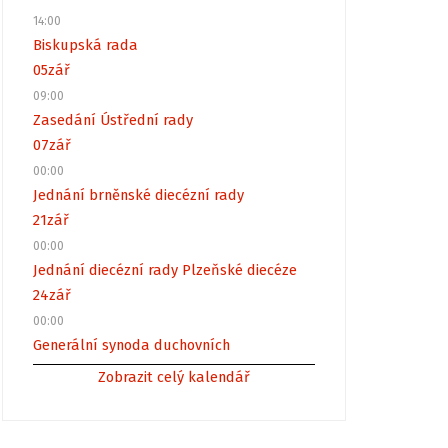
14:00
Biskupská rada
05
zář
09:00
Zasedání Ústřední rady
07
zář
00:00
Jednání brněnské diecézní rady
21
zář
00:00
Jednání diecézní rady Plzeňské diecéze
24
zář
00:00
Generální synoda duchovních
Zobrazit celý kalendář