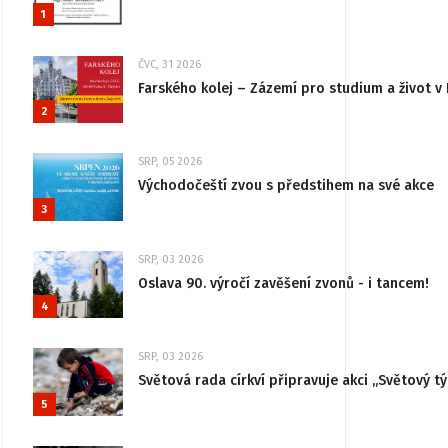
1
ČVC, 31 2026
Farského kolej – Zázemí pro studium a život v 
2
SRP, 05 2026
Východočeští zvou s předstihem na své akce
3
SRP, 03 2026
Oslava 90. výročí zavěšení zvonů - i tancem!
4
SRP, 03 2026
Světová rada církví připravuje akci „Světový tý
5