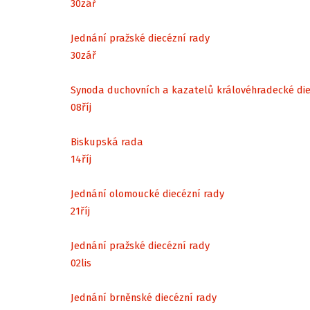
30
zář
Jednání pražské diecézní rady
30
zář
Synoda duchovních a kazatelů královéhradecké di
08
říj
Biskupská rada
14
říj
Jednání olomoucké diecézní rady
21
říj
Jednání pražské diecézní rady
02
lis
Jednání brněnské diecézní rady