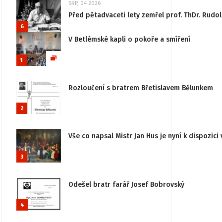
SRP, 04 2026
Před pětadvaceti lety zemřel prof. ThDr. Rudo
6
V Betlémské kapli o pokoře a smíření
1
Rozloučení s bratrem Břetislavem Bělunkem
2
Vše co napsal Mistr Jan Hus je nyní k dispozici 
3
Odešel bratr farář Josef Bobrovský
4