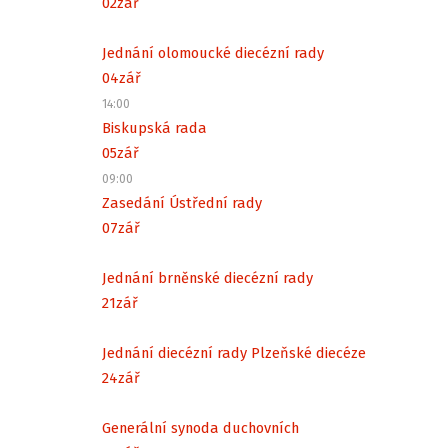
02
zář
Jednání olomoucké diecézní rady
04
zář
14:00
Biskupská rada
05
zář
09:00
Zasedání Ústřední rady
07
zář
Jednání brněnské diecézní rady
21
zář
Jednání diecézní rady Plzeňské diecéze
24
zář
Generální synoda duchovních