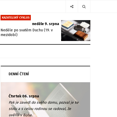
KAZATELSKÝ CYKLUS
neděle 9. srpna
Neděle po svatém Duchu (19. v
mezidobí)
DENNÍ ČTENÍ
Čtvrtek 06. srpna
Pak je zavedl do svého domu, pozval je ke
stolu a s celou rodinou se radoval, že
uvěřili v Boha.