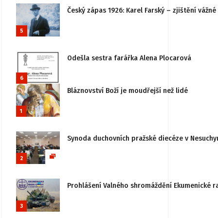
Český zápas 1926: Karel Farský – zjištění vážn
5
Odešla sestra farářka Alena Plocarová
6
Bláznovství Boží je moudřejší než lidé
1
Synoda duchovních pražské diecéze v Nesuchy
2
Prohlášení Valného shromáždění Ekumenické rady
3