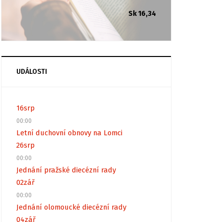
Sk 16,34
UDÁLOSTI
16
srp
00:00
Letní duchovní obnovy na Lomci
26
srp
00:00
Jednání pražské diecézní rady
02
zář
00:00
Jednání olomoucké diecézní rady
04
zář