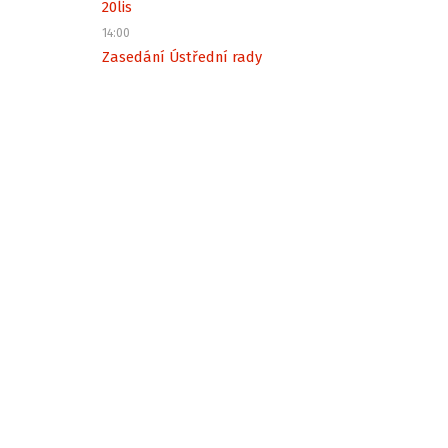
20
lis
14:00
Zasedání Ústřední rady