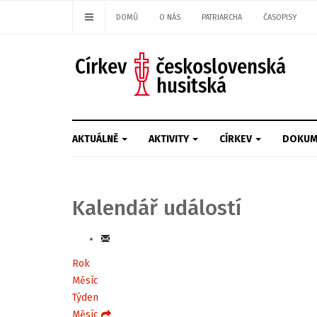
DOMŮ
O NÁS
PATRIARCHA
ČASOPISY
AKTUÁLNĚ
AKTIVITY
CÍRKEV
DOKUM
Kalendář událostí
Rok
Měsíc
Týden
Měsíc