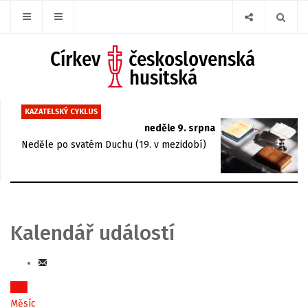
KAZATELSKÝ CYKLUS
neděle 9. srpna
Neděle po svatém Duchu (19. v mezidobí)
Kalendář událostí
Rok
Měsíc