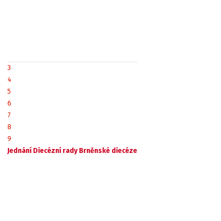
3
4
5
6
7
8
9
Jednání Diecézní rady Brněnské diecéze