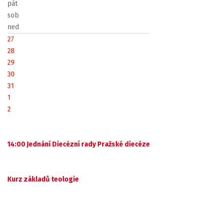
pát
sob
ned
27
28
29
30
31
1
2
14:00 Jednání Diecézní rady Pražské diecéze
Kurz základů teologie