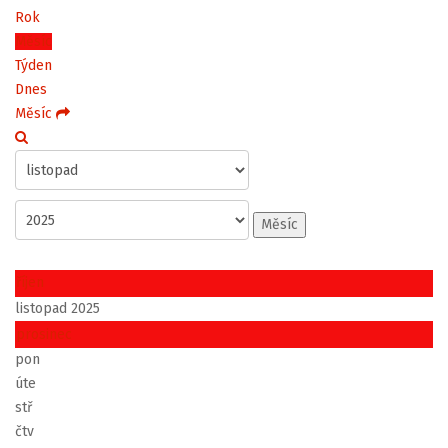
Rok
Měsíc
Týden
Dnes
Měsíc
Měsíc
říjen
listopad 2025
prosinec
pon
úte
stř
čtv