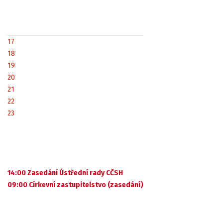
17
18
19
20
21
22
23
14:00 Zasedání Ústřední rady CČSH
09:00 Církevní zastupitelstvo (zasedání)