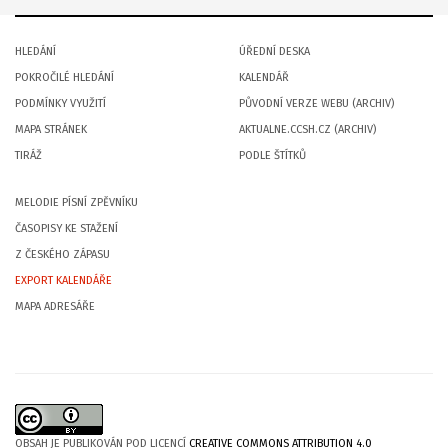
HLEDÁNÍ
ÚŘEDNÍ DESKA
POKROČILÉ HLEDÁNÍ
KALENDÁŘ
PODMÍNKY VYUŽITÍ
PŮVODNÍ VERZE WEBU (ARCHIV)
MAPA STRÁNEK
AKTUALNE.CCSH.CZ (ARCHIV)
TIRÁŽ
PODLE ŠTÍTKŮ
MELODIE PÍSNÍ ZPĚVNÍKU
ČASOPISY KE STAŽENÍ
Z ČESKÉHO ZÁPASU
EXPORT KALENDÁŘE
MAPA ADRESÁŘE
OBSAH JE PUBLIKOVÁN POD LICENCÍ
CREATIVE COMMONS ATTRIBUTION 4.0