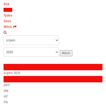
Rok
Měsíc
Týden
Dnes
Měsíc
Měsíc
červenec
srpen 2025
září
pon
úte
stř
čtv