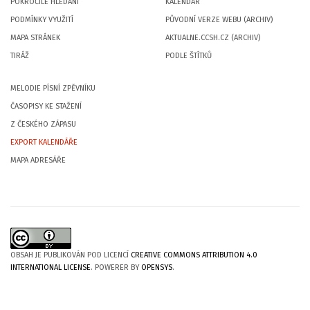
POKROČILÉ HLEDÁNÍ
KALENDÁŘ
PODMÍNKY VYUŽITÍ
PŮVODNÍ VERZE WEBU (ARCHIV)
MAPA STRÁNEK
AKTUALNE.CCSH.CZ (ARCHIV)
TIRÁŽ
PODLE ŠTÍTKŮ
MELODIE PÍSNÍ ZPĚVNÍKU
ČASOPISY KE STAŽENÍ
Z ČESKÉHO ZÁPASU
EXPORT KALENDÁŘE
MAPA ADRESÁŘE
OBSAH JE PUBLIKOVÁN POD LICENCÍ
CREATIVE COMMONS ATTRIBUTION 4.0
INTERNATIONAL LICENSE
. POWERER BY
OPENSYS
.