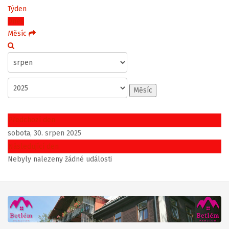
Týden
Dnes
Měsíc
Měsíc
Předchozí den
sobota, 30. srpen 2025
Následující den
Nebyly nalezeny žádné události