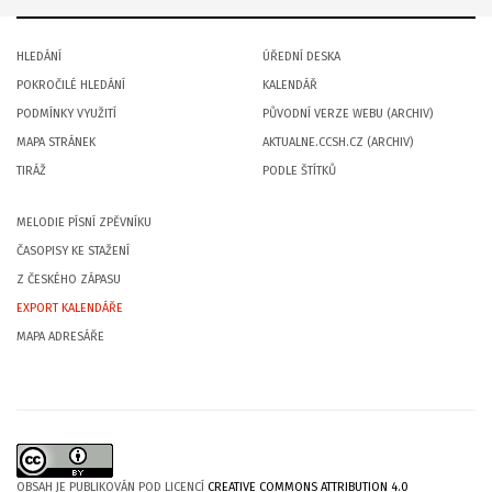
HLEDÁNÍ
ÚŘEDNÍ DESKA
POKROČILÉ HLEDÁNÍ
KALENDÁŘ
PODMÍNKY VYUŽITÍ
PŮVODNÍ VERZE WEBU (ARCHIV)
MAPA STRÁNEK
AKTUALNE.CCSH.CZ (ARCHIV)
TIRÁŽ
PODLE ŠTÍTKŮ
MELODIE PÍSNÍ ZPĚVNÍKU
ČASOPISY KE STAŽENÍ
Z ČESKÉHO ZÁPASU
EXPORT KALENDÁŘE
MAPA ADRESÁŘE
OBSAH JE PUBLIKOVÁN POD LICENCÍ
CREATIVE COMMONS ATTRIBUTION 4.0