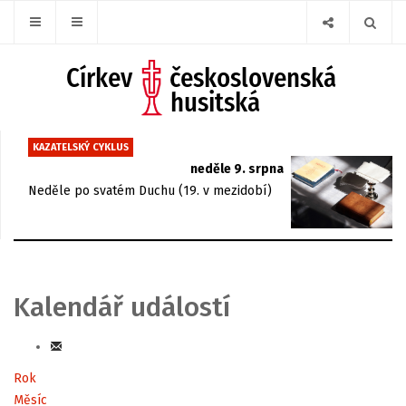
KAZATELSKÝ CYKLUS
neděle 9. srpna
Neděle po svatém Duchu (19. v mezidobí)
Kalendář událostí
Rok
Měsíc