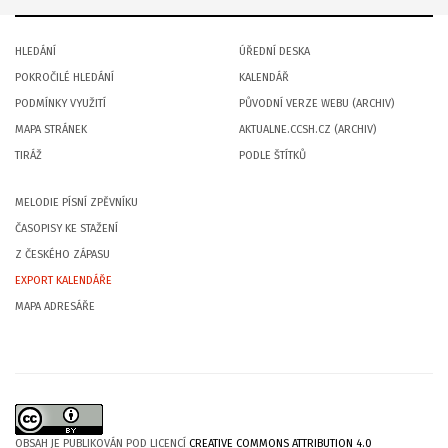
HLEDÁNÍ
ÚŘEDNÍ DESKA
POKROČILÉ HLEDÁNÍ
KALENDÁŘ
PODMÍNKY VYUŽITÍ
PŮVODNÍ VERZE WEBU (ARCHIV)
MAPA STRÁNEK
AKTUALNE.CCSH.CZ (ARCHIV)
TIRÁŽ
PODLE ŠTÍTKŮ
MELODIE PÍSNÍ ZPĚVNÍKU
ČASOPISY KE STAŽENÍ
Z ČESKÉHO ZÁPASU
EXPORT KALENDÁŘE
MAPA ADRESÁŘE
OBSAH JE PUBLIKOVÁN POD LICENCÍ
CREATIVE COMMONS ATTRIBUTION 4.0