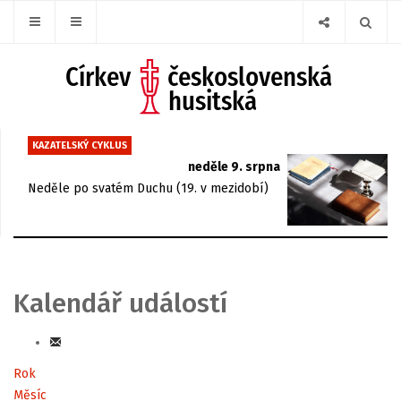
KAZATELSKÝ CYKLUS
neděle 9. srpna
Neděle po svatém Duchu (19. v mezidobí)
Kalendář událostí
Rok
Měsíc