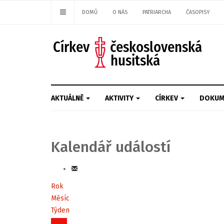
DOMŮ
O NÁS
PATRIARCHA
ČASOPISY
AKTUÁLNĚ
AKTIVITY
CÍRKEV
DOKUM
Kalendář událostí
Rok
Měsíc
Týden
Dnes