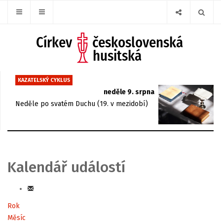
KAZATELSKÝ CYKLUS
neděle 9. srpna
Neděle po svatém Duchu (19. v mezidobí)
Kalendář událostí
Rok
Měsíc