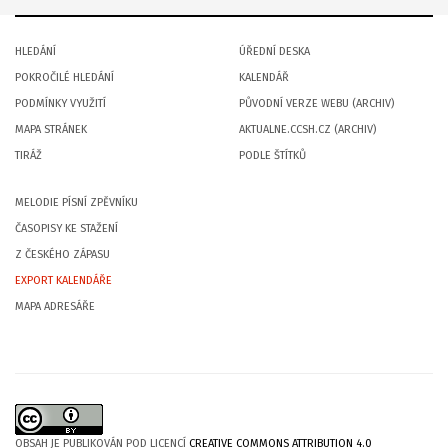
HLEDÁNÍ
ÚŘEDNÍ DESKA
POKROČILÉ HLEDÁNÍ
KALENDÁŘ
PODMÍNKY VYUŽITÍ
PŮVODNÍ VERZE WEBU (ARCHIV)
MAPA STRÁNEK
AKTUALNE.CCSH.CZ (ARCHIV)
TIRÁŽ
PODLE ŠTÍTKŮ
MELODIE PÍSNÍ ZPĚVNÍKU
ČASOPISY KE STAŽENÍ
Z ČESKÉHO ZÁPASU
EXPORT KALENDÁŘE
MAPA ADRESÁŘE
OBSAH JE PUBLIKOVÁN POD LICENCÍ
CREATIVE COMMONS ATTRIBUTION 4.0