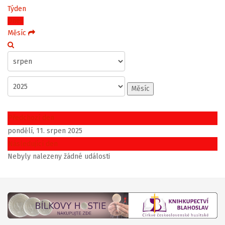
Týden
Dnes
Měsíc
Měsíc
Předchozí den
pondělí, 11. srpen 2025
Následující den
Nebyly nalezeny žádné události