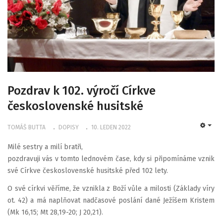
Pozdrav k 102. výročí Církve
československé husitské
TOMÁŠ BUTTA
DOPISY
10. LEDEN 2022
EMP
Milé sestry a milí bratři,
pozdravuji vás v tomto lednovém čase, kdy si připomínáme vznik
své Církve československé husitské před 102 lety.
O své církvi věříme, že vznikla z Boží vůle a milosti (Základy víry
ot. 42) a má naplňovat nadčasové poslání dané Ježíšem Kristem
(Mk 16,15; Mt 28,19-20; J 20,21).