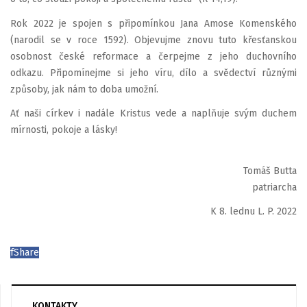
Rok 2022 je spojen s připomínkou Jana Amose Komenského
(narodil se v roce 1592). Objevujme znovu tuto křesťanskou
osobnost české reformace a čerpejme z jeho duchovního
odkazu. Připomínejme si jeho víru, dílo a svědectví různými
způsoby, jak nám to doba umožní.
Ať naši církev i nadále Kristus vede a naplňuje svým duchem
mírnosti, pokoje a lásky!
Tomáš Butta
patriarcha
K 8. lednu L. P. 2022
f
Share
KONTAKTY