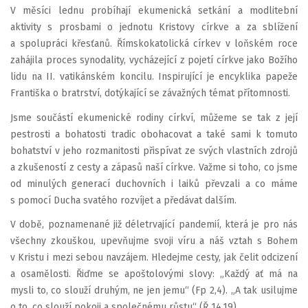
V měsíci lednu probíhají ekumenická setkání a modlitební
aktivity s prosbami o jednotu Kristovy církve a za sblížení
a spolupráci křesťanů. Římskokatolická církev v loňském roce
zahájila proces synodality, vycházející z pojetí církve jako Božího
lidu na II. vatikánském koncilu. Inspirující je encyklika papeže
Františka o bratrství, dotýkající se závažných témat přítomnosti.
Jsme součástí ekumenické rodiny církví, můžeme se tak z její
pestrosti a bohatosti tradic obohacovat a také sami k tomuto
bohatství v jeho rozmanitosti přispívat ze svých vlastních zdrojů
a zkušeností z cesty a zápasů naší církve. Važme si toho, co jsme
od minulých generací duchovních i laiků převzali a co máme
s pomocí Ducha svatého rozvíjet a předávat dalším.
V době, poznamenané již déletrvající pandemií, která je pro nás
všechny zkouškou, upevňujme svoji víru a náš vztah s Bohem
v Kristu i mezi sebou navzájem. Hledejme cesty, jak čelit odcizení
a osamělosti. Řiďme se apoštolovými slovy: „Každý ať má na
mysli to, co slouží druhým, ne jen jemu“ (Fp 2,4). „A tak usilujme
o to, co slouží pokoji a společnému růstu“ (Ř 14,19).