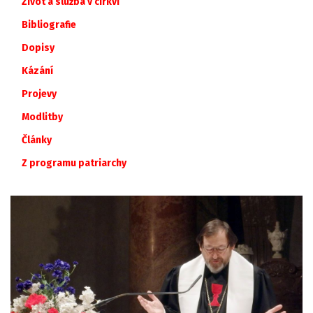
Život a služba v církvi
Bibliografie
Dopisy
Kázání
Projevy
Modlitby
Články
Z
programu
patriarchy