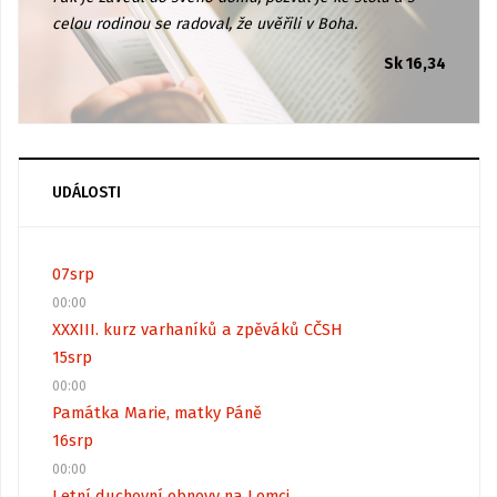
celou rodinou se radoval, že uvěřili v Boha.
Sk 16,34
UDÁLOSTI
07
srp
00:00
XXXIII. kurz varhaníků a zpěváků CČSH
15
srp
00:00
Památka Marie, matky Páně
16
srp
00:00
Letní duchovní obnovy na Lomci