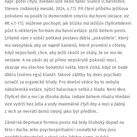
např. potní chýši, hledání vize nebo tanec slunce (Charleston,
Steven. Indiánský mesiáš, 2024, s.77). Při čtení příběhu Ježíšova
pokušení na poušti (v domorodém smyslu duchovní iniciace, viz
Mt 4,1-11), můžeme pochopit, jak blízko má Ježíšův čtyřicetidenní
půst k některým formám duchovní extáze. Ježíš během postu
(zřejmě sám v sobě) potkává postavu ďábla „pokušitele“, který
mu našeptává, aby se najedl kamenů, které promění v chleby.
Když nepochodí, chce, aby Ježíš skočil ze skály, že se mu nic
nestane. A na závěr jej už přímo nepokrytě pokouší mocí,
ukazuje mu všechno bohatství světa, které získá, když se bude
ďáblu (svému egu) klanět. Takové zážitky by dnes psychiatr
označil za organické bludy. Pro dnešní vědce by to nebyla
náboženská extáze, nýbrž halucinace setká z hladu. Není divu.
Čtyřicet dní a nocí je dlouhá doba. Indiáni během rituálu Hledání
vize vydrží bez jídla a vody maximálně čtyři dny a noci a žádný
z nich se nevrátí domů stejný, jako byl předtím...
Záměrná deprivace formou postu má tedy hluboký dopad na
tělo i ducha. Jeho psychospirituální i somatické vlivy jsou