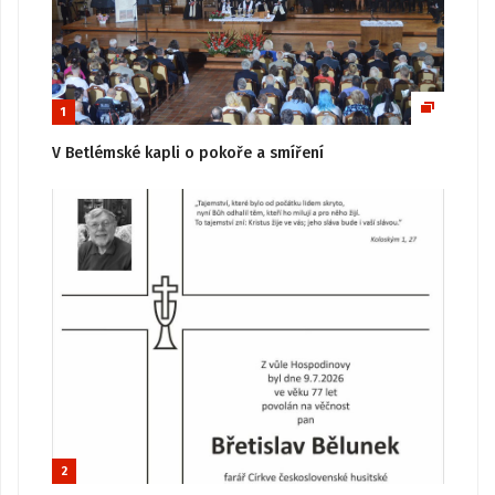
1
V Betlémské kapli o pokoře a smíření
2