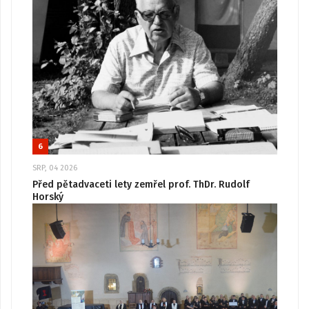
6
SRP, 04 2026
Před pětadvaceti lety zemřel prof. ThDr. Rudolf
Horský