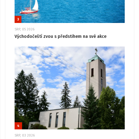
3
SRP, 05 2026
Východočeští zvou s předstihem na své akce
4
SRP, 03 2026