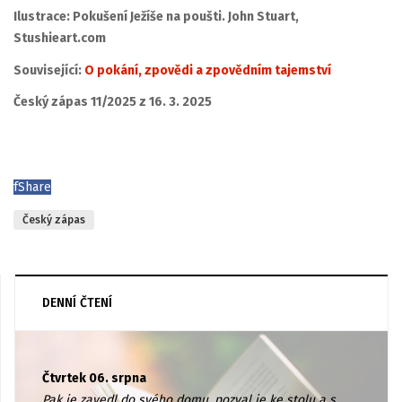
Ilustrace: Pokušení Ježíše na poušti. John Stuart,
Stushieart.com
Související:
O pokání, zpovědi a zpovědním tajemství
Český zápas 11/2025 z 16. 3. 2025
f
Share
Český zápas
DENNÍ ČTENÍ
Čtvrtek 06. srpna
Pak je zavedl do svého domu, pozval je ke stolu a s