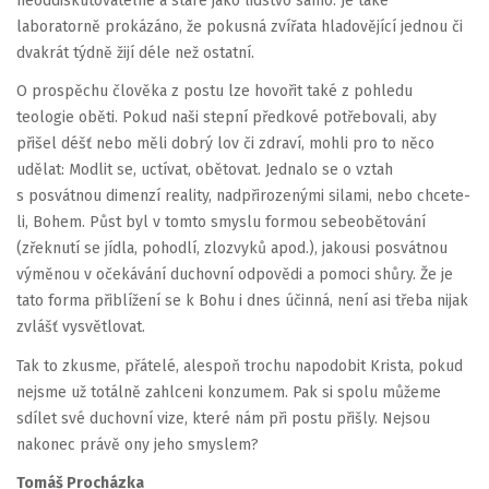
neoddiskutovatelné a staré jako lidstvo samo. Je také
laboratorně prokázáno, že pokusná zvířata hladovějící jednou či
dvakrát týdně žijí déle než ostatní.
O prospěchu člověka z postu lze hovořit také z pohledu
teologie oběti. Pokud naši stepní předkové potřebovali, aby
přišel déšť nebo měli dobrý lov či zdraví, mohli pro to něco
udělat: Modlit se, uctívat, obětovat. Jednalo se o vztah
s posvátnou dimenzí reality, nadpřirozenými silami, nebo chcete-
li, Bohem. Půst byl v tomto smyslu formou sebeobětování
(zřeknutí se jídla, pohodlí, zlozvyků apod.), jakousi posvátnou
výměnou v očekávání duchovní odpovědi a pomoci shůry. Že je
tato forma přiblížení se k Bohu i dnes účinná, není asi třeba nijak
zvlášť vysvětlovat.
Tak to zkusme, přátelé, alespoň trochu napodobit Krista, pokud
nejsme už totálně zahlceni konzumem. Pak si spolu můžeme
sdílet své duchovní vize, které nám při postu přišly. Nejsou
nakonec právě ony jeho smyslem?
Tomáš Procházka