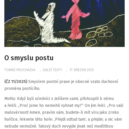
O smyslu postu
TOMÁŠ PROCHÁZKA
DALŠÍ TEXTY
17. BŘEZEN 2025
(ČZ 11/2025)
Smyslem postní praxe je obecně vzato duchovní
proměna postícího.
Motto: Když byli učedníci s Ježíšem sami, přistoupili k němu
a řekli: „Proč jsme ho nemohli vyhnat my?“ On jim řekl: „Pro vaši
malověrnost! Amen, pravím vám, budete-li mít víru jako zrnko
hořčice, řeknete této hoře: ‚Přejdi odtud tam‘, a přejde; a nic vám
nebude nemožné. Takový duch nevyjde jinak než modlitbou