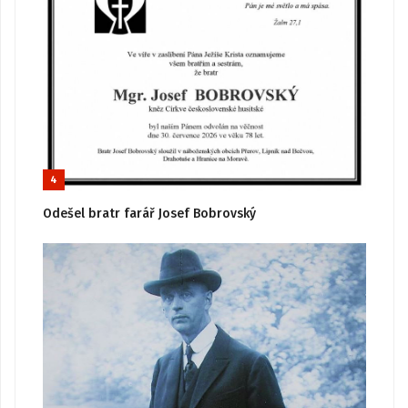
4
Odešel bratr farář Josef Bobrovský