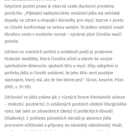
Smyslem postní praxe je obecně vzato duchovní proměna
postícího: „Přijímání nadbytečného množství jídla má neblahé
dopady na zdraví a otupující důsledky pro mysl, teprve v postu
se člověk konfrontuje se sebou samým. To jedinci umožní urazit
dlouhou cestu v osobním rozvoji – správný půst člověka naučí
pokoře.
Zdržení se vlastních potřeb a ovládnutí pudů je projevem
hluboké modlitby, která člověka očistí a otevře ho novým
spirituálním dimenzím, sjednotí tělo a mysl. Díky odepření si
potřeby jídla si člověk uvědomí, že jeho tělo není pouhým
nástrojem, který má, ale že tím tělem jest.“ (Grün, Anselm. Půst.
2005, s. 51-59).
Zdržování se jídla známe jak z různých forem křesťanské askeze
– mnišství, poutnictví, či ustálených postních období liturgického
roku, tak také ze zdravotních (diety) či politických důvodů
(hladovky). Z pohledu původních národů je absence jídla
procesem očišťování a přípravy na následný náboženský rituál,