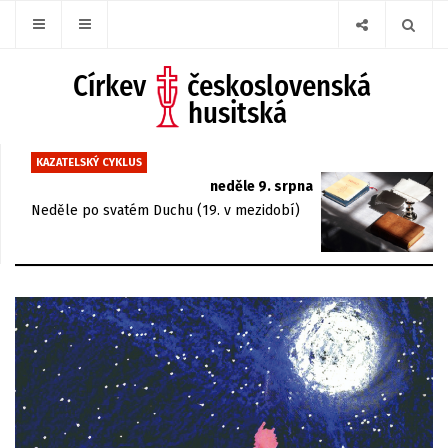
KAZATELSKÝ CYKLUS
neděle 9. srpna
Neděle po svatém Duchu (19. v mezidobí)