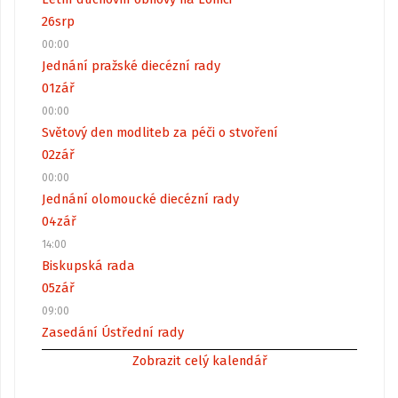
26
srp
00:00
Jednání pražské diecézní rady
01
zář
00:00
Světový den modliteb za péči o stvoření
02
zář
00:00
Jednání olomoucké diecézní rady
04
zář
14:00
Biskupská rada
05
zář
09:00
Zasedání Ústřední rady
Zobrazit celý kalendář