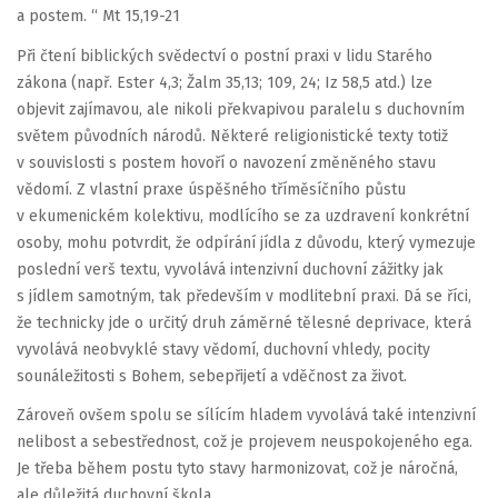
a postem. “ Mt 15,19-21
Při čtení biblických svědectví o postní praxi v lidu Starého
zákona (např. Ester 4,3; Žalm 35,13; 109, 24; Iz 58,5 atd.) lze
objevit zajímavou, ale nikoli překvapivou paralelu s duchovním
světem původních národů. Některé religionistické texty totiž
v souvislosti s postem hovoří o navození změněného stavu
vědomí. Z vlastní praxe úspěšného tříměsíčního půstu
v ekumenickém kolektivu, modlícího se za uzdravení konkrétní
osoby, mohu potvrdit, že odpírání jídla z důvodu, který vymezuje
poslední verš textu, vyvolává intenzivní duchovní zážitky jak
s jídlem samotným, tak především v modlitební praxi. Dá se říci,
že technicky jde o určitý druh záměrné tělesné deprivace, která
vyvolává neobvyklé stavy vědomí, duchovní vhledy, pocity
sounáležitosti s Bohem, sebepřijetí a vděčnost za život.
Zároveň ovšem spolu se sílícím hladem vyvolává také intenzivní
nelibost a sebestřednost, což je projevem neuspokojeného ega.
Je třeba během postu tyto stavy harmonizovat, což je náročná,
ale důležitá duchovní škola.