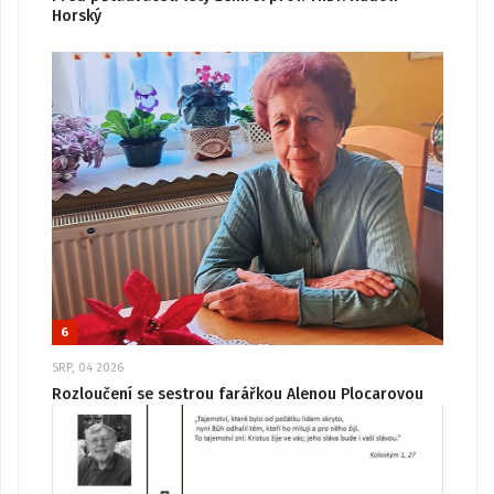
Horský
6
SRP, 04 2026
Rozloučení se sestrou farářkou Alenou Plocarovou