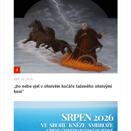
2
SRP, 06 2026
„Do nebe vjel v ohnivém kočáře taženého ohnivými
koni“