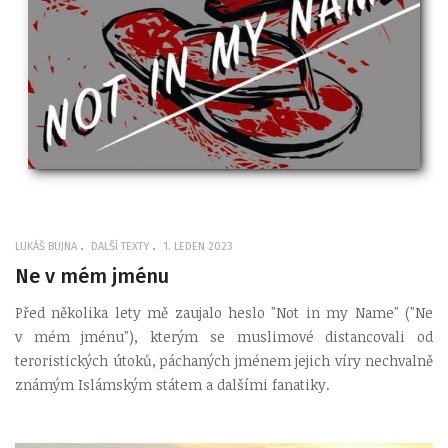
LUKÁŠ BUJNA
DALŠÍ TEXTY
1. LEDEN 2023
Ne v mém jménu
Před několika lety mě zaujalo heslo "Not in my Name" ("Ne
v mém jménu"), kterým se muslimové distancovali od
teroristických útoků, páchaných jménem jejich víry nechvalně
známým Islámským státem a dalšími fanatiky.