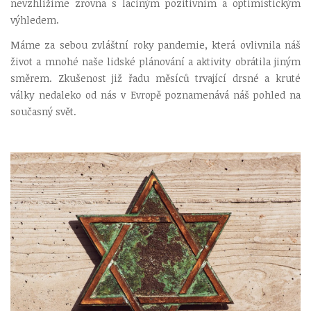
nevzhlížíme zrovna s laciným pozitivním a optimistickým
výhledem.
Máme za sebou zvláštní roky pandemie, která ovlivnila náš
život a mnohé naše lidské plánování a aktivity obrátila jiným
směrem. Zkušenost již řadu měsíců trvající drsné a kruté
války nedaleko od nás v Evropě poznamenává náš pohled na
současný svět.