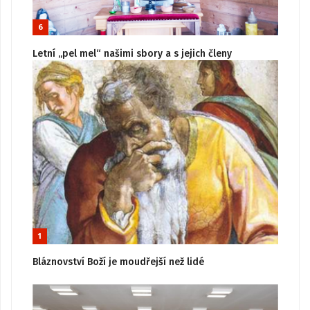
6
Letní „pel mel“ našimi sbory a s jejich členy
1
Bláznovství Boží je moudřejší než lidé