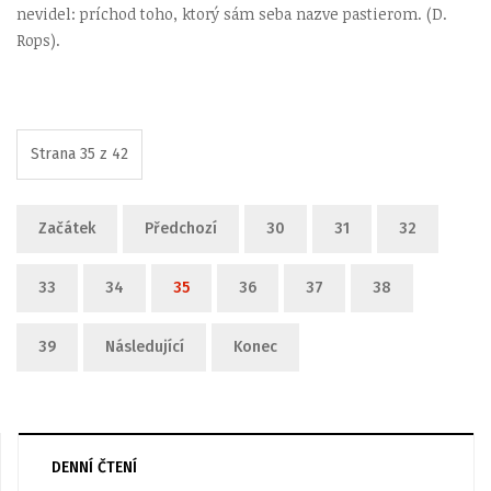
nevidel: príchod toho, ktorý sám seba nazve pastierom. (D.
Rops).
Strana 35 z 42
Začátek
Předchozí
30
31
32
33
34
35
36
37
38
39
Následující
Konec
DENNÍ ČTENÍ