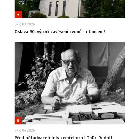
4
SRP, 03 2026
Oslava 90. výročí zavěšení zvonů - i tancem!
5
SRP, 04 2026
Před pětadvaceti lety zemřel prof. ThDr. Rudolf