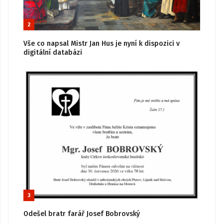
2
Vše co napsal Mistr Jan Hus je nyní k dispozici v
digitální databázi
3
Odešel bratr farář Josef Bobrovský