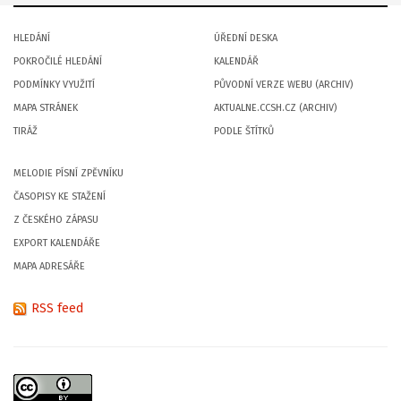
HLEDÁNÍ
ÚŘEDNÍ DESKA
POKROČILÉ HLEDÁNÍ
KALENDÁŘ
PODMÍNKY VYUŽITÍ
PŮVODNÍ VERZE WEBU (ARCHIV)
MAPA STRÁNEK
AKTUALNE.CCSH.CZ (ARCHIV)
TIRÁŽ
PODLE ŠTÍTKŮ
MELODIE PÍSNÍ ZPĚVNÍKU
ČASOPISY KE STAŽENÍ
Z ČESKÉHO ZÁPASU
EXPORT KALENDÁŘE
MAPA ADRESÁŘE
RSS feed