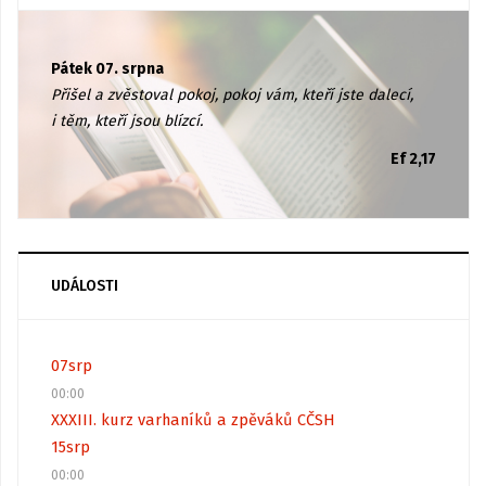
Pátek 07. srpna
Přišel a zvěstoval pokoj, pokoj vám, kteří jste dalecí,
i těm, kteří jsou blízcí.
Ef 2,17
UDÁLOSTI
07
srp
00:00
XXXIII. kurz varhaníků a zpěváků CČSH
15
srp
00:00