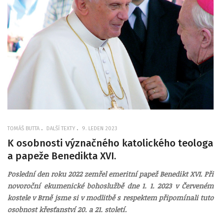
TOMÁŠ BUTTA
DALŠÍ TEXTY
9. LEDEN 2023
K osobnosti význačného katolického teologa
a papeže Benedikta XVI.
Poslední den roku 2022 zemřel emeritní papež Benedikt XVI. Při
novoroční ekumenické bohoslužbě dne 1. 1. 2023 v Červeném
kostele v Brně jsme si v modlitbě s respektem připomínali tuto
osobnost křesťanství 20. a 21. století.