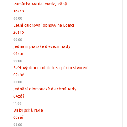
Památka Marie, matky Páně
16
srp
00:00
Letní duchovní obnovy na Lomci
26
srp
00:00
Jednání pražské diecézní rady
01
zář
00:00
Světový den modliteb za péči o stvoření
02
zář
00:00
Jednání olomoucké diecézní rady
04
zář
14:00
Biskupská rada
05
zář
09:00