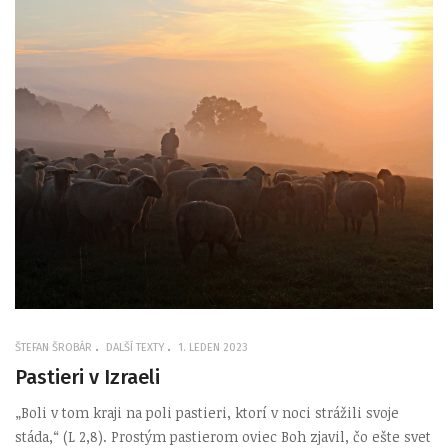
ŠTEFAN ŠROBÁR
DALŠÍ TEXTY
1. LEDEN 2023
Pastieri v Izraeli
„Boli v tom kraji na poli pastieri, ktorí v noci strážili svoje
stáda,“ (L 2,8). Prostým pastierom oviec Boh zjavil, čo ešte svet