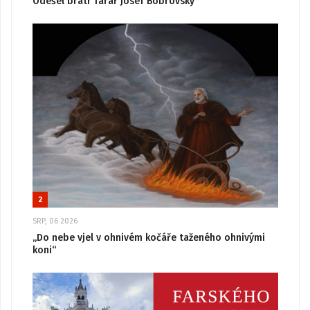
Odešel bratr farář Josef Bobrovský
2
SRP, 06 2026
„Do nebe vjel v ohnivém kočáře taženého ohnivými
koni“