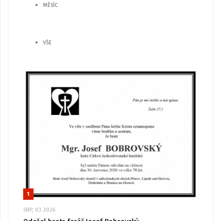
MĚSÍC
VŠE
1
SRP, 03 2026