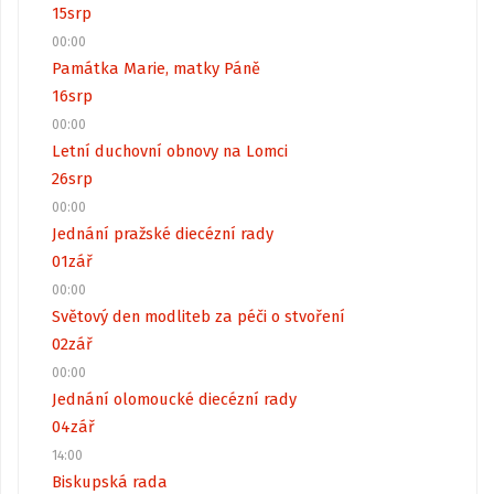
15
srp
00:00
Památka Marie, matky Páně
16
srp
00:00
Letní duchovní obnovy na Lomci
26
srp
00:00
Jednání pražské diecézní rady
01
zář
00:00
Světový den modliteb za péči o stvoření
02
zář
00:00
Jednání olomoucké diecézní rady
04
zář
14:00
Biskupská rada