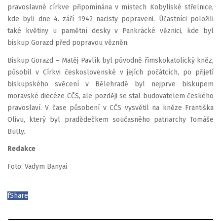
pravoslavné církve připomínána v místech Kobyliské střelnice,
kde byli dne 4. září 1942 nacisty popraveni. Účastníci položili
také květiny u pamětní desky v Pankrácké věznici, kde byl
biskup Gorazd před popravou vězněn.
Biskup Gorazd – Matěj Pavlík byl původně římskokatolický kněz,
působil v Církvi československé v jejích počátcích, po přijetí
biskupského svěcení v Bělehradě byl nejprve biskupem
moravské diecéze CČS, ale později se stal budovatelem českého
pravoslaví. V čase působení v CČS vysvětil na kněze Františka
Olivu, který byl pradědečkem současného patriarchy Tomáše
Butty.
Redakce
Foto: Vadym Banyai
f
Share