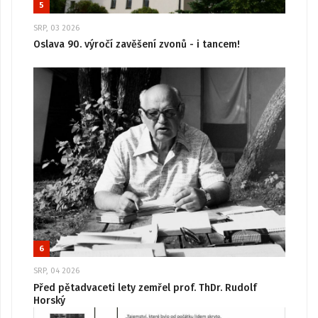
5
SRP, 03 2026
Oslava 90. výročí zavěšení zvonů - i tancem!
6
SRP, 04 2026
Před pětadvaceti lety zemřel prof. ThDr. Rudolf
Horský