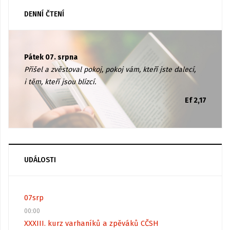
DENNÍ ČTENÍ
Pátek 07. srpna
Přišel a zvěstoval pokoj, pokoj vám, kteří jste dalecí,
i těm, kteří jsou blízcí.
Ef 2,17
UDÁLOSTI
07
srp
00:00
XXXIII. kurz varhaníků a zpěváků CČSH