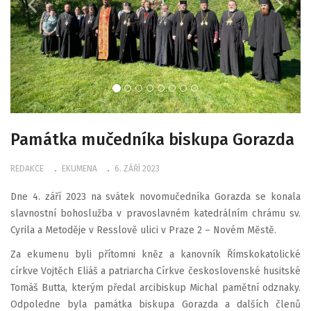
Památka mučedníka biskupa Gorazda
REDAKCE
EKUMENA
6. ZÁŘÍ 2023
Dne 4. září 2023 na svátek novomučedníka Gorazda se konala
slavnostní bohoslužba v pravoslavném katedrálním chrámu sv.
Cyrila a Metoděje v Resslově ulici v Praze 2 – Novém Městě.
Za ekumenu byli přítomni kněz a kanovník Římskokatolické
církve Vojtěch Eliáš a patriarcha Církve československé husitské
Tomáš Butta, kterým předal arcibiskup Michal pamětní odznaky.
Odpoledne byla památka biskupa Gorazda a dalších členů