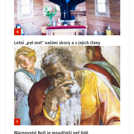
6
Letní „pel mel“ našimi sbory a s jejich členy
1
Bláznovství Boží je moudřejší než lidé