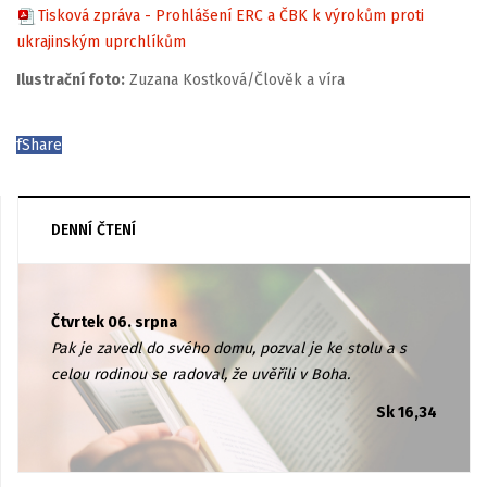
Tisková zpráva - Prohlášení ERC a ČBK k výrokům proti
ukrajinským uprchlíkům
Ilustrační foto:
Zuzana Kostková/Člověk a víra
f
Share
DENNÍ ČTENÍ
Čtvrtek 06. srpna
Pak je zavedl do svého domu, pozval je ke stolu a s
celou rodinou se radoval, že uvěřili v Boha.
Sk 16,34