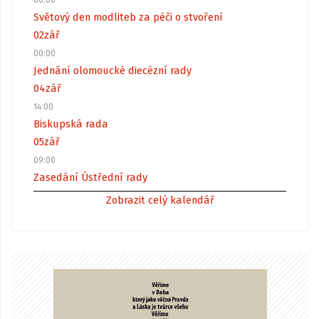
Světový den modliteb za péči o stvoření
02
zář
00:00
Jednání olomoucké diecézní rady
04
zář
14:00
Biskupská rada
05
zář
09:00
Zasedání Ústřední rady
Zobrazit celý kalendář