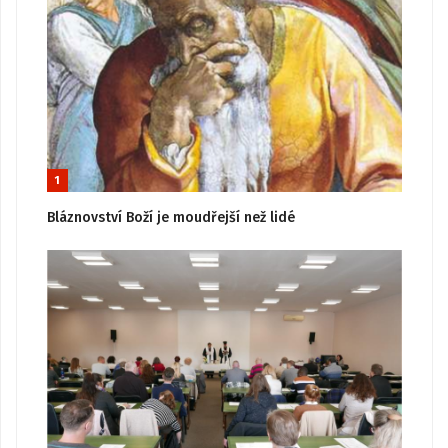
1
Bláznovství Boží je moudřejší než lidé