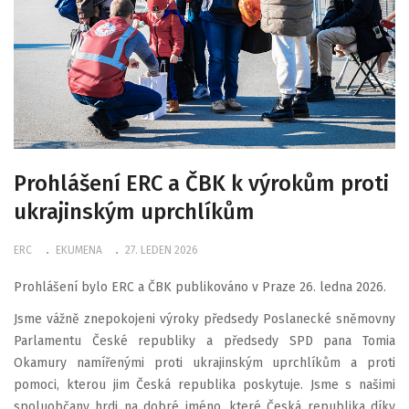
Prohlášení ERC a ČBK k výrokům proti
ukrajinským uprchlíkům
ERC
EKUMENA
27. LEDEN 2026
Prohlášení bylo ERC a ČBK publikováno v Praze 26. ledna 2026.
Jsme vážně znepokojeni výroky předsedy Poslanecké sněmovny
Parlamentu České republiky a předsedy SPD pana Tomia
Okamury namířenými proti ukrajinským uprchlíkům a proti
pomoci, kterou jim Česká republika poskytuje. Jsme s našimi
spoluobčany hrdi na dobré jméno, které Česká republika díky