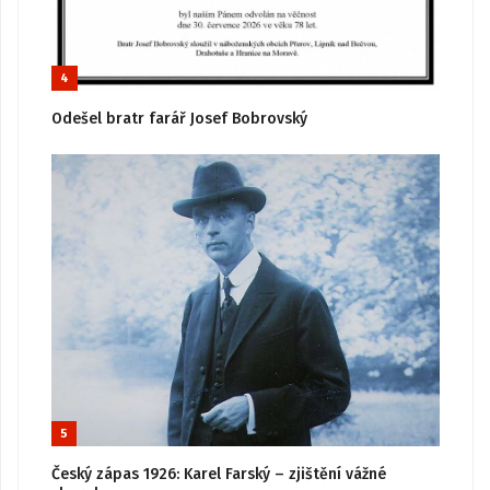
4
Odešel bratr farář Josef Bobrovský
5
Český zápas 1926: Karel Farský – zjištění vážné