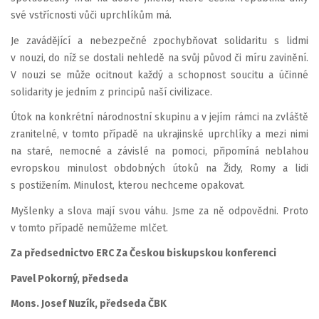
své vstřícnosti vůči uprchlíkům má.
Je zavádějící a nebezpečné zpochybňovat solidaritu s lidmi
v nouzi, do níž se dostali nehledě na svůj původ či míru zavinění.
V nouzi se může ocitnout každý a schopnost soucitu a účinné
solidarity je jedním z principů naší civilizace.
Útok na konkrétní národnostní skupinu a v jejím rámci na zvláště
zranitelné, v tomto případě na ukrajinské uprchlíky a mezi nimi
na staré, nemocné a závislé na pomoci, připomíná neblahou
evropskou minulost obdobných útoků na Židy, Romy a lidi
s postižením. Minulost, kterou nechceme opakovat.
Myšlenky a slova mají svou váhu. Jsme za ně odpovědni. Proto
v tomto případě nemůžeme mlčet.
Za předsednictvo ERC Za Českou biskupskou konferenci
Pavel Pokorný, předseda
Mons. Josef Nuzík, předseda ČBK