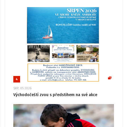
4
SRP, 05 2026
Východočeští zvou s předstihem na své akce