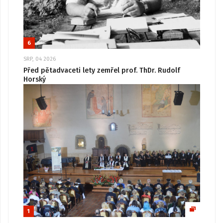
6
SRP, 04 2026
Před pětadvaceti lety zemřel prof. ThDr. Rudolf
Horský
1