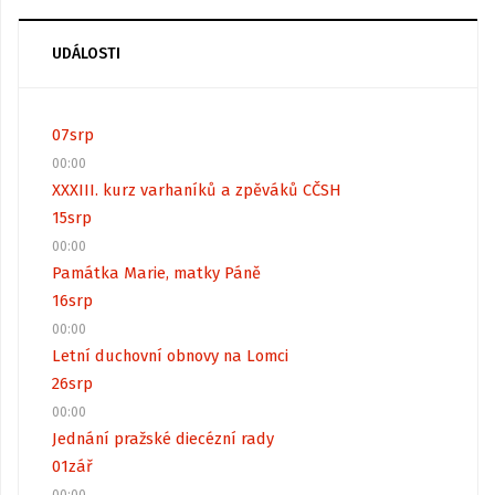
UDÁLOSTI
07
srp
00:00
XXXIII. kurz varhaníků a zpěváků CČSH
15
srp
00:00
Památka Marie, matky Páně
16
srp
00:00
Letní duchovní obnovy na Lomci
26
srp
00:00
Jednání pražské diecézní rady
01
zář
00:00