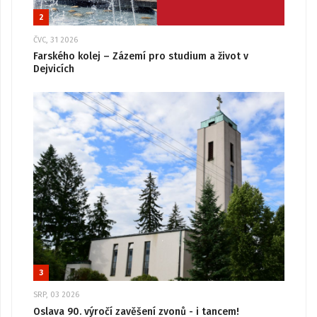
2
ČVC, 31 2026
Farského kolej – Zázemí pro studium a život v
Dejvicích
3
SRP, 03 2026
Oslava 90. výročí zavěšení zvonů - i tancem!