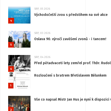
SRP, 05 2026
Východočeští zvou s předstihem na své akce
4
SRP, 03 2026
Oslava 90. výročí zavěšení zvonů - i tancem!
5
SRP, 04 2026
Před pětadvaceti lety zemřel prof. ThDr. Rudo
6
Rozloučení s bratrem Břetislavem Bělunkem
1
Vše co napsal Mistr Jan Hus je nyní k dispozici 
2