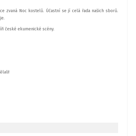
e zvaná Noc kostelů. Účastní se jí celá řada našich sborů.
je.
šíři české ekumenické scény.
ělali!