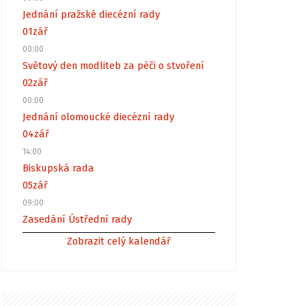
Jednání pražské diecézní rady
01
zář
00:00
Světový den modliteb za péči o stvoření
02
zář
00:00
Jednání olomoucké diecézní rady
04
zář
14:00
Biskupská rada
05
zář
09:00
Zasedání Ústřední rady
Zobrazit celý kalendář