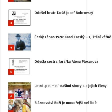
Odešel bratr farář Josef Bobrovský
3
Český zápas 1926: Karel Farský – zjištění vážn
4
Odešla sestra farářka Alena Plocarová
5
Letní „pel mel“ našimi sbory a s jejich členy
6
Bláznovství Boží je moudřejší než lidé