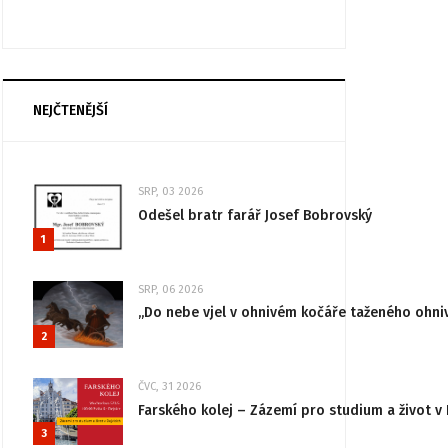
NEJČTENĚJŠÍ
SRP, 03 2026
Odešel bratr farář Josef Bobrovský
1
SRP, 06 2026
„Do nebe vjel v ohnivém kočáře taženého ohni
2
ČVC, 31 2026
Farského kolej – Zázemí pro studium a život v 
3