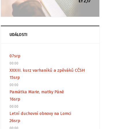
Ef 2,17
UDÁLOSTI
07
srp
00:00
XXXIII. kurz varhaníků a zpěváků CČSH
15
srp
00:00
Památka Marie, matky Páně
16
srp
00:00
Letní duchovní obnovy na Lomci
26
srp
00:00