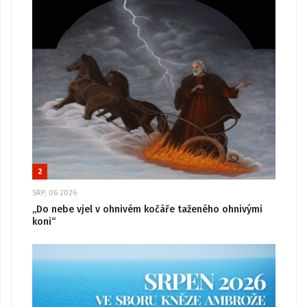
2
SRP, 06 2026
„Do nebe vjel v ohnivém kočáře taženého ohnivými
koni“