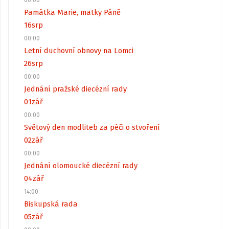
Památka Marie, matky Páně
16
srp
00:00
Letní duchovní obnovy na Lomci
26
srp
00:00
Jednání pražské diecézní rady
01
zář
00:00
Světový den modliteb za péči o stvoření
02
zář
00:00
Jednání olomoucké diecézní rady
04
zář
14:00
Biskupská rada
05
zář