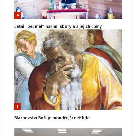
6
Letní „pel mel“ našimi sbory a s jejich členy
1
Bláznovství Boží je moudřejší než lidé