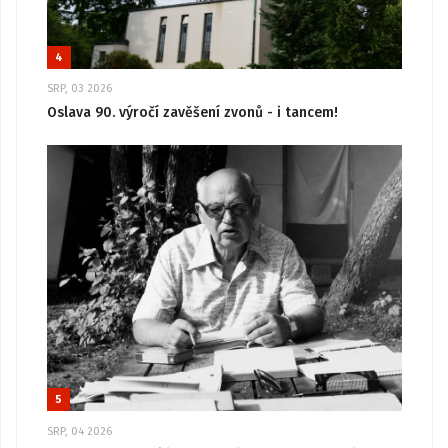
4
SRP, 03 2026
Oslava 90. výročí zavěšení zvonů - i tancem!
5
SRP, 04 2026