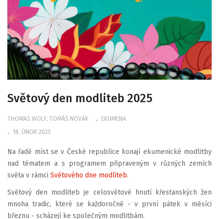
Světový den modliteb 2025
THOMAS WOLF, TOMÁŠ NOVÁK
EKUMENA
18. ÚNOR 2025
Na řadě míst se v České republice konají ekumenické modlitby
nad tématem a s programem připraveným v různých zemích
světa v rámci
Světového dne modliteb
.
Světový den modliteb je celosvětové hnutí křesťanských žen
mnoha tradic, které se každoročně - v první pátek v měsíci
březnu - scházejí ke společným modlitbám.