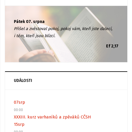
Pátek 07. srpna
Přišel a zvěstoval pokoj, pokoj vám, kteří jste dalecí,
i těm, kteří jsou blízcí.
Ef 2,17
UDÁLOSTI
07
srp
00:00
XXXIII. kurz varhaníků a zpěváků CČSH
15
srp
00:00