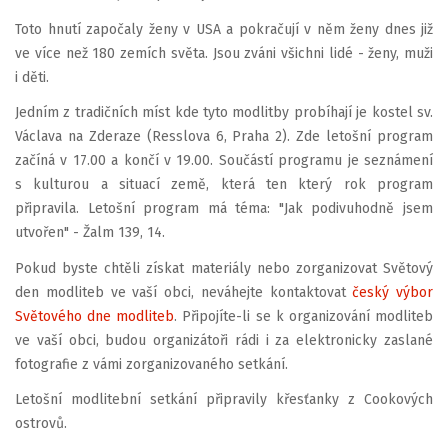
Toto hnutí započaly ženy v USA a pokračují v něm ženy dnes již
ve více než 180 zemích světa. Jsou zváni všichni lidé - ženy, muži
i děti.
Jedním z tradičních míst kde tyto modlitby probíhají je kostel sv.
Václava na Zderaze (Resslova 6, Praha 2). Zde letošní program
začíná v 17.00 a končí v 19.00. Součástí programu je seznámení
s kulturou a situací země, která ten který rok program
připravila. Letošní program má téma: "Jak podivuhodně jsem
utvořen" - Žalm 139, 14.
Pokud byste chtěli získat materiály nebo zorganizovat Světový
den modliteb ve vaší obci, neváhejte kontaktovat
český výbor
Světového dne modliteb
. Připojíte-li se k organizování modliteb
ve vaší obci, budou organizátoři rádi i za elektronicky zaslané
fotografie z vámi zorganizovaného setkání.
Letošní modlitební setkání připravily křesťanky z Cookových
ostrovů.