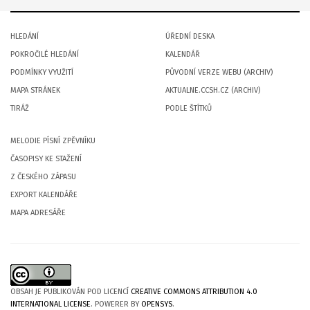
HLEDÁNÍ
ÚŘEDNÍ DESKA
POKROČILÉ HLEDÁNÍ
KALENDÁŘ
PODMÍNKY VYUŽITÍ
PŮVODNÍ VERZE WEBU (ARCHIV)
MAPA STRÁNEK
AKTUALNE.CCSH.CZ (ARCHIV)
TIRÁŽ
PODLE ŠTÍTKŮ
MELODIE PÍSNÍ ZPĚVNÍKU
ČASOPISY KE STAŽENÍ
Z ČESKÉHO ZÁPASU
EXPORT KALENDÁŘE
MAPA ADRESÁŘE
OBSAH JE PUBLIKOVÁN POD LICENCÍ
CREATIVE COMMONS ATTRIBUTION 4.0
INTERNATIONAL LICENSE
. POWERER BY
OPENSYS
.