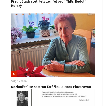
Před pětadvaceti lety zemřel prof. ThDr. Rudolf
Horský
6
SRP, 04 2026
Rozloučení se sestrou farářkou Alenou Plocarovou