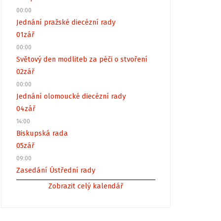
00:00
Jednání pražské diecézní rady
01
zář
00:00
Světový den modliteb za péči o stvoření
02
zář
00:00
Jednání olomoucké diecézní rady
04
zář
14:00
Biskupská rada
05
zář
09:00
Zasedání Ústřední rady
Zobrazit celý kalendář