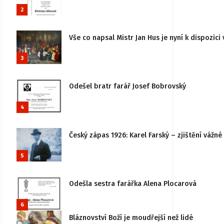
2
Vše co napsal Mistr Jan Hus je nyní k dispozici 
3
Odešel bratr farář Josef Bobrovský
4
Český zápas 1926: Karel Farský – zjištění vážn
5
Odešla sestra farářka Alena Plocarová
6
Bláznovství Boží je moudřejší než lidé