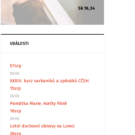
Sk 16,34
UDÁLOSTI
07
srp
00:00
XXXIII. kurz varhaníků a zpěváků CČSH
15
srp
00:00
Památka Marie, matky Páně
16
srp
00:00
Letní duchovní obnovy na Lomci
26
srp