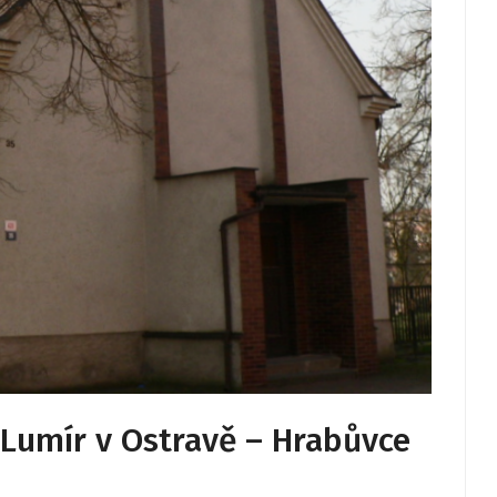
 Lumír v Ostravě – Hrabůvce
u