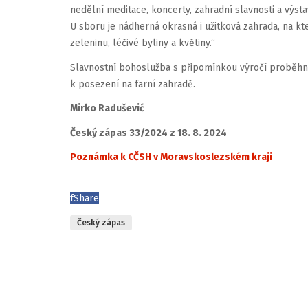
nedělní meditace, koncerty, zahradní slavnosti a výst
U sboru je nádherná okrasná i užitková zahrada, na kter
zeleninu, léčivé byliny a květiny.“
Slavnostní bohoslužba s připomínkou výročí proběhne v
k posezení na farní zahradě.
Mirko Radušević
Český zápas 33/2024 z 18. 8. 2024
Poznámka k CČSH v Moravskoslezském kraji
f
Share
Český zápas