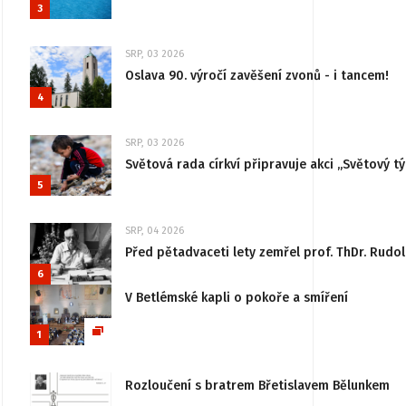
3
SRP, 03 2026
Oslava 90. výročí zavěšení zvonů - i tancem!
4
SRP, 03 2026
Světová rada církví připravuje akci „Světový tý
5
SRP, 04 2026
Před pětadvaceti lety zemřel prof. ThDr. Rudo
6
V Betlémské kapli o pokoře a smíření
1
Rozloučení s bratrem Břetislavem Bělunkem