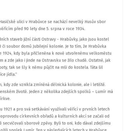
Hasičské ulici v Hrabůvce se nachází nevelký Husův sbor
ěřícím před 90 lety dne 5. srpna v roce 1934.
ch staveb jižní části Ostravy - Hrabůvky, jako jsou kostel
či soubor domů Jubilejní kolonie. Je to tím, že Hrabůvka
ce 1924, kdy byla přičleněna k nově utvořenému velkoměstu
a zde jako i jinde na Ostravsku se žilo chudě. Ostatně, jak
y, tak se šly k němu půjčit na mši do kostela. Táta šil
ce jídla.“
 kdy zde vznikla zmíněná dělnická kolonie, ale i letiště.
nském životě. Jeden z několika zdejších spolků – Lumír má
írkve.
1921 a pro svá setkávání využívali věřící v prvních letech
doprovodu církevních obřadů a kulturních akcí se začali od
 secvičovali sborové zpěvy. Byli to oni, kdo dával zdejšímu
ložili spolek Lumír. Ten v následujících letech v Hrabůvce