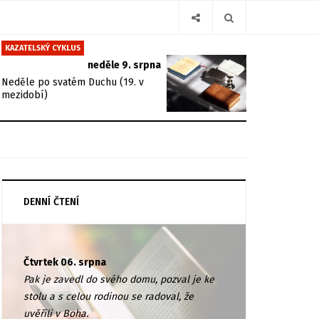
KAZATELSKÝ CYKLUS
neděle 9. srpna
Neděle po svatém Duchu (19. v
mezidobí)
DENNÍ ČTENÍ
Čtvrtek 06. srpna
Pak je zavedl do svého domu, pozval je ke
stolu a s celou rodinou se radoval, že
uvěřili v Boha.