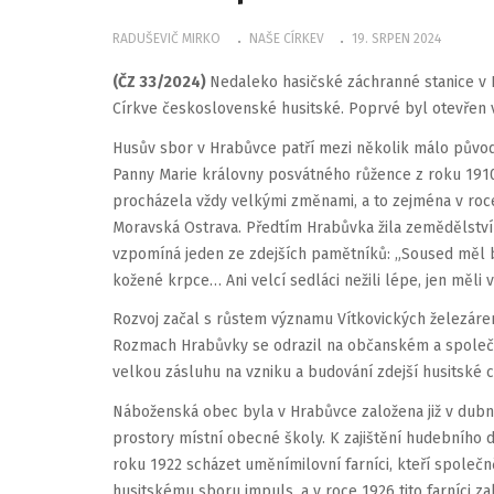
RADUŠEVIČ MIRKO
NAŠE CÍRKEV
19. SRPEN 2024
(ČZ 33/2024)
Nedaleko hasičské záchranné stanice v 
Církve československé husitské. Poprvé byl otevřen v
Husův sbor v Hrabůvce patří mezi několik málo původní
Panny Marie královny posvátného růžence z roku 1910 
procházela vždy velkými změnami, a to zejména v ro
Moravská Ostrava. Předtím Hrabůvka žila zemědělstvím 
vzpomíná jeden ze zdejších pamětníků: „Soused měl bot
kožené krpce… Ani velcí sedláci nežili lépe, jen měli ví
Rozvoj začal s růstem významu Vítkovických železáren,
Rozmach Hrabůvky se odrazil na občanském a společe
velkou zásluhu na vzniku a budování zdejší husitské c
Náboženská obec byla v Hrabůvce založena již v dubnu 
prostory místní obecné školy. K zajištění hudebního 
roku 1922 scházet uměnímilovní farníci, kteří společně
husitskému sboru impuls, a v roce 1926 tito farníci za