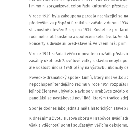
i mimo ni zorganizoval celou řadu kulturních přestave
V roce 1929 byla zakoupena parcela nacházející se na
především za přispění farníků se začalo v dubnu 193
slavnostně otevřen 5. srp-na 1934. Kostel se pro far
rodinného, občanského a společenského života. Ve sbo
koncerty a divadelní před-stavení. Ve všem hrál prim
V roce 1941 zažádali věřící o povolení rozšířit přístav
zasáhly okolnosti 2. světové války a stavba nebyla povo
ale události února 1948 plány na výstavbu ukončily def
Pěvecko-dramatický spolek Lumír, který měl velkou z
nepochopení tehdejšího režimu v roce 1951 rozpuštěn.
jejíhož členstva ubývalo. Navíc se v Hrabůvce začalo o
paneláků se nastěhovali noví lidé, kterým tradice zdej
Sbor je dodnes jako jedna z mála historických staveb
K dnešnímu životu Husova sboru v Hrabůvce uvádí zd
však s vděčností Bohu i současným věřícím děkujeme, ž