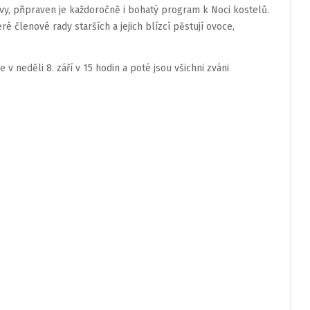
avy, připraven je každoročně i bohatý program k Noci kostelů.
é členové rady starších a jejich blízcí pěstují ovoce,
 neděli 8. září v 15 hodin a poté jsou všichni zváni