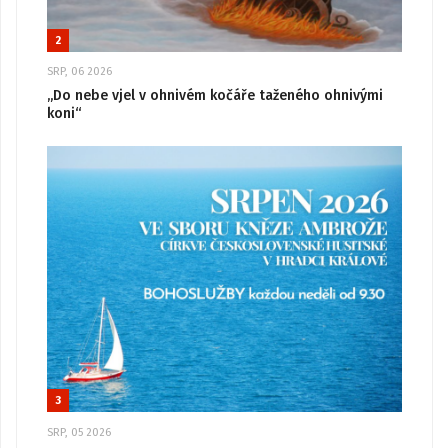
2
SRP, 06 2026
„Do nebe vjel v ohnivém kočáře taženého ohnivými
koni“
3
SRP, 05 2026