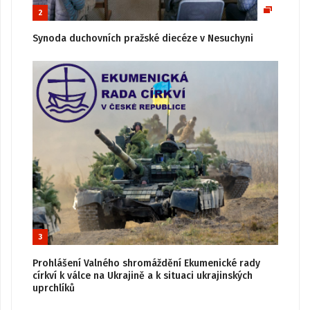
2
Synoda duchovních pražské diecéze v Nesuchyni
3
Prohlášení Valného shromáždění Ekumenické rady
církví k válce na Ukrajině a k situaci ukrajinských
uprchlíků