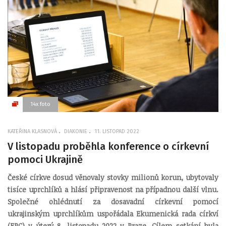
14x foto
KATEŘINA KLASNOVÁ
DIAKONIE
11. LISTOPAD 2022
V listopadu proběhla konference o církevní
pomoci Ukrajině
České církve dosud věnovaly stovky milionů korun, ubytovaly
tisíce uprchlíků a hlásí připravenost na případnou další vlnu.
Společné ohlédnutí za dosavadní církevní pomocí
ukrajinským uprchlíkům uspořádala Ekumenická rada církví
(ERC) v úterý 8. listopadu 2022 v Praze. Cílem setkání byla