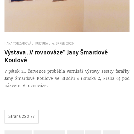
HANA TONZAROVÁ
KULTURA
4. SRPEN 2026
Výstava „V rovnováze“ Jany Šmardové
Koulové
V pátek 31. července proběhla vernisáž výstavy sestry farářky
Jany Šmardové Koulové ve Studiu 8 (Srbská 2, Praha 6) pod
názvem: V rovnováze.
Strana 25 z 77