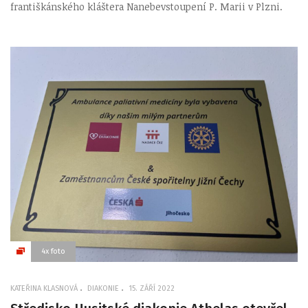
františkánského kláštera Nanebevstoupení P. Marii v Plzni.
4x foto
KATEŘINA KLASNOVÁ
DIAKONIE
15. ZÁŘÍ 2022