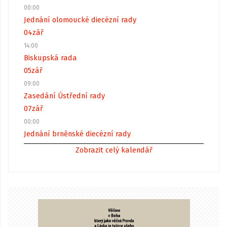
00:00
Jednání olomoucké diecézní rady
04
zář
14:00
Biskupská rada
05
zář
09:00
Zasedání Ústřední rady
07
zář
00:00
Jednání brněnské diecézní rady
Zobrazit celý kalendář