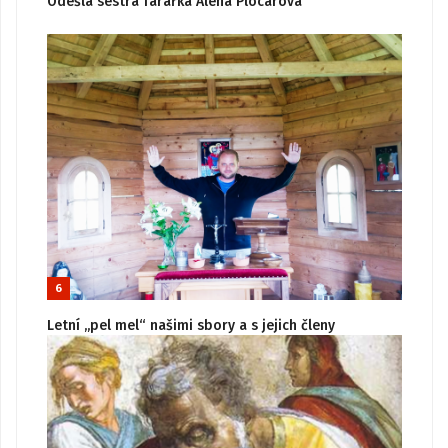
Odešla sestra farářka Alena Plocarová
6
Letní „pel mel“ našimi sbory a s jejich členy