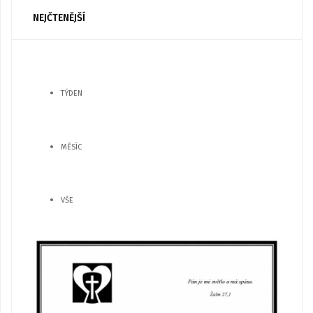
NEJČTENĚJŠÍ
TÝDEN
MĚSÍC
VŠE