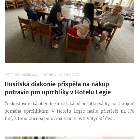
KATEŘINA KLASNOVÁ
DIAKONIE
19. ZÁŘÍ 2022
Husitská diakonie přispěla na nákup
potravin pro uprchlíky v Hotelu Legie
Československá obec legionářská od počátku války na Ukrajině
pomáhá uprchlíkům. V Hotelu Legie našlo přístřeší na 170
lidí, z toho zhruba polovina z nich byli Volyňští Češi.