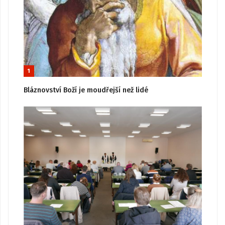
1
Bláznovství Boží je moudřejší než lidé