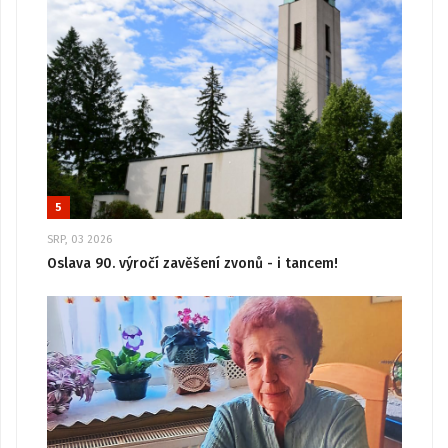
5
SRP, 03 2026
Oslava 90. výročí zavěšení zvonů - i tancem!