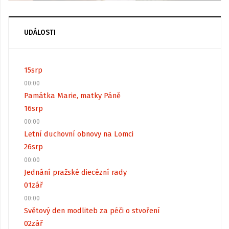
UDÁLOSTI
15
srp
00:00
Památka Marie, matky Páně
16
srp
00:00
Letní duchovní obnovy na Lomci
26
srp
00:00
Jednání pražské diecézní rady
01
zář
00:00
Světový den modliteb za péči o stvoření
02
zář