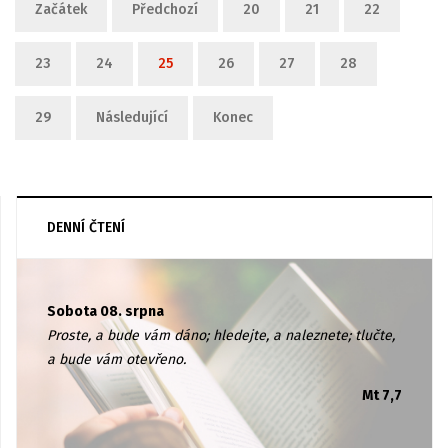
Začátek
Předchozí
20
21
22
23
24
25
26
27
28
29
Následující
Konec
DENNÍ ČTENÍ
Sobota 08. srpna
Proste, a bude vám dáno; hledejte, a naleznete; tlučte,
a bude vám otevřeno.
Mt 7,7