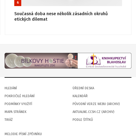
6
Současná doba nese několik zásadních okruhů
etických dilemat
HLEDÁNÍ
ÚŘEDNÍ DESKA
POKROČILÉ HLEDÁNÍ
KALENDÁŘ
PODMÍNKY VYUŽITÍ
PŮVODNÍ VERZE WEBU (ARCHIV)
MAPA STRÁNEK
AKTUALNE.CCSH.CZ (ARCHIV)
TIRÁŽ
PODLE ŠTÍTKŮ
MELODIE PÍSNÍ ZPĚVNÍKU