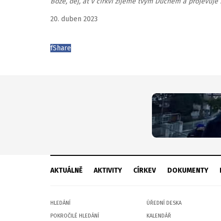
Bože, dej, ať v církvi žijeme tvým Duchem a projevuje
20. duben 2023
f
Share
AKTUÁLNĚ
AKTIVITY
CÍRKEV
DOKUMENTY
HLEDÁNÍ
ÚŘEDNÍ DESKA
POKROČILÉ HLEDÁNÍ
KALENDÁŘ