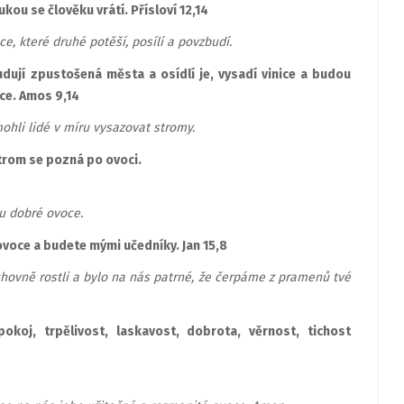
kou se člověku vrátí. Přísloví 12,14
, které druhé potěší, posílí a povzbudí.
udují zpustošená města a osídlí je, vysadí vinice a budou
oce. Amos 9,14
ohli lidé v míru vysazovat stromy.
trom se pozná po ovoci.
ou dobré ovoce.
ovoce a budete mými učedníky. Jan 15,8
hovně rostli a bylo na nás patrné, že čerpáme z pramenů tvé
koj, trpělivost, laskavost, dobrota, věrnost, tichost