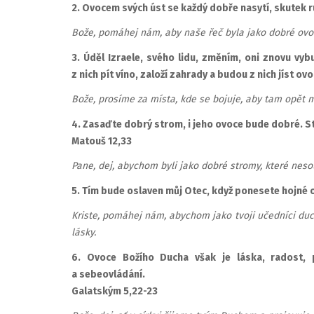
2. Ovocem svých úst se každý dobře nasytí, skutek ru
Bože, pomáhej nám, aby naše řeč byla jako dobré ovoce
3. Úděl Izraele, svého lidu, změním, oni znovu vyb
z nich pít víno, založí zahrady a budou z nich jíst ov
Bože, prosíme za místa, kde se bojuje, aby tam opět m
4. Zasaďte dobrý strom, i jeho ovoce bude dobré. S
Matouš 12,33
Pane, dej, abychom byli jako dobré stromy, které nes
5. Tím bude oslaven můj Otec, když ponesete hojné 
Kriste, pomáhej nám, abychom jako tvoji učedníci duc
lásky.
6. Ovoce Božího Ducha však je láska, radost, po
a sebeovládání.
Galatským 5,22-23