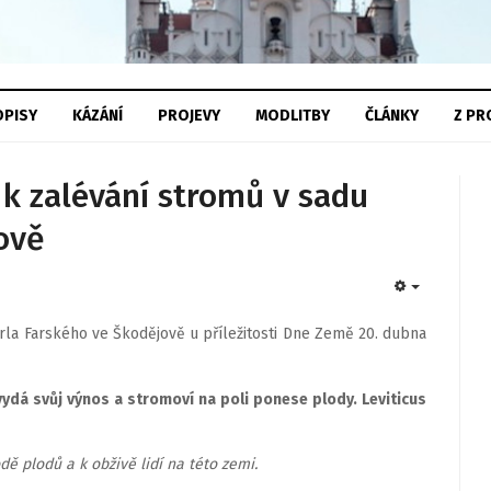
PISY
KÁZÁNÍ
PROJEVY
MODLITBY
ČLÁNKY
Z
PR
 k zalévání stromů v sadu
ově
EMPTY
arla Farského ve Škodějově u příležitosti Dne Země 20. dubna
dá svůj výnos a stromoví na poli ponese plody. Leviticus
dě plodů a k obživě lidí na této zemi.