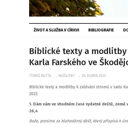
ŽIVOT A SLUŽBA V CÍRKVI
BIBLIOGRAFIE
DO
Biblické texty a modlitby
Karla Farského ve Škoděj
TOMÁŠ BUTTA
MODLITBY
20. DUBEN 2023
Biblické texty a modlitby k zalévání stromů v sadu K
2023.
1. Dám vám ve vhodném čase vydatné deště, země vy
26,4
Bože, prosíme za blahodárný déšť, který přispívá k úro