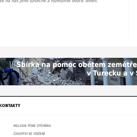
 se na nás jeho užitečné a rozmanité ovoce. Amen.
KONTAKTY
MELODIE PÍSNÍ ZPĚVNÍKU
ČASOPISY KE STAŽENÍ