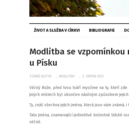
ŽIVOT A SLUŽBA V CÍRKVI
BIBLIOGRAFIE
DO
Modlitba se vzpomínkou n
u Písku
TOMÁŠ BUTTA
MODLITBY
3. SRPEN 2021
Věčný Bože, před tvou tváří myslíme na ty, kteří zd
jiných místech byl ukončen násilným způsobem jejich 
Ty, znáš všechna jejich jména, která jsou nám známá, i 
Tato jména, znamenající jednotlivé bolestné lidské o
věčně.