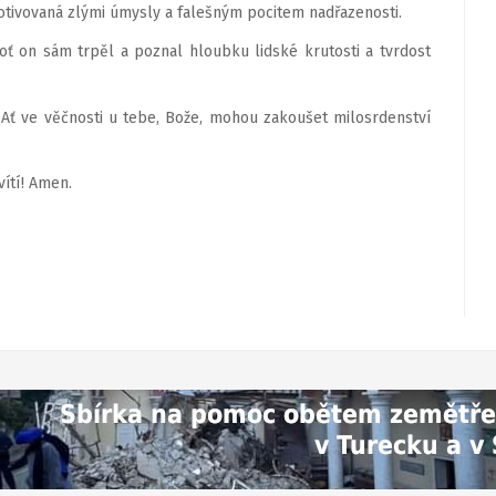
otivovaná zlými úmysly a falešným pocitem nadřazenosti.
neboť on sám trpěl a poznal hloubku lidské krutosti a tvrdost
Ať ve věčnosti u tebe, Bože, mohou zakoušet milosrdenství
vítí! Amen.