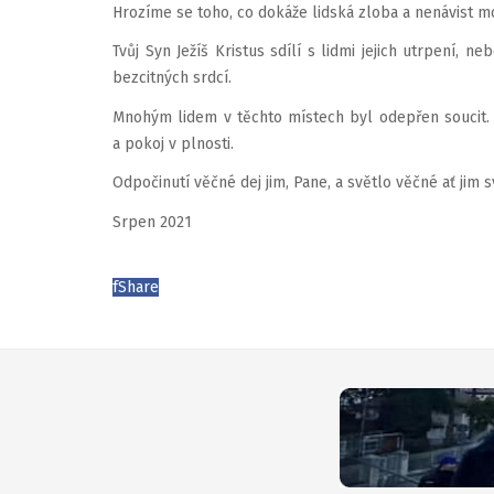
Hrozíme se toho, co dokáže lidská zloba a nenávist m
Tvůj Syn Ježíš Kristus sdílí s lidmi jejich utrpení, 
bezcitných srdcí.
Mnohým lidem v těchto místech byl odepřen soucit. 
a pokoj v plnosti.
Odpočinutí věčné dej jim, Pane, a světlo věčné ať jim s
Srpen 2021
f
Share