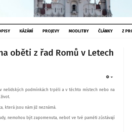
PISY
KÁZÁNÍ
PROJEVY
MODLITBY
ČLÁNKY
Z
PR
a oběti z řad Romů v Letech
EMPTY
e v nelidských podmínkách trpěli a v těchto místech nebo na
život.
ta, která jsou nám již neznámá.
sudy, nemohou být zapomenuta, neboť ve tvé paměti zůstávají