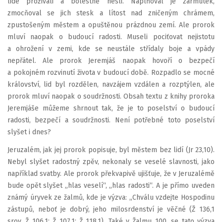
lidé prožívali a bolestně nesli. Naplňoval je zármutek,
zmocňoval se jich stesk a lítost nad zničeným chrámem,
zpustošeným městem a opuštěnou prázdnou zemí. Ale prorok
mluví naopak o budoucí radosti. Museli pociťovat nejistotu
a ohrožení v zemi, kde se neustále střídaly boje a vpády
nepřátel. Ale prorok Jeremjáš naopak hovoří o bezpečí
a pokojném rozvinutí života v budoucí době. Rozpadlo se mocné
království, lid byl rozdělen, navzájem vzdálen a rozptýlen, ale
prorok mluví naopak o soudržnosti. Obsah textu z knihy proroka
Jeremjáše můžeme shrnout tak, že je to poselství o budoucí
radosti, bezpečí a soudržnosti. Není potřebné toto poselství
slyšet i dnes?
Jeruzalém, jak jej prorok popisuje, byl městem bez lidí (Jr 23,10).
Nebyl slyšet radostný zpěv, nekonaly se veselé slavnosti, jako
například svatby. Ale prorok překvapivě ujišťuje, že v Jeruzalémě
bude opět slyšet „hlas veselí“, „hlas radosti“. A je přímo uveden
známý úryvek ze žalmů, kde je výzva: „Chválu vzdejte Hospodinu
zástupů, neboť je dobrý, jeho milosrdenství je věčné (Ž 136,1
srov. Ž 106,1; Ž 107,1; Ž 118,1). Také v Žalmu 100. se tato výzva