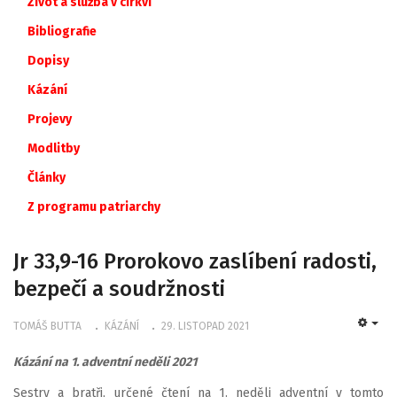
Život a služba v církvi
Bibliografie
Dopisy
Kázání
Projevy
Modlitby
Články
Z
programu
patriarchy
Jr 33,9-16 Prorokovo zaslíbení radosti,
bezpečí a soudržnosti
TOMÁŠ BUTTA
KÁZÁNÍ
29. LISTOPAD 2021
EMP
Kázání na 1. adventní neděli 2021
Sestry a bratři, určené čtení na 1. neděli adventní v tomto