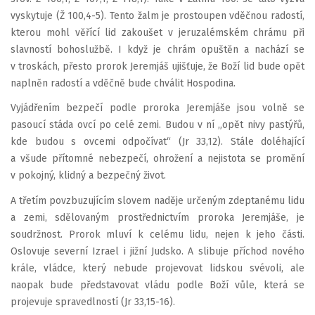
vyskytuje (Ž 100,4-5). Tento žalm je prostoupen vděčnou radostí,
kterou mohl věřící lid zakoušet v jeruzalémském chrámu při
slavností bohoslužbě. I když je chrám opuštěn a nachází se
v troskách, přesto prorok Jeremjáš ujišťuje, že Boží lid bude opět
naplněn radostí a vděčně bude chválit Hospodina.
Vyjádřením bezpečí podle proroka Jeremjáše jsou volně se
pasoucí stáda ovcí po celé zemi. Budou v ní „opět nivy pastýřů,
kde budou s ovcemi odpočívat“ (Jr 33,12). Stále doléhající
a všude přítomné nebezpečí, ohrožení a nejistota se promění
v pokojný, klidný a bezpečný život.
A třetím povzbuzujícím slovem naděje určeným zdeptanému lidu
a zemi, sdělovaným prostřednictvím proroka Jeremjáše, je
soudržnost. Prorok mluví k celému lidu, nejen k jeho části.
Oslovuje severní Izrael i jižní Judsko. A slibuje příchod nového
krále, vládce, který nebude projevovat lidskou svévoli, ale
naopak bude představovat vládu podle Boží vůle, která se
projevuje spravedlností (Jr 33,15-16).