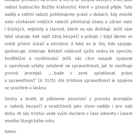
radost budoucího Božího království, které v plnosti přijde. Tuto
naději a vnitřní radost potřebujeme právě v dobách, kdy mnohé
naše očekávání vnějších radostí přehlušují obavy o zdraví naše
i blízkých, nejistoty a starosti, které na nás doléhají. Ježíš nám
také ukazuje, kde najít zdroj bezpečí a pokoje, i když žijeme ve
světě plném úskalí a ohrožení. A také on je tím, kdo spojuje,
sjednocuje, stmeluje. Někteří vládcové spíše vedou ke sporům,
konfliktům a rozdělování. Ježíš nás chce naopak spojovat
a upevňovat vztahy založené na spravedlnosti, jak to zaslibuje
prorok Jeremjaš: „…bude v zemi uplatňovat právo
a spravedlnost“ (Jr 33,15). Ale Kristova spravedlnost je spojena
se soucitem a láskou.
Sestry a bratři, ať přijmeme poselství z proroka Jeremjáše
o radosti, bezpečí a soudržnosti jako slovo naděje i pro naši
dobu. Ať nás Kristus vede svým duchem v čase adventu i časem
nového liturgického roku.
Amen.