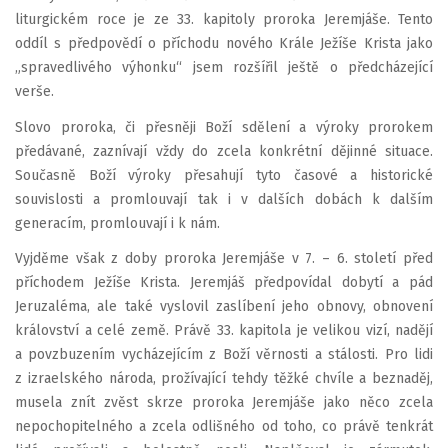
liturgickém roce je ze 33. kapitoly proroka Jeremjáše. Tento
oddíl s předpovědí o příchodu nového Krále Ježíše Krista jako
„spravedlivého výhonku“ jsem rozšířil ještě o předcházející
verše.
Slovo proroka, či přesněji Boží sdělení a výroky prorokem
předávané, zaznívají vždy do zcela konkrétní dějinné situace.
Současně Boží výroky přesahují tyto časové a historické
souvislosti a promlouvají tak i v dalších dobách k dalším
generacím, promlouvají i k nám.
Vyjděme však z doby proroka Jeremjáše v 7. – 6. století před
příchodem Ježíše Krista. Jeremjáš předpovídal dobytí a pád
Jeruzaléma, ale také vyslovil zaslíbení jeho obnovy, obnovení
království a celé země. Právě 33. kapitola je velikou vizí, nadějí
a povzbuzením vycházejícím z Boží věrnosti a stálosti. Pro lidi
z izraelského národa, prožívající tehdy těžké chvíle a beznaděj,
musela znít zvěst skrze proroka Jeremjáše jako něco zcela
nepochopitelného a zcela odlišného od toho, co právě tenkrát