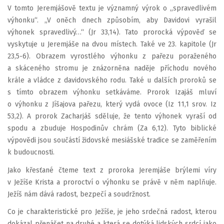
V tomto Jeremjášově textu je významný výrok o „spravedlivém
výhonku“. „V oněch dnech způsobím, aby Davidovi vyrašil
výhonek spravedlivý…“ (Jr 33,14). Tato prorocká výpověď se
vyskytuje u Jeremjáše na dvou místech. Také ve 23. kapitole (Jr
23,5-6). Obrazem vyrostlého výhonku z pařezu poraženého
a skáceného stromu je znázorněna naděje příchodu nového
krále a vládce z davidovského rodu. Také u dalších proroků se
s tímto obrazem výhonku setkáváme. Prorok Izajáš mluví
o výhonku z Jíšajova pařezu, který vydá ovoce (Iz 11,1 srov. Iz
53,2). A prorok Zacharjáš sděluje, že tento výhonek vyraší od
spodu a zbuduje Hospodinův chrám (Za 6,12). Tyto biblické
výpovědi jsou součástí židovské mesiášské tradice se zaměřením
k budoucnosti.
Jako křesťané čteme text z proroka Jeremjáše brýlemi víry
v Ježíše Krista a proroctví o výhonku se právě v něm naplňuje.
Ježíš nám dává radost, bezpečí a soudržnost.
Co je charakteristické pro Ježíše, je jeho srdečná radost, kterou
dokázal přenášet na druhé a která se dotýká lidských srdcí jako