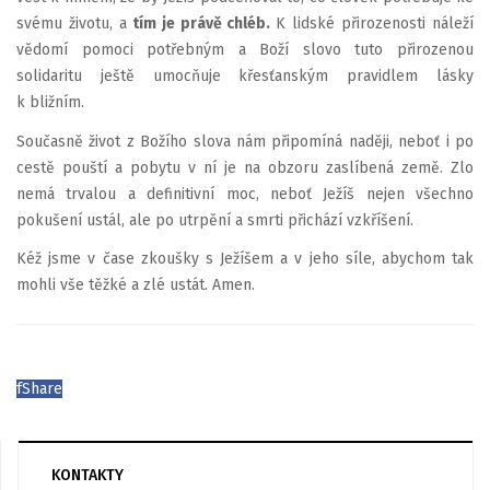
svému životu, a
tím je právě chléb.
K lidské přirozenosti náleží
vědomí pomoci potřebným a Boží slovo tuto přirozenou
solidaritu ještě umocňuje křesťanským pravidlem lásky
k bližním.
Současně život z Božího slova nám připomíná naději, neboť i po
cestě pouští a pobytu v ní je na obzoru zaslíbená země. Zlo
nemá trvalou a definitivní moc, neboť Ježíš nejen všechno
pokušení ustál, ale po utrpění a smrti přichází vzkříšení.
Kéž jsme v čase zkoušky s Ježíšem a v jeho síle, abychom tak
mohli vše těžké a zlé ustát. Amen.
f
Share
KONTAKTY