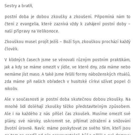
Sestry a bratři,
postní doba je dobou zkoušky a zkoušení. Připomíná nám to
čtení z evangelia, které zaznívá vždy k zahájení postní doby –
naší přípravy na Velikonoce.
Zkouškou musel projít Ježíš – Boží Syn, zkouškou prochází každý
člověk.
V klidných časech jsme se věnovali různým postním praktikám,
jak a kdy se máme omezit v jídle, ve které dny, zda máme nebo
nemáme jíst maso. A také jsme řešili formy náboženských rituálů,
zda máme při našich obřadech v husitské církvi užívat popel či
nikoliv.
Ale v současnosti je postní doba skutečnou dobou zkoušky. Na
mnohé lidi doléhají zkoušky těžko představitelným způsobem.
Ale i na každého z nás přišel čas zkoušek. Musíme omezit své
plány, své nároky, uskromnit se, přijímat zdražení a snižování
životní úrovně. Navíc máme poskytovat ze svého těm, kteří jsou