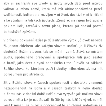
aby si zachránili své životy a životy svých dětí před ničivou
válkou. A místo země, která má být obhospodařována prací,
vzdělaností, kulturou a rozvíjen v ní život, dochází v ní k ničení
a ke ztrátám na lidských životech. „Země ač má rájem být, spíš je
peklem lidí“, zaznívá v textu písně, kterou při dnešní postní
bohoslužbě zpíváme.
V příběhu pokušení Ježíše je důležitý jeho výrok: „Člověk nebude
živ jenom chlebem, ale každým slovem Božím“. Je-li člověk živ
skutečně Božím slovem, tak se mění i země. Stává se místem
života, společného přebývání a spolupráce lidí jako sester
a bratří, jako dcer a synů nebeského Otce. Člověk na základě
Božího slova, ke kterému patří i skutky milosrdenství, má mít
porozumění pro strádající.
Žít z Božího slova v časech spokojenosti a dostatku znamená
nezapomenout na Boha a v časech těžkých v něho doufat.
K čemu nás v dnešní době Boží slovo vyzývá? Jak Božímu slovu
porozumět a jak je naplňovat? Určitě by nás Ježíšův výrok neměl
vést k mínění, že by Ježíš podceňoval to, co člověk potřebuje ke