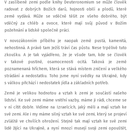
V zaslíbené zemi podle knihy Deuteronomium se může člověk
radovat z dobrých Božích darů, hojnosti obilí a plodů, které
země vydává. Může se vděčně těšit ze všeho dobrého, být
vděčný za chléb a ovoce, které mají svůj původ v Božím
požehnání a lidské společné práci.
V novozákonním příběhu je naopak země pustá, kamenitá,
nehostinná. A právě tam Ježíš tráví čas půstu. Nese trpělivě tuto
zkoušku. A je tak vyjádřeno, že je všude tam, kde se člověk
v takové pustině, osamocenosti ocitá. Taková je země
poznamenaná hříchem, která se stává místem zničení a velkého
strádání a nedostatku. Toho jsme nyní svědky na Ukrajině, kdy
s válkou přichází i nedostatek jídla a základních potřeb.
Země je velikou hodnotou a vztah k zemi je součástí našeho
lidství. Ke své zemi máme vnitřní vazby, máme ji rádi, chceme se
v ní cítit dobře. Vidíme na Izraelcích, jaký měli a mají vztah ke
své zemi. Ale i my máme silný vztah ke své zemi, který se projeví
zvláště ve chvílích ohrožení. Stejně tak mají vztah ke své zemi
lidé žijící na Ukrajině, a nyní mnozí musejí svoji zemi opouštět,