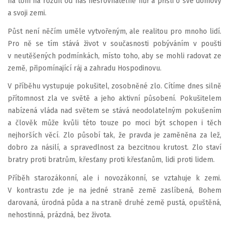
na tom na rozdíl od nás nesrovnatelně hůř a přišli o své domovy
a svoji zemi.
Půst není něčím uměle vytvořeným, ale realitou pro mnoho lidí.
Pro ně se tím stává život v současnosti pobýváním v poušti
v neutěšených podmínkách, místo toho, aby se mohli radovat ze
země, připomínající ráj a zahradu Hospodinovu.
V příběhu vystupuje pokušitel, zosobněné zlo. Cítíme dnes silně
přítomnost zla ve světě a jeho aktivní působení. Pokušitelem
nabízená vláda nad světem se stává neodolatelným pokušením
a člověk může kvůli této touze po moci být schopen i těch
nejhorších věcí. Zlo působí tak, že pravda je zaměněna za lež,
dobro za násilí, a spravedlnost za bezcitnou krutost. Zlo staví
bratry proti bratrům, křesťany proti křesťanům, lidi proti lidem.
Příběh starozákonní, ale i novozákonní, se vztahuje k zemi.
V kontrastu zde je na jedné straně země zaslíbená, Bohem
darovaná, úrodná půda a na straně druhé země pustá, opuštěná,
nehostinná, prázdná, bez života.