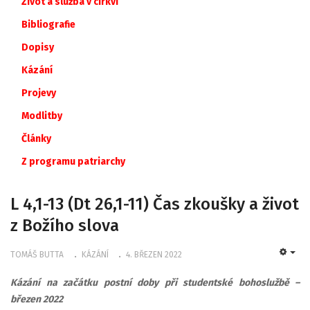
Život a služba v církvi
Bibliografie
Dopisy
Kázání
Projevy
Modlitby
Články
Z
programu
patriarchy
L 4,1-13 (Dt 26,1-11) Čas zkoušky a život
z Božího slova
TOMÁŠ BUTTA
KÁZÁNÍ
4. BŘEZEN 2022
EMP
Kázání na začátku postní doby při studentské bohoslužbě –
březen 2022