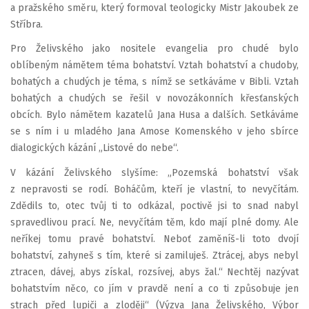
a pražského směru, který formoval teologicky Mistr Jakoubek ze
Stříbra.
Pro Želivského jako nositele evangelia pro chudé bylo
oblíbeným námětem téma bohatství. Vztah bohatství a chudoby,
bohatých a chudých je téma, s nímž se setkáváme v Bibli. Vztah
bohatých a chudých se řešil v novozákonních křesťanských
obcích. Bylo námětem kazatelů Jana Husa a dalších. Setkáváme
se s ním i u mladého Jana Amose Komenského v jeho sbírce
dialogických kázání „Listové do nebe“.
V kázání Želivského slyšíme: „Pozemská bohatství však
z nepravosti se rodí. Boháčům, kteří je vlastní, to nevyčítám.
Zdědils to, otec tvůj ti to odkázal, poctivě jsi to snad nabyl
spravedlivou prací. Ne, nevyčítám těm, kdo mají plné domy. Ale
neříkej tomu pravé bohatství. Neboť zaměníš-li toto dvojí
bohatství, zahyneš s tím, které si zamiluješ. Ztrácej, abys nebyl
ztracen, dávej, abys získal, rozsívej, abys žal.“ Nechtěj nazývat
bohatstvím něco, co jím v pravdě není a co ti způsobuje jen
strach před lupiči a zloději“ (Výzva Jana Želivského, Výbor