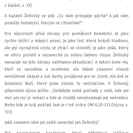
z kázání, s. 13)
A kazatel Želivský se ptá: „Co nám prospěje pýcha? A jak nám
pomůže bohatství, kterým se chlubíme?“
Pro názornost užívá obrazy pro pomíjivost bohatství. Je jako
rychle běžící a míjející posel. Je jako loď, která brázdí hladinou,
ale její vyznačená cesta se ztrácí ve vlnobití. Je jako pták, který
ve větru proletí a nezanechá za sebou žádnou stopu. Želivský
navazuje na tyto obrazy naléhavou aktualizací. A takoví jsme my,
kteří se narodíme a zemřeme, ale žádné znamení ctnosti
nemůžeme ukázat a své životy prožijeme jen ve zlosti. Ale jiné je
bohatství Boží, které jsme získali, to neztrácíme. A Želivský
připomíná výzvu Ježíše: „Skládejte sobě poklady v nebi, kde ani
mol ani rez je nekazí a kde je zloději nevykopávají ani nekradou.
Nebo kde je tvůj poklad, tam je i tvé srdce (Mt 6,20-21) (Výzva, s.
131)
Jaké znamení nám po sobě zanechal Jan Želivský?