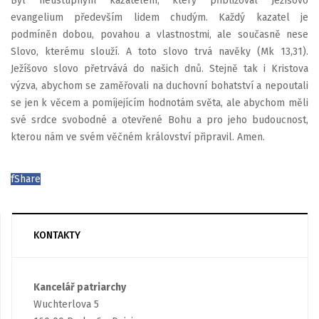
Byl neústupným kazatelem, který přibližoval Ježíšovo
evangelium především lidem chudým. Každý kazatel je
podmíněn dobou, povahou a vlastnostmi, ale současně nese
Slovo, kterému slouží. A toto slovo trvá navěky (Mk 13,31).
Ježíšovo slovo přetrvává do našich dnů. Stejně tak i Kristova
výzva, abychom se zaměřovali na duchovní bohatství a nepoutali
se jen k věcem a pomíjejícím hodnotám světa, ale abychom měli
své srdce svobodné a otevřené Bohu a pro jeho budoucnost,
kterou nám ve svém věčném království připravil. Amen.
f
Share
KONTAKTY
Kancelář patriarchy
Wuchterlova 5