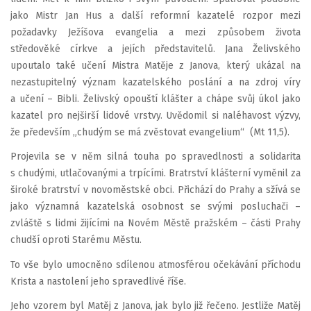
jako Mistr Jan Hus a další reformní kazatelé rozpor mezi
požadavky Ježíšova evangelia a mezi způsobem života
středověké církve a jejích představitelů. Jana Želivského
upoutalo také učení Mistra Matěje z Janova, který ukázal na
nezastupitelný význam kazatelského poslání a na zdroj víry
a učení – Bibli. Želivský opouští klášter a chápe svůj úkol jako
kazatel pro nejširší lidové vrstvy. Uvědomil si naléhavost výzvy,
že především „chudým se má zvěstovat evangelium“ (Mt 11,5).
Projevila se v něm silná touha po spravedlnosti a solidarita
s chudými, utlačovanými a trpícími. Bratrství klášterní vyměnil za
široké bratrství v novoměstské obci. Přichází do Prahy a sžívá se
jako významná kazatelská osobnost se svými posluchači –
zvláště s lidmi žijícími na Novém Městě pražském – části Prahy
chudší oproti Starému Městu.
To vše bylo umocněno sdílenou atmosférou očekávání příchodu
Krista a nastolení jeho spravedlivé říše.
Jeho vzorem byl Matěj z Janova, jak bylo již řečeno. Jestliže Matěj