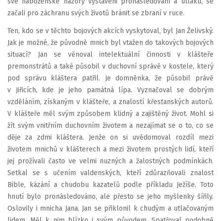
své náboženské názory vystaveni pronásledování a útlaku, se
začali pro záchranu svých životů bránit se zbraní v ruce.
Ten, kdo se v těchto bojových akcích vyskytoval, byl Jan Želivský.
Jak je možné, že původně mnich byl vtažen do takových bojových
situací? Jan se věnoval intelektuální činnosti v klášteře
premonstrátů a také působil v duchovní správě v kostele, který
pod správu kláštera patřil. Je domněnka, že působil právě
v Jiřicích, kde je jeho památná lípa. Vyznačoval se dobrým
vzděláním, získaným v klášteře, a znalostí křesťanských autorů.
V klášteře měl svým způsobem klidný a zajištěný život. Mohl si
žít svým vnitřním duchovním životem a nezajímat se o to, co se
děje za zdmi kláštera. Jenže on si uvědomoval rozdíl mezi
životem mnichů v klášterech a mezi životem prostých lidí, kteří
jej prožívali často ve velmi nuzných a žalostných podmínkách.
Setkal se s učením valdenských, kteří zdůrazňovali znalost
Bible, kázání a chudobu kazatelů podle příkladu Ježíše. Toto
hnutí bylo pronásledováno, ale přesto se jeho myšlenky šířily.
Oslovily i mnicha Jana. Jan se přiklonil k chudým a utlačovaným
lidem. Měl k nim blízko i svým původem. Spatřoval podobně