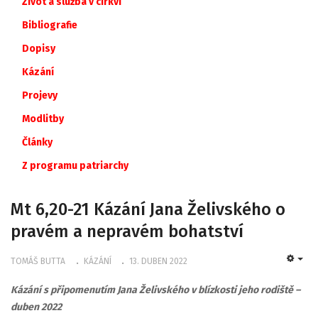
Život a služba v církvi
Bibliografie
Dopisy
Kázání
Projevy
Modlitby
Články
Z
programu
patriarchy
Mt 6,20-21 Kázání Jana Želivského o
pravém a nepravém bohatství
TOMÁŠ BUTTA
KÁZÁNÍ
13. DUBEN 2022
EMP
Kázání s připomenutím Jana Želivského v blízkosti jeho rodiště –
duben 2022