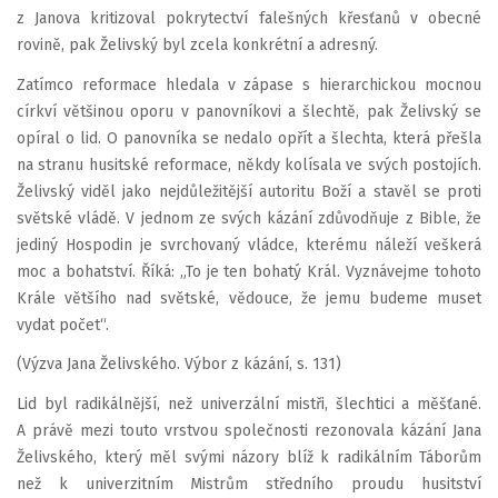
z Janova kritizoval pokrytectví falešných křesťanů v obecné
rovině, pak Želivský byl zcela konkrétní a adresný.
Zatímco reformace hledala v zápase s hierarchickou mocnou
církví většinou oporu v panovníkovi a šlechtě, pak Želivský se
opíral o lid. O panovníka se nedalo opřít a šlechta, která přešla
na stranu husitské reformace, někdy kolísala ve svých postojích.
Želivský viděl jako nejdůležitější autoritu Boží a stavěl se proti
světské vládě. V jednom ze svých kázání zdůvodňuje z Bible, že
jediný Hospodin je svrchovaný vládce, kterému náleží veškerá
moc a bohatství. Říká: „To je ten bohatý Král. Vyznávejme tohoto
Krále většího nad světské, vědouce, že jemu budeme muset
vydat počet“.
(Výzva Jana Želivského. Výbor z kázání, s. 131)
Lid byl radikálnější, než univerzální mistři, šlechtici a měšťané.
A právě mezi touto vrstvou společnosti rezonovala kázání Jana
Želivského, který měl svými názory blíž k radikálním Táborům
než k univerzitním Mistrům středního proudu husitství