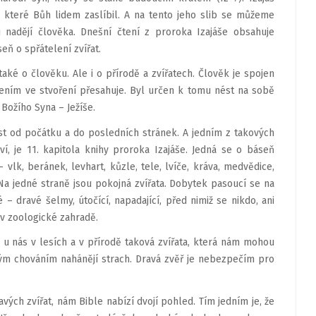
í, které Bůh lidem zaslíbil. A na tento jeho slib se můžeme
ou nadějí člověka. Dnešní čtení z proroka Izajáše obsahuje
ň o spřátelení zvířat.
aké o člověku. Ale i o přírodě a zvířatech. Člověk je spojen
rčením ve stvoření přesahuje. Byl určen k tomu nést na sobě
Božího Syna – Ježíše.
íst od počátku a do posledních stránek. A jedním z takových
í, je 11. kapitola knihy proroka Izajáše. Jedná se o báseň
– vlk, beránek, levhart, kůzle, tele, lvíče, kráva, medvědice,
. Na jedné straně jsou pokojná zvířata. Dobytek pasoucí se na
é – dravé šelmy, útočící, napadající, před nimiž se nikdo, ani
 v zoologické zahradě.
i u nás v lesích a v přírodě taková zvířata, která nám mohou
ným chováním nahánějí strach. Dravá zvěř je nebezpečím pro
ých zvířat, nám Bible nabízí dvojí pohled. Tím jedním je, že