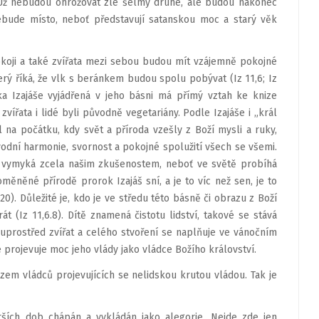
Už nebudou ohrožovat zlé šelmy druhé, ale budou nakonec
bude místo, neboť představují satanskou moc a starý věk
pokoji a také zvířata mezi sebou budou mít vzájemně pokojné
terý říká, že vlk s beránkem budou spolu pobývat (Iz 11,6; Iz
ka Izajáše vyjádřená v jeho básni má přímý vztah ke knize
 zvířata i lidé byli původně vegetariány. Podle Izajáše i „král
yl na počátku, kdy svět a příroda vzešly z Boží mysli a ruky,
dní harmonie, svornost a pokojné spolužití všech se všemi.
se vymyká zcela našim zkušenostem, neboť ve světě probíhá
roměněné přírodě prorok Izajáš sní, a je to víc než sen, je to
20). Důležité je, kdo je ve středu této básně či obrazu z Boží
át (Iz 11,6.8). Dítě znamená čistotu lidství, takové se stává
 uprostřed zvířat a celého stvoření se naplňuje ve vánočním
 se projevuje moc jeho vlády jako vládce Božího království.
zem vládců projevujících se nelidskou krutou vládou. Tak je
arších dob chápán a vykládán jako alegorie. Nejde zde jen