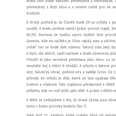
dravá zvěř bude nakonec přemožena a odstraněna. 
přemoženy s Boží silou a v novém světě pro ně ne
krutosti.
A druhý pohled je, že člověk bude žít se zvířaty v 
soužití. A tento pohled nabízí právě prorok Izajáš, k
65,25). Doslova, že budou spolu bydlet. Vize proro
Genesis, kde na začátku je líčen rajský stav a všichni,
zvířat“ lev se bude živit slámou. Takový stav, jaký b
a bylo vše dobré, opět nastane a bude obnovena půvo
Působí to jako nereálná představa, jako něco, co 
neustále boj a vítězí ti silnější. A přesto o takové p
vize, básnický obraz, pohled víry a naděje (srov. Oz 2,
přírody. Ve středu je dítě, které se tam opakuje třikr
králem a vládcem. Tato Izajášova předpověď o dítěti
příběhu, kdy se rodí Ježíš, jako dítě. A právě v dítěti
V Bibli se setkáváme s tím, že dravé šelmy jsou obra
tomu v knize proroka Daniele (Da 7).
Také text 11. kapitoly knihy Izajáše bývá od nejst