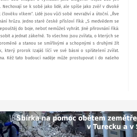
ti. Nechovají se k sobě jako lidé, ale spíše jako zvěř v divoké
k člověku vlkem“. Lidé jsou vůči sobě nevraživí a útoční. „Řve
ání hrůzu. Jedno staré české přísloví říká: „S medvědem se
pouštěj do boje, neboť nemůžeš vyhrát. Jiné přirovnání říká:
obit a jednat zákeřně. To všechno jsou zvířata, o kterých se
h proměně a stanou se smířlivými a schopnými s druhými žít
 který prorok Izajáš líčí ve své básni o spřátelení zvířat.
na. Kéž tato budoucí naděje může prostupovat i do našeho