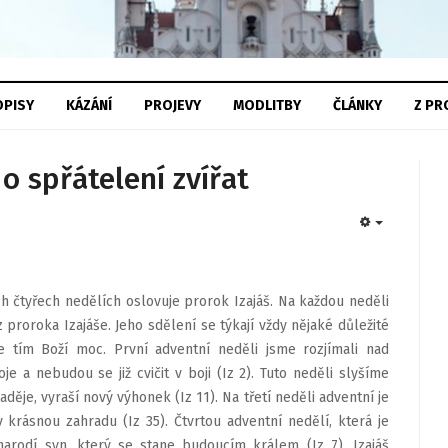
PISY
KÁZÁNÍ
PROJEVY
MODLITBY
ČLÁNKY
Z
PR
 o spřátelení zvířat
EMPTY
h čtyřech nedělích oslovuje prorok Izajáš. Na každou neděli
proroka Izajáše. Jeho sdělení se týkají vždy nějaké důležité
e tím Boží moc. První adventní neděli jsme rozjímali nad
je a nebudou se již cvičit v boji (Iz 2). Tuto neděli slyšíme
 naděje, vyraší nový výhonek (Iz 11). Na třetí neděli adventní je
 krásnou zahradu (Iz 35). Čtvrtou adventní nedělí, která je
arodí syn, který se stane budoucím králem (Iz 7). Izajáš