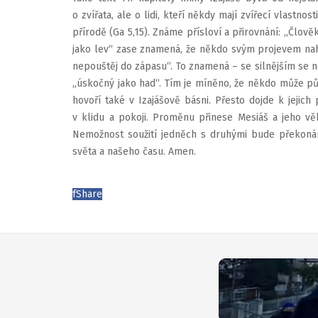
o zvířata, ale o lidi, kteří někdy mají zvířecí vlastnos
přírodě (Ga 5,15). Známe přísloví a přirovnání: „Člově
jako lev“ zase znamená, že někdo svým projevem nah
nepouštěj do zápasu“. To znamená – se silnějším se ne
„úskočný jako had“. Tím je míněno, že někdo může půs
hovoří také v Izajášově básni. Přesto dojde k jejic
v klidu a pokoji. Proměnu přinese Mesiáš a jeho věk,
Nemožnost soužití jedněch s druhými bude překoná
světa a našeho času. Amen.
f
Share