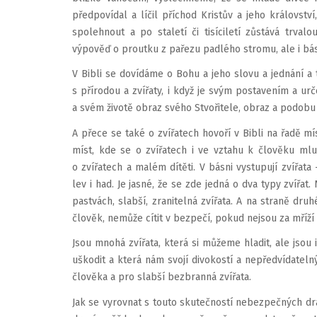
předpovídal a líčil příchod Kristův a jeho královstv
spolehnout a po staletí či tisíciletí zůstává trval
výpověď o proutku z pařezu padlého stromu, ale i báse
V Bibli se dovídáme o Bohu a jeho slovu a jednání a t
s přírodou a zvířaty, i když je svým postavením a u
a svém životě obraz svého Stvořitele, obraz a podobu 
A přece se také o zvířatech hovoří v Bibli na řadě m
míst, kde se o zvířatech i ve vztahu k člověku mluv
o zvířatech a malém dítěti. V básni vystupují zvířata 
lev i had. Je jasné, že se zde jedná o dva typy zvířat
pastvách, slabší, zranitelná zvířata. A na straně druh
člověk, nemůže cítit v bezpečí, pokud nejsou za mříží
Jsou mnohá zvířata, která si můžeme hladit, ale jsou 
uškodit a která nám svojí divokostí a nepředvídatel
člověka a pro slabší bezbranná zvířata.
Jak se vyrovnat s touto skutečností nebezpečných drav