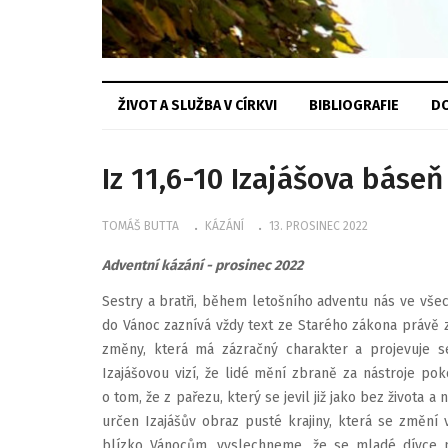
ŽIVOT A SLUŽBA V CÍRKVI
BIBLIOGRAFIE
DO
Iz 11,6-10 Izajášova báseň
TOMÁŠ BUTTA
KÁZÁNÍ
13. PROSINEC 2022
Adventní kázání - prosinec 2022
Sestry a bratři, během letošního adventu nás ve všec
do Vánoc zaznívá vždy text ze Starého zákona právě z 
změny, která má zázračný charakter a projevuje s
Izajášovou vizí, že lidé mění zbraně za nástroje poko
o tom, že z pařezu, který se jevil již jako bez života a
určen Izajášův obraz pusté krajiny, která se změní v
blízko Vánocům, vyslechneme, že se mladé dívce n