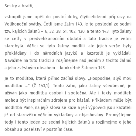
Sestry a bratři,
vstoupili jsme opět do postní doby, čtyřicetidenní přípravy na
Velikonoční svátky. Četli jsme Žalm 143. Je to poslední ze sedmi
tzv. kajících žalmů – 6, 32, 38, 51, 102, 130, a tento 143. Tyto žalmy
se četly v předvelikonočním období a tato tradice je velmi
starobylá. Věřící se tyto žalmy modlili, ale jejich verše byly
překládány i do národních jazyků a kazatelé je vykládali.
Navažme na tuto tradici a rozjímejme nad jedním z těchto žalmů
a jeho zvěstným obsahem – konkrétně Žalmem 143.
Je to modlitba, která přímo začíná slovy: „Hospodine, slyš mou
modlitbu …“ (Ž 143,1). Tento žalm, jako žalmy všeobecně, je
užíván jako modlitba osobní i společná. Ale i texty modliteb
mohou být inspiračním zdrojem pro kázání. Příkladem může být
modlitba Páně, na jejíž slova se káže a její výpovědi jsou kazateli
již od starověku věřícím vykládány a objasňovány. Promýšlejme
tedy i tento jeden ze sedmi kajících žalmů a rozjímejme o jeho
obsahu a poselství v postním čase.