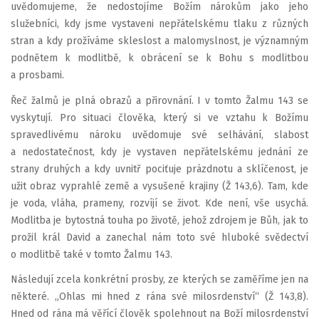
uvědomujeme, že nedostojíme Božím nárokům jako jeho
služebníci, kdy jsme vystaveni nepřátelskému tlaku z různých
stran a kdy prožíváme skleslost a malomyslnost, je významným
podnětem k modlitbě, k obrácení se k Bohu s modlitbou
a prosbami.
Řeč žalmů je plná obrazů a přirovnání. I v tomto Žalmu 143 se
vyskytují. Pro situaci člověka, který si ve vztahu k Božímu
spravedlivému nároku uvědomuje své selhávání, slabost
a nedostatečnost, kdy je vystaven nepřátelskému jednání ze
strany druhých a kdy uvnitř pociťuje prázdnotu a sklíčenost, je
užit obraz vyprahlé země a vysušené krajiny (Ž 143,6). Tam, kde
je voda, vláha, prameny, rozvíjí se život. Kde není, vše usychá.
Modlitba je bytostná touha po životě, jehož zdrojem je Bůh, jak to
prožil král David a zanechal nám toto své hluboké svědectví
o modlitbě také v tomto Žalmu 143.
Následují zcela konkrétní prosby, ze kterých se zaměříme jen na
některé. „Ohlas mi hned z rána své milosrdenství“ (Ž 143,8).
Hned od rána má věřící člověk spolehnout na Boží milosrdenství