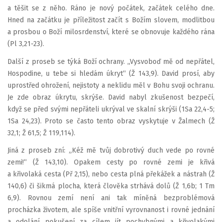
a těšit se z něho. Ráno je nový počátek, začátek celého dne.
Hned na začátku je příležitost začít s Božím slovem, modlitbou
a prosbou o Boží milosrdenství, které se obnovuje každého rána
(Pl 3,21-23).
Další z proseb se týká Boží ochrany. „Vysvoboď mě od nepřátel,
Hospodine, u tebe si hledám úkryt“ (Ž 143,9). David prosí, aby
uprostřed ohrožení, nejistoty a neklidu měl v Bohu svoji ochranu.
Je zde obraz úkrytu, skrýše. David nabyl zkušenost bezpečí,
když se před svými nepřáteli ukrýval ve skalní skrýši (1Sa 22,4-5;
1Sa 24,23). Proto se často tento obraz vyskytuje v Žalmech (Ž
32,1; Ž 61,5; Ž 119,114).
Jiná z proseb zní: „Kéž mě tvůj dobrotivý duch vede po rovné
zemi!“ (Ž 143,10). Opakem cesty po rovné zemi je křivá
a křivolaká cesta (Př 2,15), nebo cesta plná překážek a nástrah (Ž
140,6) či šikmá plocha, která člověka strhává dolů (Ž 1,6b; 1 Tm
6,9). Rovnou zemí není ani tak míněná bezproblémová
procházka životem, ale spíše vnitřní vyrovnanost i rovné jednání
a odolání pokušení za cílem jít pochybnými a křivolakými