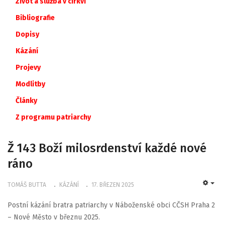
Život a služba v církvi
Bibliografie
Dopisy
Kázání
Projevy
Modlitby
Články
Z
programu
patriarchy
Ž 143 Boží milosrdenství každé nové
ráno
TOMÁŠ BUTTA
KÁZÁNÍ
17. BŘEZEN 2025
EMP
Postní kázání bratra patriarchy v Náboženské obci CČSH Praha 2
– Nové Město v březnu 2025.