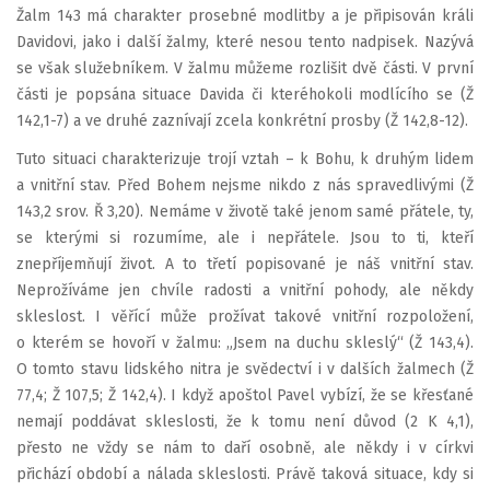
Žalm 143 má charakter prosebné modlitby a je připisován králi
Davidovi, jako i další žalmy, které nesou tento nadpisek. Nazývá
se však služebníkem. V žalmu můžeme rozlišit dvě části. V první
části je popsána situace Davida či kteréhokoli modlícího se (Ž
142,1-7) a ve druhé zaznívají zcela konkrétní prosby (Ž 142,8-12).
Tuto situaci charakterizuje trojí vztah – k Bohu, k druhým lidem
a vnitřní stav. Před Bohem nejsme nikdo z nás spravedlivými (Ž
143,2 srov. Ř 3,20). Nemáme v životě také jenom samé přátele, ty,
se kterými si rozumíme, ale i nepřátele. Jsou to ti, kteří
znepříjemňují život. A to třetí popisované je náš vnitřní stav.
Neprožíváme jen chvíle radosti a vnitřní pohody, ale někdy
skleslost. I věřící může prožívat takové vnitřní rozpoložení,
o kterém se hovoří v žalmu: „Jsem na duchu skleslý“ (Ž 143,4).
O tomto stavu lidského nitra je svědectví i v dalších žalmech (Ž
77,4; Ž 107,5; Ž 142,4). I když apoštol Pavel vybízí, že se křesťané
nemají poddávat skleslosti, že k tomu není důvod (2 K 4,1),
přesto ne vždy se nám to daří osobně, ale někdy i v církvi
přichází období a nálada skleslosti. Právě taková situace, kdy si