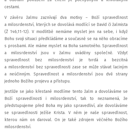
cestami.
V závěru žalmu zaznívají dva motivy – Boží spravedlnost
a milosrdenství, kterých se dovolává modlící se David či žalmista
(Ž 146,11-12). V modlitbě nemáme myslet jen na sebe, i když
Bohu svoji situaci předkládáme a současně se na něho obracíme
s prosbami. Ale máme myslet na Boha samotného. Spravedlnost
a milosrdenství jsou v žalmu uváděny společně. Vždyť
spravedlnost bez milosrdenství je tvrdá a bezcitná
a milosrdenství bez spravedlnosti zase se může stávat laciným
a neúčinným. Spravedlnost a milosrdenství jsou dvě strany
jednoho Božího projevu a přístupu.
Jestliže se jako křesťané modlíme tento žalm a dovoláváme se
Boží spravedlnosti i milosrdenství, tak to neznamená, že
předstupujeme před Boha my jako spravedliví, ale dovoláváme
se spravedlnosti Ježíše Krista. V něm je naše spravedlnost,
kterou nám on daroval. On je také zdrojem věčného Božího
milosrdenství.