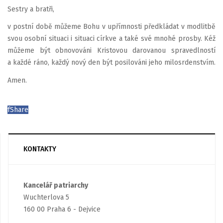
Sestry a bratři,
v postní době můžeme Bohu v upřímnosti předkládat v modlitbě
svou osobní situaci i situaci církve a také své mnohé prosby. Kéž
můžeme být obnovováni Kristovou darovanou spravedlností
a každé ráno, každý nový den být posilováni jeho milosrdenstvím.
Amen.
f
Share
KONTAKTY
Kancelář patriarchy
Wuchterlova 5
160 00 Praha 6 - Dejvice