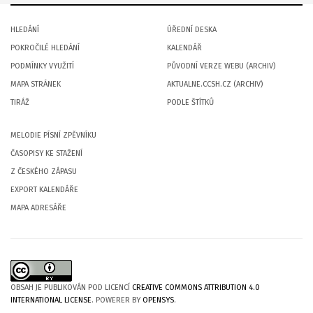
HLEDÁNÍ
ÚŘEDNÍ DESKA
POKROČILÉ HLEDÁNÍ
KALENDÁŘ
PODMÍNKY VYUŽITÍ
PŮVODNÍ VERZE WEBU (ARCHIV)
MAPA STRÁNEK
AKTUALNE.CCSH.CZ (ARCHIV)
TIRÁŽ
PODLE ŠTÍTKŮ
MELODIE PÍSNÍ ZPĚVNÍKU
ČASOPISY KE STAŽENÍ
Z ČESKÉHO ZÁPASU
EXPORT KALENDÁŘE
MAPA ADRESÁŘE
OBSAH JE PUBLIKOVÁN POD LICENCÍ
CREATIVE COMMONS ATTRIBUTION 4.0
INTERNATIONAL LICENSE
. POWERER BY
OPENSYS
.