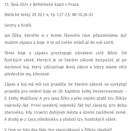
13. října 2024 v Betlémské kapli v Praze.
Biblické texty: Dt 20,1-4; Fp 1,27-2,5; Mt 10,26-33
Sestry a bratři,
Jan Žižka, kterého si v tomto říjnovém čase připomínáme, byl
mužem zápasu a boje. A to od svého mládí až do své smrti.
Téma boje a zápasu prostupuje obsahem celé Bible. Od
fyzických válek, kterých je ve Starém zákoně bezpočet, až po
duchovní boj, který zdůrazňuje Nový zákon a který máme vést
především my, křesťané.
Zápas a boj má mít svá pravidla. Ve Starém zákoně se vyskytují
pravidla pro vedení boje ve 20. kapitole knihy Deuteronomium –
5. knihy Mojžíšovy. A pro Jana Žižku a jeho vojsko platil tzv. Žižkův
vojenský řád. První uvedený vojenský řád byl závazný pro dobu
starověku, kdy Izraelci dobývali města a území zaslíbené země.
A druhý je z času středověku a období tzv. husitských válek.
V čem se tyto dva řády, ten starozákonní a Žižkův shodují?