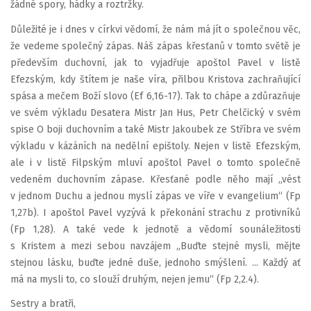
žádné spory, hádky a roztržky.
Důležité je i dnes v církvi vědomí, že nám má jít o společnou věc,
že vedeme společný zápas. Náš zápas křesťanů v tomto světě je
především duchovní, jak to vyjadřuje apoštol Pavel v listě
Efezským, kdy štítem je naše víra, přilbou Kristova zachraňující
spása a mečem Boží slovo (Ef 6,16-17). Tak to chápe a zdůrazňuje
ve svém výkladu Desatera Mistr Jan Hus, Petr Chelčický v svém
spise O boji duchovním a také Mistr Jakoubek ze Stříbra ve svém
výkladu v kázáních na nedělní epištoly. Nejen v listě Efezským,
ale i v listě Filpským mluví apoštol Pavel o tomto společně
vedeném duchovním zápase. Křesťané podle něho mají „vést
v jednom Duchu a jednou myslí zápas ve víře v evangelium“ (Fp
1,27b). I apoštol Pavel vyzývá k překonání strachu z protivníků
(Fp 1,28). A také vede k jednotě a vědomí sounáležitosti
s Kristem a mezi sebou navzájem „Buďte stejné mysli, mějte
stejnou lásku, buďte jedné duše, jednoho smýšlení. ... Každý ať
má na mysli to, co slouží druhým, nejen jemu“ (Fp 2,2.4).
Sestry a bratři,