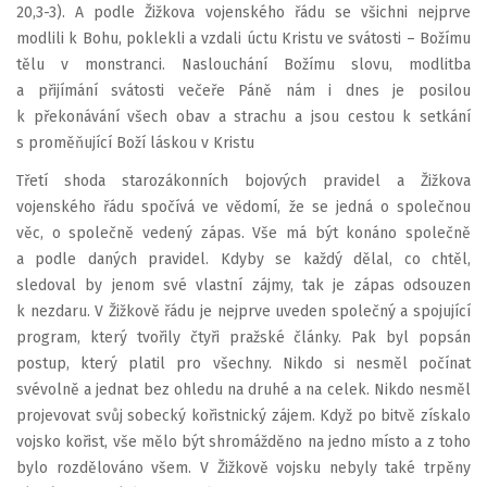
20,3-3). A podle Žižkova vojenského řádu se všichni nejprve
modlili k Bohu, poklekli a vzdali úctu Kristu ve svátosti – Božímu
tělu v monstranci. Naslouchání Božímu slovu, modlitba
a přijímání svátosti večeře Páně nám i dnes je posilou
k překonávání všech obav a strachu a jsou cestou k setkání
s proměňující Boží láskou v Kristu
Třetí shoda starozákonních bojových pravidel a Žižkova
vojenského řádu spočívá ve vědomí, že se jedná o společnou
věc, o společně vedený zápas. Vše má být konáno společně
a podle daných pravidel. Kdyby se každý dělal, co chtěl,
sledoval by jenom své vlastní zájmy, tak je zápas odsouzen
k nezdaru. V Žižkově řádu je nejprve uveden společný a spojující
program, který tvořily čtyři pražské články. Pak byl popsán
postup, který platil pro všechny. Nikdo si nesměl počínat
svévolně a jednat bez ohledu na druhé a na celek. Nikdo nesměl
projevovat svůj sobecký kořistnický zájem. Když po bitvě získalo
vojsko kořist, vše mělo být shromážděno na jedno místo a z toho
bylo rozdělováno všem. V Žižkově vojsku nebyly také trpěny