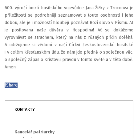
600. výročí úmrtí husitského vojevůdce Jana Žižky z Trocnova je
příležitostí se podrobněji seznamovat s touto osobností i jeho
dobou, ale je i možností hlouběji poznávat Boží slovo v Písmu. Ať
je posilována naše důvěra v Hospodina! Ať se dokážeme
vyrovnávat se strachem, který na nás z různých příčin doléhá.
A udržujeme si vědomí v naší Církvi československé husitské
i v celém křesťanském lidu, že nám jde předně o společnou věc,
o společný zápas o Kristovu pravdu v tomto světě a v této době.
Amen.
f
Share
KONTAKTY
Kancelář patriarchy