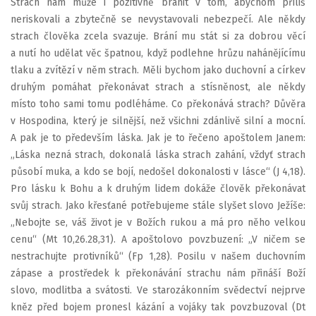
Strach nám může i pozitivně bránit v tom, abychom příliš
neriskovali a zbytečně se nevystavovali nebezpečí. Ale někdy
strach člověka zcela svazuje. Brání mu stát si za dobrou věcí
a nutí ho udělat věc špatnou, když podlehne hrůzu nahánějícímu
tlaku a zvítězí v něm strach. Měli bychom jako duchovní a církev
druhým pomáhat překonávat strach a stísněnost, ale někdy
místo toho sami tomu podléháme. Co překonává strach? Důvěra
v Hospodina, který je silnější, než všichni zdánlivě silní a mocní.
A pak je to především láska. Jak je to řečeno apoštolem Janem:
„Láska nezná strach, dokonalá láska strach zahání, vždyť strach
působí muka, a kdo se bojí, nedošel dokonalosti v lásce“ (J 4,18).
Pro lásku k Bohu a k druhým lidem dokáže člověk překonávat
svůj strach. Jako křesťané potřebujeme stále slyšet slovo Ježíše:
„Nebojte se, váš život je v Božích rukou a má pro něho velkou
cenu“ (Mt 10,26.28,31). A apoštolovo povzbuzení: „V ničem se
nestrachujte protivníků“ (Fp 1,28). Posilu v našem duchovním
zápase a prostředek k překonávání strachu nám přináší Boží
slovo, modlitba a svátosti. Ve starozákonním svědectví nejprve
kněz před bojem pronesl kázání a vojáky tak povzbuzoval (Dt