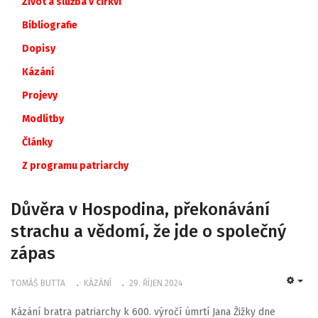
Život a služba v církvi
Bibliografie
Dopisy
Kázání
Projevy
Modlitby
Články
Z
programu
patriarchy
Důvěra v Hospodina, překonávání
strachu a vědomí, že jde o společný
zápas
TOMÁŠ BUTTA
KÁZÁNÍ
29. ŘÍJEN 2024
EMP
Kázání bratra patriarchy k 600. výročí úmrtí Jana Žižky dne