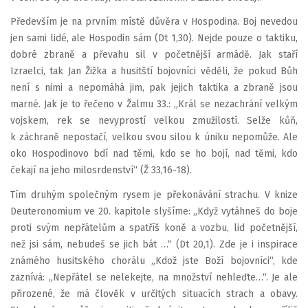
Především je na prvním místě důvěra v Hospodina. Boj nevedou
jen sami lidé, ale Hospodin sám (Dt 1,30). Nejde pouze o taktiku,
dobré zbraně a převahu sil v početnější armádě. Jak staří
Izraelci, tak Jan Žižka a husitští bojovníci věděli, že pokud Bůh
není s nimi a nepomáhá jim, pak jejich taktika a zbraně jsou
marné. Jak je to řečeno v Žalmu 33.: „Král se nezachrání velkým
vojskem, rek se nevyprostí velkou zmužilostí. Selže kůň,
k záchraně nepostačí, velkou svou silou k úniku nepomůže. Ale
oko Hospodinovo bdí nad těmi, kdo se ho bojí, nad těmi, kdo
čekají na jeho milosrdenství“ (Ž 33,16-18).
Tím druhým společným rysem je překonávání strachu. V knize
Deuteronomium ve 20. kapitole slyšíme: „Když vytáhneš do boje
proti svým nepřátelům a spatříš koně a vozbu, lid početnější,
než jsi sám, nebudeš se jich bát …“ (Dt 20,1). Zde je i inspirace
známého husitského chorálu „Kdož jste Boží bojovníci“, kde
zaznívá: „Nepřátel se nelekejte, na množství nehleďte…“. Je ale
přirozené, že má člověk v určitých situacích strach a obavy.