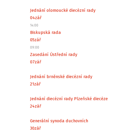
Jednání olomoucké diecézní rady
04
zář
14:00
Biskupská rada
05
zář
09:00
Zasedání Ústřední rady
07
zář
Jednání brněnské diecézní rady
21
zář
Jednání diecézní rady Plzeňské diecéze
24
zář
Generální synoda duchovních
30
zář