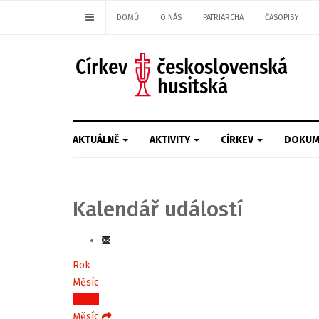
DOMŮ
O NÁS
PATRIARCHA
ČASOPISY
AKTUÁLNĚ
AKTIVITY
CÍRKEV
DOKUM
Kalendář událostí
Rok
Měsíc
Týden
Měsíc