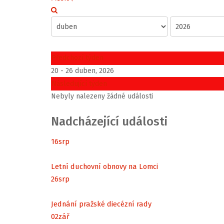
Předchozí týden
20 - 26 duben, 2026
Následující týden
Nebyly nalezeny žádné události
Nadcházející události
16
srp
Letní duchovní obnovy na Lomci
26
srp
Jednání pražské diecézní rady
02
zář