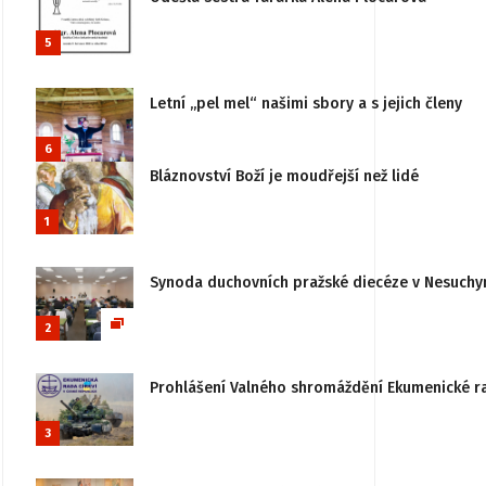
5
Letní „pel mel“ našimi sbory a s jejich členy
6
Bláznovství Boží je moudřejší než lidé
1
Synoda duchovních pražské diecéze v Nesuchy
2
Prohlášení Valného shromáždění Ekumenické rady
3