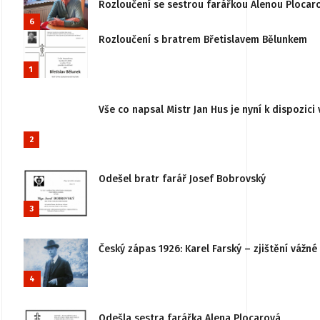
Rozloučení se sestrou farářkou Alenou Plocar
6
Rozloučení s bratrem Břetislavem Bělunkem
1
Vše co napsal Mistr Jan Hus je nyní k dispozici 
2
Odešel bratr farář Josef Bobrovský
3
Český zápas 1926: Karel Farský – zjištění vážn
4
Odešla sestra farářka Alena Plocarová