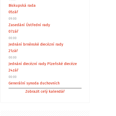
Biskupská rada
05
zář
09:00
Zasedání Ústřední rady
07
zář
00:00
Jednání brněnské diecézní rady
21
zář
00:00
Jednání diecézní rady Plzeňské diecéze
24
zář
00:00
Generální synoda duchovních
Zobrazit celý kalendář