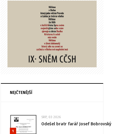
NEJČTENĚJŠÍ
SRP, 03 2026
Odešel bratr farář Josef Bobrovský
1