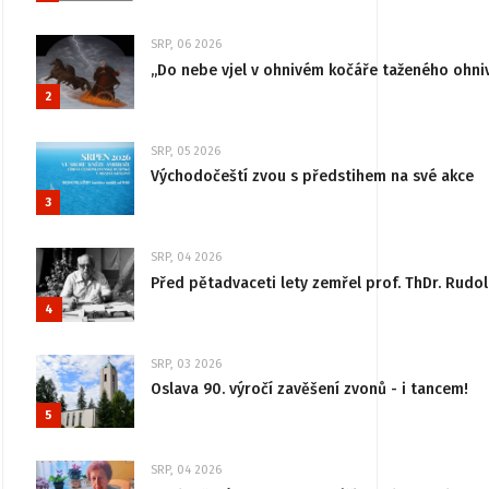
SRP, 06 2026
„Do nebe vjel v ohnivém kočáře taženého ohni
2
SRP, 05 2026
Východočeští zvou s předstihem na své akce
3
SRP, 04 2026
Před pětadvaceti lety zemřel prof. ThDr. Rudo
4
SRP, 03 2026
Oslava 90. výročí zavěšení zvonů - i tancem!
5
SRP, 04 2026