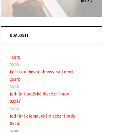
Mt 7,7
UDÁLOSTI
16
srp
00:00
Letní duchovní obnovy na Lomci
26
srp
00:00
Jednání pražské diecézní rady
02
zář
00:00
Jednání olomoucké diecézní rady
04
zář
14:00