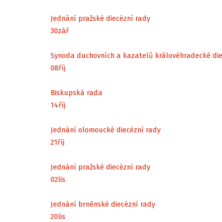
Jednání pražské diecézní rady
30
zář
Synoda duchovních a kazatelů královéhradecké di
08
říj
Biskupská rada
14
říj
Jednání olomoucké diecézní rady
21
říj
Jednání pražské diecézní rady
02
lis
Jednání brněnské diecézní rady
20
lis