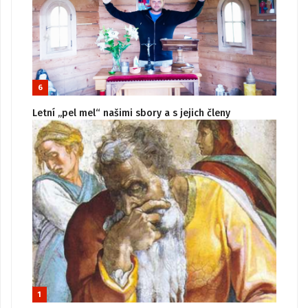
6
Letní „pel mel“ našimi sbory a s jejich členy
1