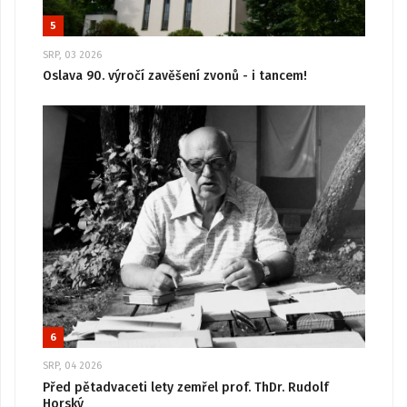
5
SRP, 03 2026
Oslava 90. výročí zavěšení zvonů - i tancem!
6
SRP, 04 2026
Před pětadvaceti lety zemřel prof. ThDr. Rudolf
Horský