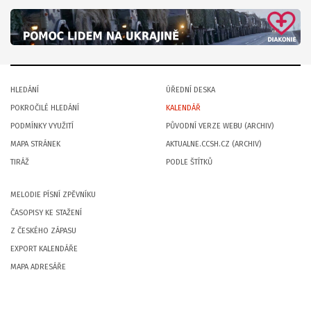
HLEDÁNÍ
ÚŘEDNÍ DESKA
POKROČILÉ HLEDÁNÍ
KALENDÁŘ
PODMÍNKY VYUŽITÍ
PŮVODNÍ VERZE WEBU (ARCHIV)
MAPA STRÁNEK
AKTUALNE.CCSH.CZ (ARCHIV)
TIRÁŽ
PODLE ŠTÍTKŮ
MELODIE PÍSNÍ ZPĚVNÍKU
ČASOPISY KE STAŽENÍ
Z ČESKÉHO ZÁPASU
EXPORT KALENDÁŘE
MAPA ADRESÁŘE