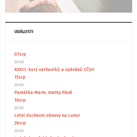
UDÁLOSTI
07
srp
00:00
XXXIII. kurz varhaníků a zpěváků CČSH
15
srp
00:00
Památka Marie, matky Páně
16
srp
00:00
Letní duchovní obnovy na Lomci
26
srp
00:00