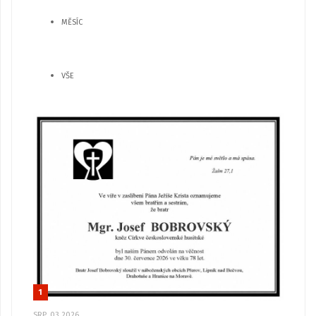
MĚSÍC
VŠE
1
SRP, 03 2026