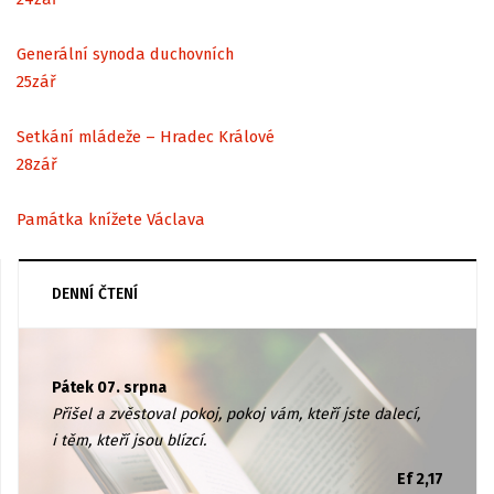
Generální synoda duchovních
25
zář
Setkání mládeže – Hradec Králové
28
zář
Památka knížete Václava
DENNÍ ČTENÍ
Pátek 07. srpna
Přišel a zvěstoval pokoj, pokoj vám, kteří jste dalecí,
i těm, kteří jsou blízcí.
Ef 2,17