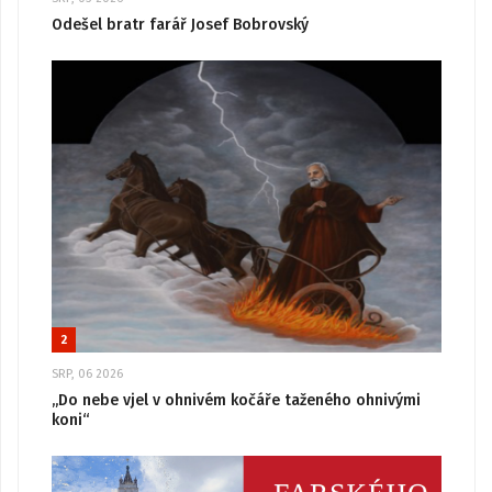
Odešel bratr farář Josef Bobrovský
2
SRP, 06 2026
„Do nebe vjel v ohnivém kočáře taženého ohnivými
koni“