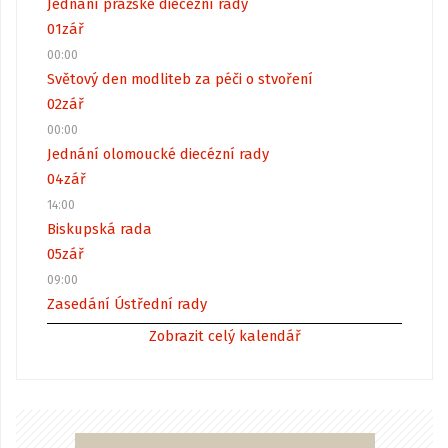
Jednání pražské diecézní rady
01
zář
00:00
Světový den modliteb za péči o stvoření
02
zář
00:00
Jednání olomoucké diecézní rady
04
zář
14:00
Biskupská rada
05
zář
09:00
Zasedání Ústřední rady
Zobrazit celý kalendář