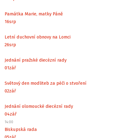
Památka Marie, matky Páně
16
srp
Letní duchovní obnovy na Lomci
26
srp
Jednání pražské diecézní rady
01
zář
Světový den modliteb za péči o stvoření
02
zář
Jednání olomoucké diecézní rady
04
zář
14:00
Biskupská rada
05
zář