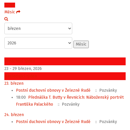
Týden
Měsíc
Měsíc
Předchozí týden
23 - 29 březen, 2026
Následující týden
23. březen
Postní duchovní obnovy v Železné Rudě
:: Pozvánky
18:00
Přednáška T. Butty v Řevnicích: Náboženský portrét
Františka Palackého
:: Pozvánky
24. březen
Postní duchovní obnovy v Železné Rudě
:: Pozvánky