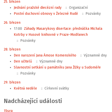
25. březen
Jednání pražské diecézní rady
:: Organizační
Postní duchovní obnovy v Železné Rudě
:: Pozvánky
26. březen
17:00
Záhady Masarykovy disertace: přednáška Michala
Kotrby v Husově knihovně v Praze-Modřanech
:: Pozvánky
28. březen
Den narození Jana Ámose Komenského
:: Významné dny
Den učitelů
:: Významné dny
Slavnostní setkání u památníku Jana Žižky u Sudoměře
:: Pozvánky
29. březen
Květná neděle
:: Církevní svátky
Nadcházející události
15
srp