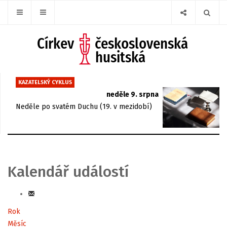
KAZATELSKÝ CYKLUS
neděle 9. srpna
Neděle po svatém Duchu (19. v mezidobí)
Kalendář událostí
Rok
Měsíc