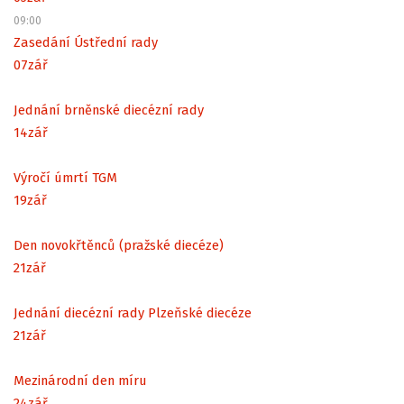
09:00
Zasedání Ústřední rady
07
zář
Jednání brněnské diecézní rady
14
zář
Výročí úmrtí TGM
19
zář
Den novokřtěnců (pražské diecéze)
21
zář
Jednání diecézní rady Plzeňské diecéze
21
zář
Mezinárodní den míru
24
zář