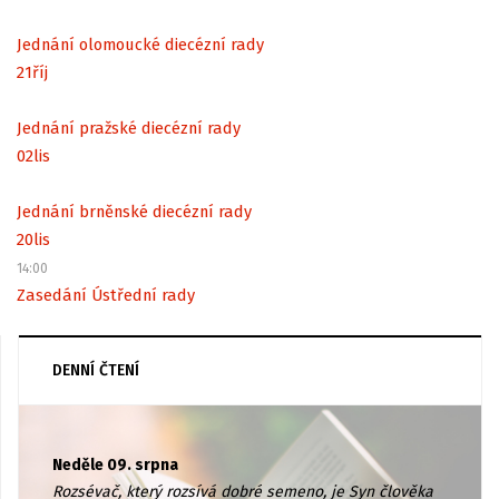
Jednání olomoucké diecézní rady
21
říj
Jednání pražské diecézní rady
02
lis
Jednání brněnské diecézní rady
20
lis
14:00
Zasedání Ústřední rady
DENNÍ ČTENÍ
Neděle 09. srpna
Rozsévač, který rozsívá dobré semeno, je Syn člověka