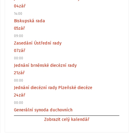
04
zář
14:00
Biskupská rada
05
zář
09:00
Zasedání Ústřední rady
07
zář
00:00
Jednání brněnské diecézní rady
21
zář
00:00
Jednání diecézní rady Plzeňské diecéze
24
zář
00:00
Generální synoda duchovních
Zobrazit celý kalendář