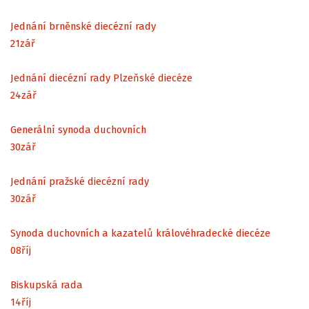
Jednání brněnské diecézní rady
21
zář
Jednání diecézní rady Plzeňské diecéze
24
zář
Generální synoda duchovních
30
zář
Jednání pražské diecézní rady
30
zář
Synoda duchovních a kazatelů královéhradecké diecéze
08
říj
Biskupská rada
14
říj