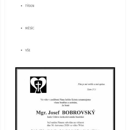
TÝDEN
MĚSÍC
VŠE