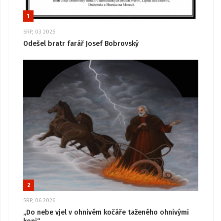
1
SRP, 03 2026
Odešel bratr farář Josef Bobrovský
2
SRP, 06 2026
„Do nebe vjel v ohnivém kočáře taženého ohnivými