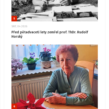
5
SRP, 04 2026
Před pětadvaceti lety zemřel prof. ThDr. Rudolf
Horský
6