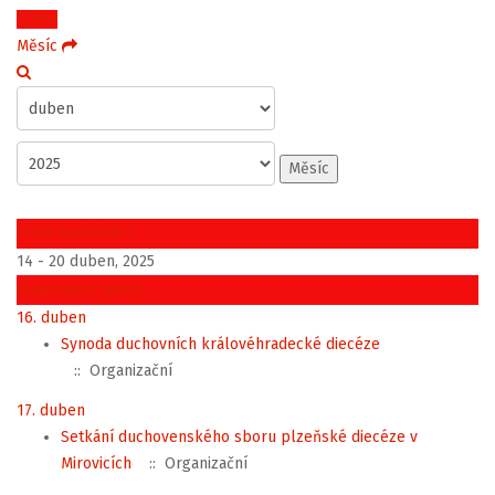
Týden
Měsíc
Měsíc
Předchozí týden
14 - 20 duben, 2025
Následující týden
16. duben
Synoda duchovních královéhradecké diecéze
:: Organizační
17. duben
Setkání duchovenského sboru plzeňské diecéze v
Mirovicích
:: Organizační