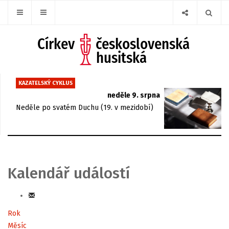
KAZATELSKÝ CYKLUS
neděle 9. srpna
Neděle po svatém Duchu (19. v mezidobí)
Kalendář událostí
Rok
Měsíc