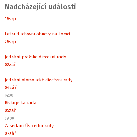
Nadcházející události
16
srp
Letní duchovní obnovy na Lomci
26
srp
Jednání pražské diecézní rady
02
zář
Jednání olomoucké diecézní rady
04
zář
14:00
Biskupská rada
05
zář
09:00
Zasedání Ústřední rady
07
zář