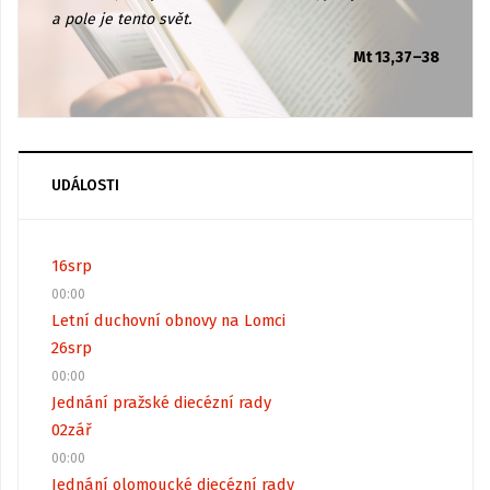
a pole je tento svět.
Mt 13,37–38
UDÁLOSTI
16
srp
00:00
Letní duchovní obnovy na Lomci
26
srp
00:00
Jednání pražské diecézní rady
02
zář
00:00
Jednání olomoucké diecézní rady