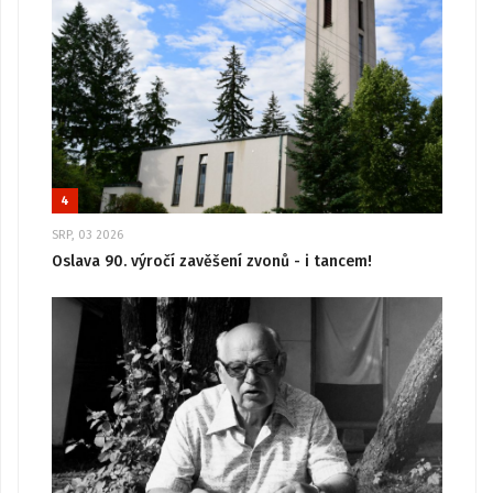
4
SRP, 03 2026
Oslava 90. výročí zavěšení zvonů - i tancem!