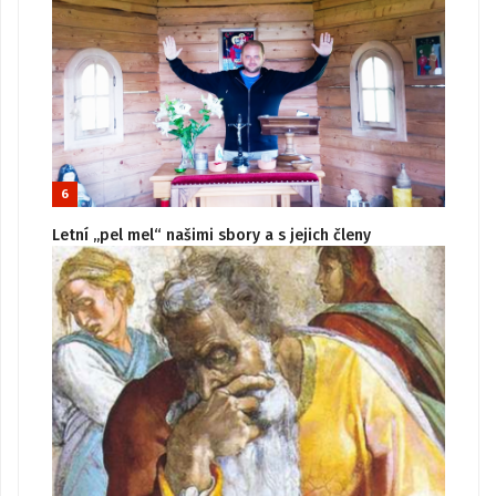
6
Letní „pel mel“ našimi sbory a s jejich členy