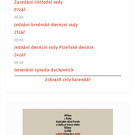
Zasedání Ústřední rady
07
zář
00:00
Jednání brněnské diecézní rady
21
zář
00:00
Jednání diecézní rady Plzeňské diecéze
24
zář
00:00
Generální synoda duchovních
Zobrazit celý kalendář