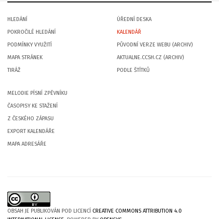
HLEDÁNÍ
ÚŘEDNÍ DESKA
POKROČILÉ HLEDÁNÍ
KALENDÁŘ
PODMÍNKY VYUŽITÍ
PŮVODNÍ VERZE WEBU (ARCHIV)
MAPA STRÁNEK
AKTUALNE.CCSH.CZ (ARCHIV)
TIRÁŽ
PODLE ŠTÍTKŮ
MELODIE PÍSNÍ ZPĚVNÍKU
ČASOPISY KE STAŽENÍ
Z ČESKÉHO ZÁPASU
EXPORT KALENDÁŘE
MAPA ADRESÁŘE
OBSAH JE PUBLIKOVÁN POD LICENCÍ
CREATIVE COMMONS ATTRIBUTION 4.0