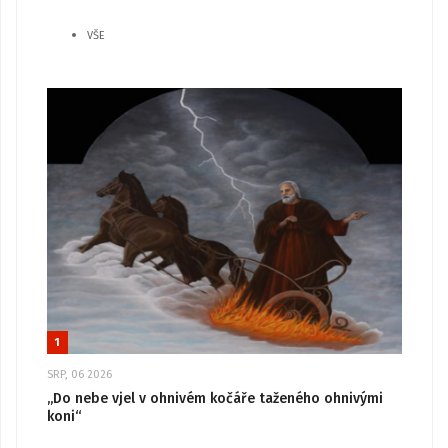
VŠE
1
SRP, 06 2026
„Do nebe vjel v ohnivém kočáře taženého ohnivými
koni“