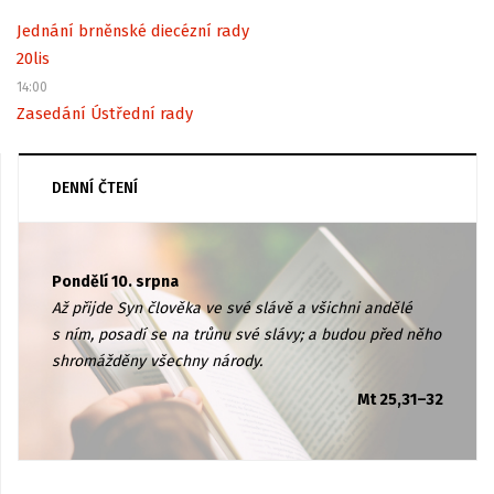
Jednání brněnské diecézní rady
20
lis
14:00
Zasedání Ústřední rady
DENNÍ ČTENÍ
Pondělí 10. srpna
Až přijde Syn člověka ve své slávě a všichni andělé
s ním, posadí se na trůnu své slávy; a budou před něho
shromážděny všechny národy.
Mt 25,31–32