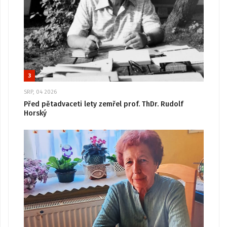
3
SRP, 04 2026
Před pětadvaceti lety zemřel prof. ThDr. Rudolf
Horský