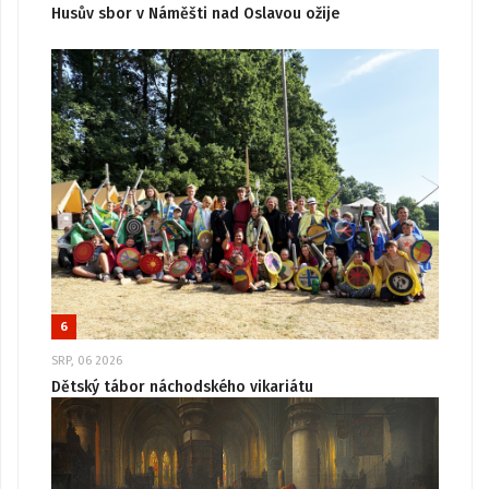
Husův sbor v Náměšti nad Oslavou ožije
6
SRP, 06 2026
Dětský tábor náchodského vikariátu