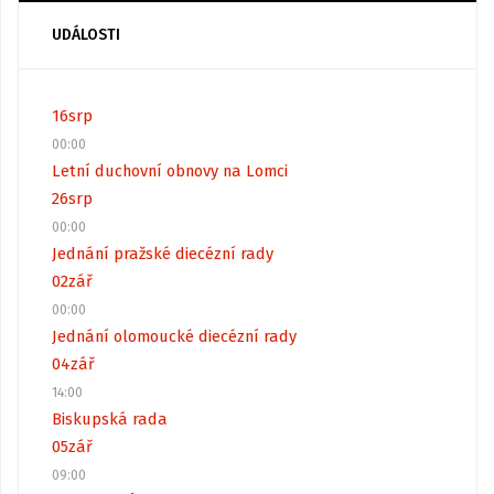
UDÁLOSTI
16
srp
00:00
Letní duchovní obnovy na Lomci
26
srp
00:00
Jednání pražské diecézní rady
02
zář
00:00
Jednání olomoucké diecézní rady
04
zář
14:00
Biskupská rada
05
zář
09:00