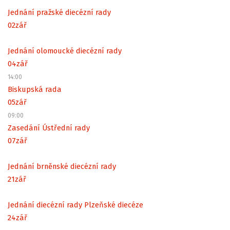
Jednání pražské diecézní rady
02
zář
Jednání olomoucké diecézní rady
04
zář
14:00
Biskupská rada
05
zář
09:00
Zasedání Ústřední rady
07
zář
Jednání brněnské diecézní rady
21
zář
Jednání diecézní rady Plzeňské diecéze
24
zář