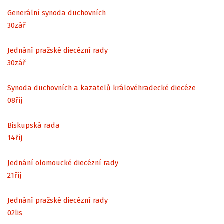
Generální synoda duchovních
30
zář
Jednání pražské diecézní rady
30
zář
Synoda duchovních a kazatelů královéhradecké diecéze
08
říj
Biskupská rada
14
říj
Jednání olomoucké diecézní rady
21
říj
Jednání pražské diecézní rady
02
lis