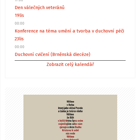
17:00
Den válečných veteránů
19
lis
00:00
Konference na téma umění a tvorba v duchovní péči
23
lis
00:00
Duchovní cvičení (Brněnská diecéze)
Zobrazit celý kalendář