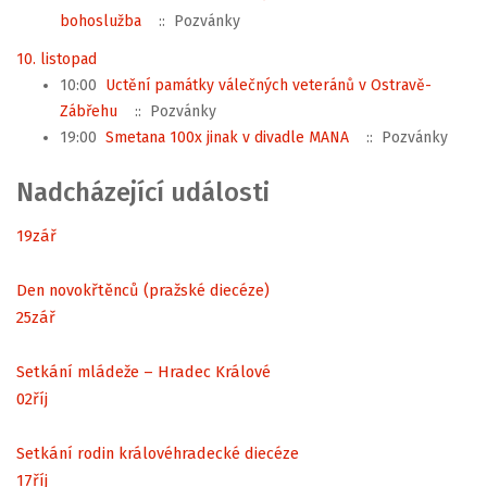
bohoslužba
:: Pozvánky
10. listopad
10:00
Uctění památky válečných veteránů v Ostravě-
Zábřehu
:: Pozvánky
19:00
Smetana 100x jinak v divadle MANA
:: Pozvánky
Nadcházející události
19
zář
Den novokřtěnců (pražské diecéze)
25
zář
Setkání mládeže – Hradec Králové
02
říj
Setkání rodin královéhradecké diecéze
17
říj