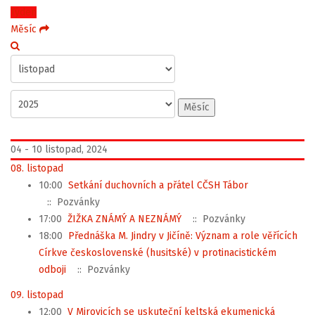
Týden
Měsíc
Měsíc
04 - 10 listopad, 2024
08. listopad
10:00
Setkání duchovních a přátel CČSH Tábor
:: Pozvánky
17:00
ŽIŽKA ZNÁMÝ A NEZNÁMÝ
:: Pozvánky
18:00
Přednáška M. Jindry v Jičíně: Význam a role věřících
Církve československé (husitské) v protinacistickém
odboji
:: Pozvánky
09. listopad
12:00
V Mirovicích se uskuteční keltská ekumenická