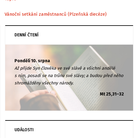
Vánoční setkání zaměstnanců (Plzeňská diecéze)
DENNÍ ČTENÍ
Pondělí 10. srpna
Až přijde Syn člověka ve své slávě a všichni andělé
s ním, posadí se na trůnu své slávy; a budou před něho
shromážděny všechny národy.
Mt 25,31–32
UDÁLOSTI