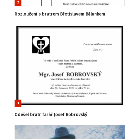
2
Rozloučení s bratrem Břetislavem Bělunkem
3
Odešel bratr farář Josef Bobrovský