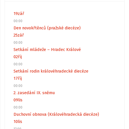
19
zář
00:00
Den novokřtěnců (pražské diecéze)
25
zář
00:00
Setkání mládeže – Hradec Králové
02
říj
00:00
Setkání rodin královéhradecké diecéze
17
říj
00:00
2. zasedání IX. sněmu
09
lis
00:00
Duchovní obnova (Královéhradecká diecéze)
10
lis