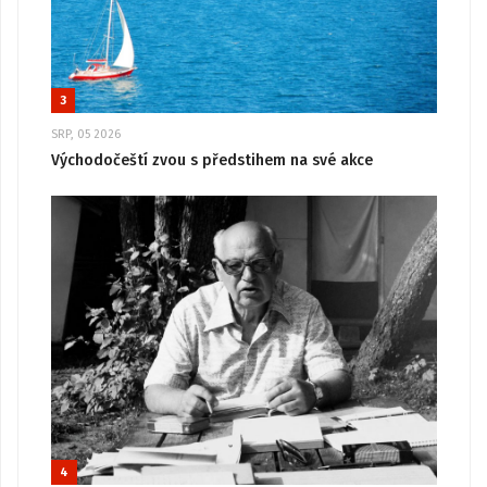
3
SRP, 05 2026
Východočeští zvou s předstihem na své akce
4