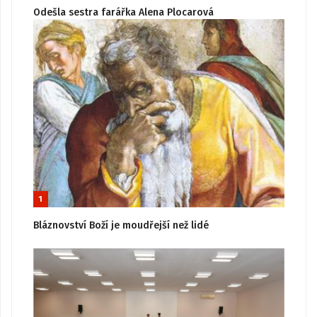
Odešla sestra farářka Alena Plocarová
1
Bláznovství Boží je moudřejší než lidé