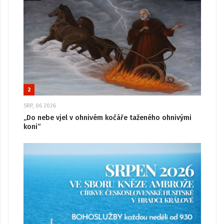
2
SRP, 06 2026
„Do nebe vjel v ohnivém kočáře taženého ohnivými
koni“