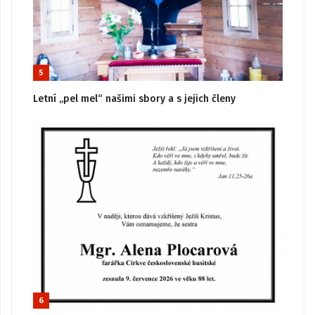
5
Letní „pel mel“ našimi sbory a s jejich členy
6