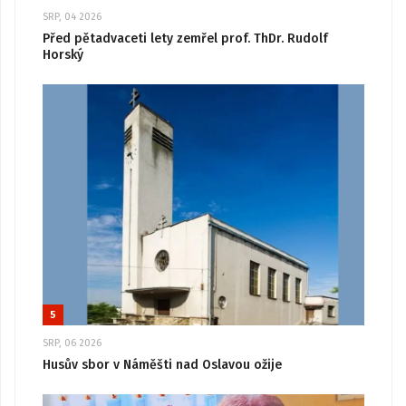
SRP, 04 2026
Před pětadvaceti lety zemřel prof. ThDr. Rudolf
Horský
5
SRP, 06 2026
Husův sbor v Náměšti nad Oslavou ožije