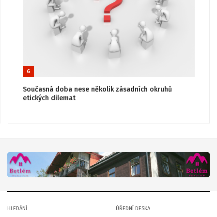
6
Současná doba nese několik zásadních okruhů
etických dilemat
HLEDÁNÍ
ÚŘEDNÍ DESKA