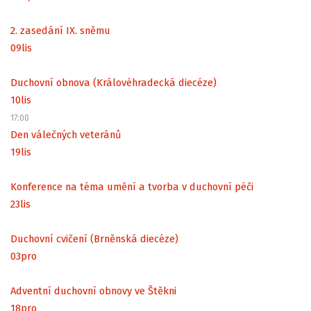
2. zasedání IX. sněmu
09
lis
Duchovní obnova (Královéhradecká diecéze)
10
lis
17:00
Den válečných veteránů
19
lis
Konference na téma umění a tvorba v duchovní péči
23
lis
Duchovní cvičení (Brněnská diecéze)
03
pro
Adventní duchovní obnovy ve Štěkni
18
pro