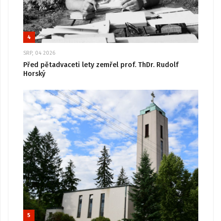
4
SRP, 04 2026
Před pětadvaceti lety zemřel prof. ThDr. Rudolf
Horský
5