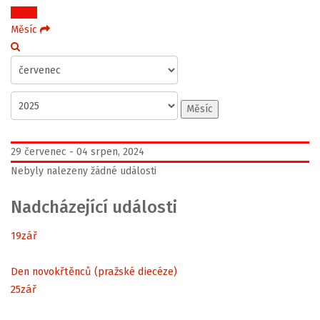
Týden
Měsíc
Měsíc
29 červenec - 04 srpen, 2024
Nebyly nalezeny žádné události
Nadcházející události
19
zář
Den novokřtěnců (pražské diecéze)
25
zář