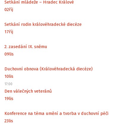
Setkání mládeže – Hradec Králové
02
říj
Setkání rodin královéhradecké diecéze
17
říj
2. zasedání IX. sněmu
09
lis
Duchovní obnova (Královéhradecká diecéze)
10
lis
17:00
Den válečných veteránů
19
lis
Konference na téma umění a tvorba v duchovní péči
23
lis