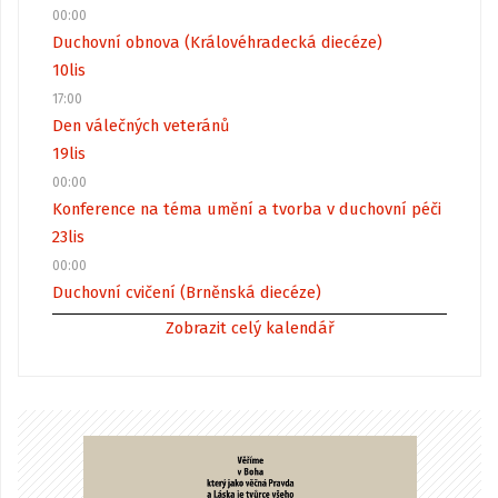
00:00
Duchovní obnova (Královéhradecká diecéze)
10
lis
17:00
Den válečných veteránů
19
lis
00:00
Konference na téma umění a tvorba v duchovní péči
23
lis
00:00
Duchovní cvičení (Brněnská diecéze)
Zobrazit celý kalendář