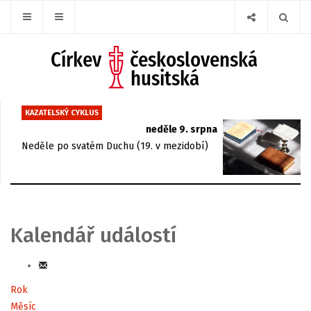
KAZATELSKÝ CYKLUS
neděle 9. srpna
Neděle po svatém Duchu (19. v mezidobí)
Kalendář událostí
Rok
Měsíc