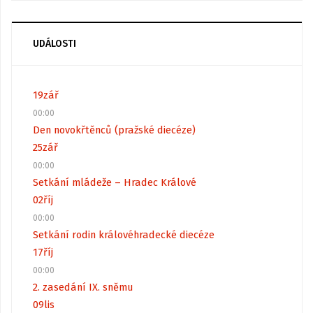
UDÁLOSTI
19
zář
00:00
Den novokřtěnců (pražské diecéze)
25
zář
00:00
Setkání mládeže – Hradec Králové
02
říj
00:00
Setkání rodin královéhradecké diecéze
17
říj
00:00
2. zasedání IX. sněmu
09
lis