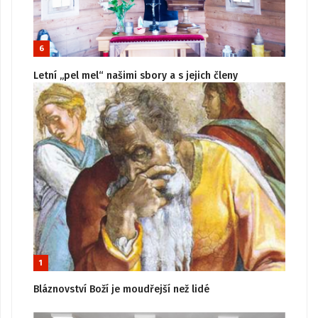
6
Letní „pel mel“ našimi sbory a s jejich členy
1
Bláznovství Boží je moudřejší než lidé