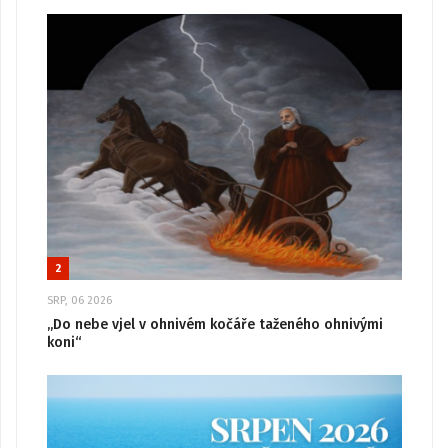
2
SRP, 06 2026
„Do nebe vjel v ohnivém kočáře taženého ohnivými
koni“