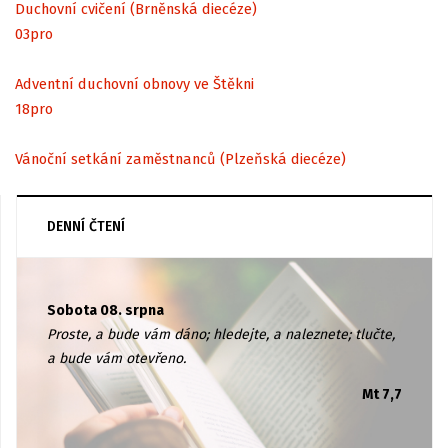
Duchovní cvičení (Brněnská diecéze)
03
pro
Adventní duchovní obnovy ve Štěkni
18
pro
Vánoční setkání zaměstnanců (Plzeňská diecéze)
DENNÍ ČTENÍ
Sobota 08. srpna
Proste, a bude vám dáno; hledejte, a naleznete; tlučte,
a bude vám otevřeno.
Mt 7,7