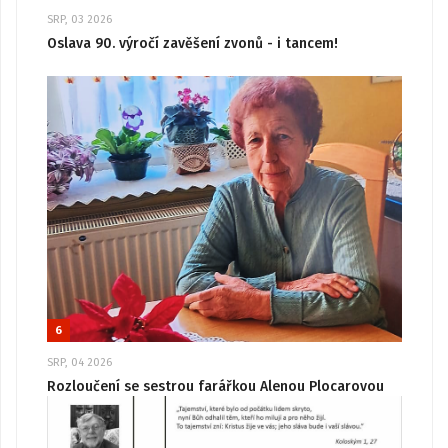
SRP, 03 2026
Oslava 90. výročí zavěšení zvonů - i tancem!
6
SRP, 04 2026
Rozloučení se sestrou farářkou Alenou Plocarovou