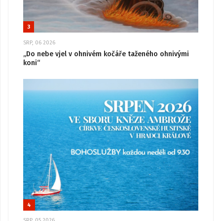
3
SRP, 06 2026
„Do nebe vjel v ohnivém kočáře taženého ohnivými
koni“
4
SRP, 05 2026