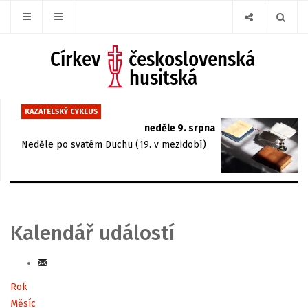
KAZATELSKÝ CYKLUS
neděle 9. srpna
Neděle po svatém Duchu (19. v mezidobí)
Kalendář událostí
Rok
Měsíc