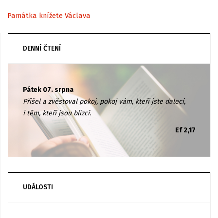
Památka knížete Václava
DENNÍ ČTENÍ
Pátek 07. srpna
Přišel a zvěstoval pokoj, pokoj vám, kteří jste dalecí,
i těm, kteří jsou blízcí.
Ef 2,17
UDÁLOSTI