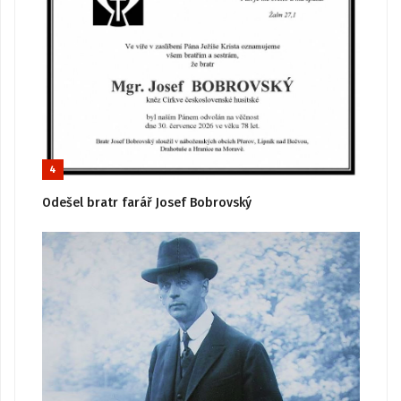
4
Odešel bratr farář Josef Bobrovský