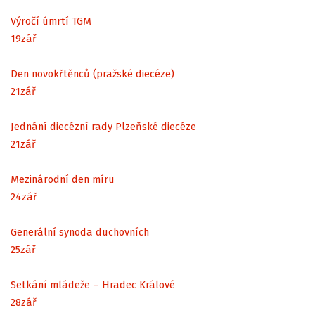
Výročí úmrtí TGM
19
zář
Den novokřtěnců (pražské diecéze)
21
zář
Jednání diecézní rady Plzeňské diecéze
21
zář
Mezinárodní den míru
24
zář
Generální synoda duchovních
25
zář
Setkání mládeže – Hradec Králové
28
zář