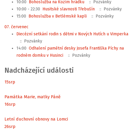
10:00
Bohoslužba na Kozím hrádku
:: Pozvánky
10:00 - 22:30
Husitské slavnosti Třebušín
:: Pozvánky
15:00
Bohoslužba v Betlémské kapli
:: Pozvánky
07. červenec
Diecézní setkání rodin s dětmi v Nových Hutích u Vimperka
:: Pozvánky
14:00
Odhalení pamětní desky Josefa Františka Píchy na
rodném domku v Husinci
:: Pozvánky
Nadcházející události
15
srp
Památka Marie, matky Páně
16
srp
Letní duchovní obnovy na Lomci
26
srp