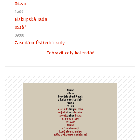
04
zář
14:00
Biskupská rada
05
zář
09:00
Zasedání Ústřední rady
Zobrazit celý kalendář