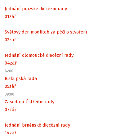
Jednání pražské diecézní rady
01
zář
Světový den modliteb za péči o stvoření
02
zář
Jednání olomoucké diecézní rady
04
zář
14:00
Biskupská rada
05
zář
09:00
Zasedání Ústřední rady
07
zář
Jednání brněnské diecézní rady
14
zář