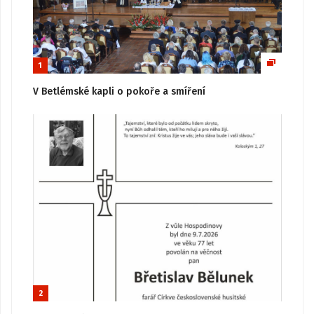
1
V Betlémské kapli o pokoře a smíření
2