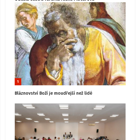
1
Bláznovství Boží je moudřejší než lidé