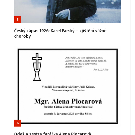
5
Český zápas 1926: Karel Farský – zjištění vážné
choroby
6
Odešla sestra farářka Alena Plocarová