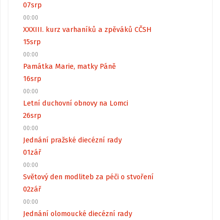
07
srp
00:00
XXXIII. kurz varhaníků a zpěváků CČSH
15
srp
00:00
Památka Marie, matky Páně
16
srp
00:00
Letní duchovní obnovy na Lomci
26
srp
00:00
Jednání pražské diecézní rady
01
zář
00:00
Světový den modliteb za péči o stvoření
02
zář
00:00
Jednání olomoucké diecézní rady