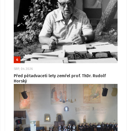
6
SRP, 04 2026
Před pětadvaceti lety zemřel prof. ThDr. Rudolf
Horský