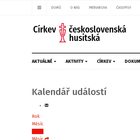
DOMŮ
O NÁS
PATRIARCHA
ČASOPISY
AKTUÁLNĚ
AKTIVITY
CÍRKEV
DOKUM
Kalendář událostí
Rok
Měsíc
Týden
Měsíc