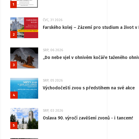
1
ČVC, 31 2026
Farského kolej – Zázemí pro studium a život v 
2
SRP, 06 2026
„Do nebe vjel v ohnivém kočáře taženého ohni
3
SRP, 05 2026
Východočeští zvou s předstihem na své akce
4
SRP, 03 2026
Oslava 90. výročí zavěšení zvonů - i tancem!
5