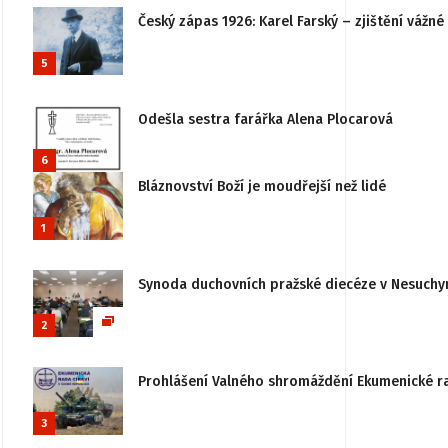
Český zápas 1926: Karel Farský – zjištění vážn
5
Odešla sestra farářka Alena Plocarová
6
Bláznovství Boží je moudřejší než lidé
1
Synoda duchovních pražské diecéze v Nesuchy
2
Prohlášení Valného shromáždění Ekumenické rady
3