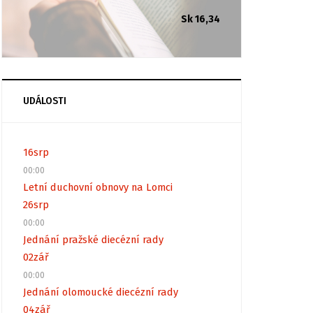
Sk 16,34
UDÁLOSTI
16
srp
00:00
Letní duchovní obnovy na Lomci
26
srp
00:00
Jednání pražské diecézní rady
02
zář
00:00
Jednání olomoucké diecézní rady
04
zář