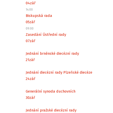
04
zář
14:00
Biskupská rada
05
zář
09:00
Zasedání Ústřední rady
07
zář
Jednání brněnské diecézní rady
21
zář
Jednání diecézní rady Plzeňské diecéze
24
zář
Generální synoda duchovních
30
zář
Jednání pražské diecézní rady