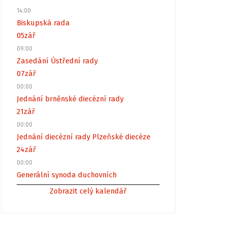
14:00
Biskupská rada
05
zář
09:00
Zasedání Ústřední rady
07
zář
00:00
Jednání brněnské diecézní rady
21
zář
00:00
Jednání diecézní rady Plzeňské diecéze
24
zář
00:00
Generální synoda duchovních
Zobrazit celý kalendář