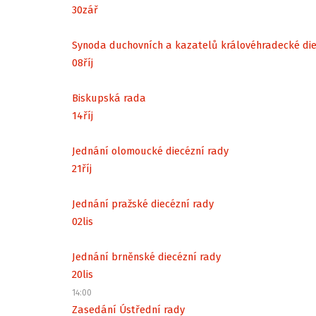
30
zář
Synoda duchovních a kazatelů královéhradecké di
08
říj
Biskupská rada
14
říj
Jednání olomoucké diecézní rady
21
říj
Jednání pražské diecézní rady
02
lis
Jednání brněnské diecézní rady
20
lis
14:00
Zasedání Ústřední rady