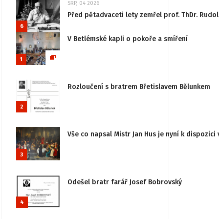
SRP, 04 2026
Před pětadvaceti lety zemřel prof. ThDr. Rudo
6
V Betlémské kapli o pokoře a smíření
1
Rozloučení s bratrem Břetislavem Bělunkem
2
Vše co napsal Mistr Jan Hus je nyní k dispozici 
3
Odešel bratr farář Josef Bobrovský
4