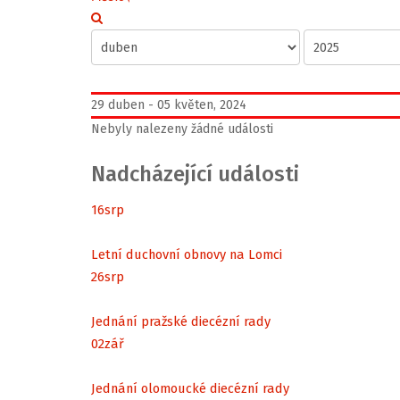
29 duben - 05 květen, 2024
Nebyly nalezeny žádné události
Nadcházející události
16
srp
Letní duchovní obnovy na Lomci
26
srp
Jednání pražské diecézní rady
02
zář
Jednání olomoucké diecézní rady