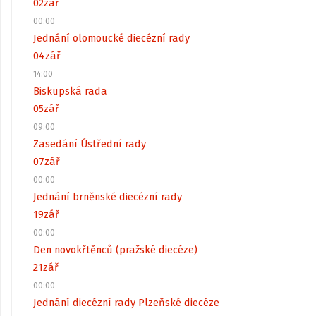
02
zář
00:00
Jednání olomoucké diecézní rady
04
zář
14:00
Biskupská rada
05
zář
09:00
Zasedání Ústřední rady
07
zář
00:00
Jednání brněnské diecézní rady
19
zář
00:00
Den novokřtěnců (pražské diecéze)
21
zář
00:00
Jednání diecézní rady Plzeňské diecéze