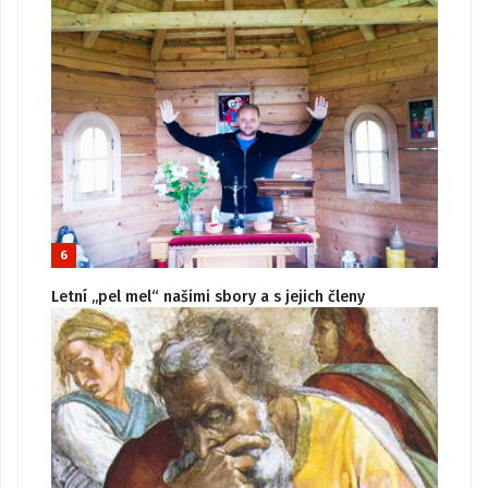
6
Letní „pel mel“ našimi sbory a s jejich členy