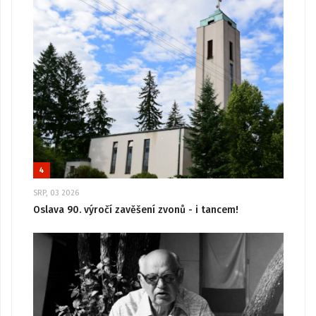
4
SRP, 03 2026
Oslava 90. výročí zavěšení zvonů - i tancem!