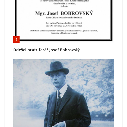
3
Odešel bratr farář Josef Bobrovský