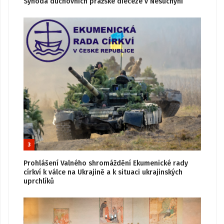
Synoda duchovních pražské diecéze v Nesuchyni
3
Prohlášení Valného shromáždění Ekumenické rady
církví k válce na Ukrajině a k situaci ukrajinských
uprchlíků