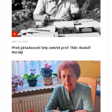
5
SRP, 04 2026
Před pětadvaceti lety zemřel prof. ThDr. Rudolf
Horský