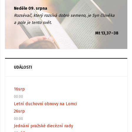
Neděle 09. srpna
Rozsévač, který rozsívá dobré semeno, je Syn člověka
a pole je tento svět.
Mt 13,37–38
UDÁLOSTI
16
srp
00:00
Letní duchovní obnovy na Lomci
26
srp
00:00
Jednání pražské diecézní rady