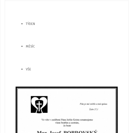
TÝDEN
MĚSÍC
VŠE