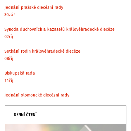
Jednání pražské diecézní rady
30
zář
Synoda duchovních a kazatelů královéhradecké diecéze
02
říj
Setkání rodin královéhradecké diecéze
08
říj
Biskupská rada
14
říj
Jednání olomoucké diecézní rady
DENNÍ ČTENÍ