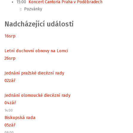
15:00
Koncert Cantoria Praha v Poděbradech
:: Pozvánky
Nadcházející události
16
srp
Letní duchovní obnovy na Lomci
26
srp
Jednání pražské diecézní rady
02
zář
Jednání olomoucké diecézní rady
04
zář
14:00
Biskupská rada
05
zář
09:00