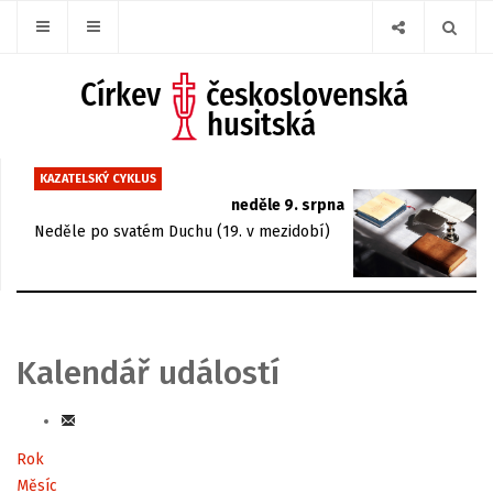
KAZATELSKÝ CYKLUS
neděle 9. srpna
Neděle po svatém Duchu (19. v mezidobí)
Kalendář událostí
Rok
Měsíc