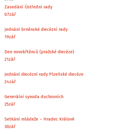
Zasedání Ústřední rady
07
zář
Jednání brněnské diecézní rady
19
zář
Den novokřtěnců (pražské diecéze)
21
zář
Jednání diecézní rady Plzeňské diecéze
24
zář
Generální synoda duchovních
25
zář
Setkání mládeže – Hradec Králové
30
zář