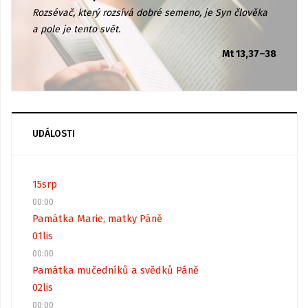
Rozsévač, který rozsívá dobré semeno, je Syn člověka
a pole je tento svět.
Mt 13,37–38
UDÁLOSTI
15
srp
00:00
Památka Marie, matky Páně
01
lis
00:00
Památka mučedníků a svědků Páně
02
lis
00:00