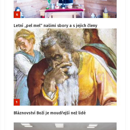
6
Letní „pel mel“ našimi sbory a s jejich členy
1
Bláznovství Boží je moudřejší než lidé