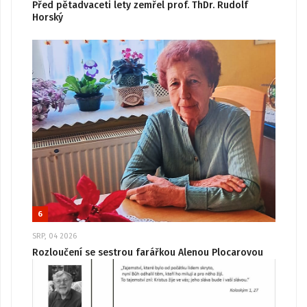
Před pětadvaceti lety zemřel prof. ThDr. Rudolf
Horský
6
SRP, 04 2026
Rozloučení se sestrou farářkou Alenou Plocarovou