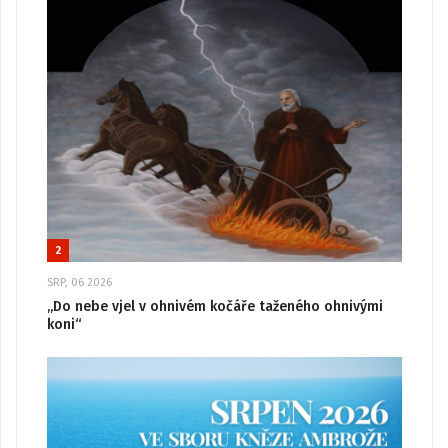
2
SRP, 06 2026
„Do nebe vjel v ohnivém kočáře taženého ohnivými
koni“