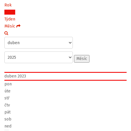
Rok
Měsíc
Týden
Měsíc
Měsíc
duben 2023
pon
úte
stř
čtv
pát
sob
ned