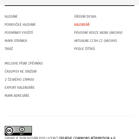
HLEDÁNÍ
ÚŘEDNÍ DESKA
POKROČILÉ HLEDÁNÍ
KALENDÁŘ
PODMÍNKY VYUŽITÍ
PŮVODNÍ VERZE WEBU (ARCHIV)
MAPA STRÁNEK
AKTUALNE.CCSH.CZ (ARCHIV)
TIRÁŽ
PODLE ŠTÍTKŮ
MELODIE PÍSNÍ ZPĚVNÍKU
ČASOPISY KE STAŽENÍ
Z ČESKÉHO ZÁPASU
EXPORT KALENDÁŘE
MAPA ADRESÁŘE
OBSAH JE PUBLIKOVÁN POD LICENCÍ
CREATIVE COMMONS ATTRIBUTION 4.0