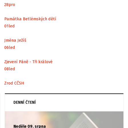
28
pro
Památka Betlémských dětí
01
led
Jména Ježíš
06
led
Zjevení Páně - Tři králové
08
led
Zrod CČSH
DENNÍ ČTENÍ
Neděle 09. srpna