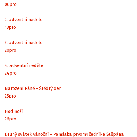
06
pro
2. adventní neděle
13
pro
3. adventní neděle
20
pro
4. adventní neděle
24
pro
Narození Páně - Štědrý den
25
pro
Hod Boží
26
pro
Druhý svátek vánoční - Památka prvomučedníka Štěpána