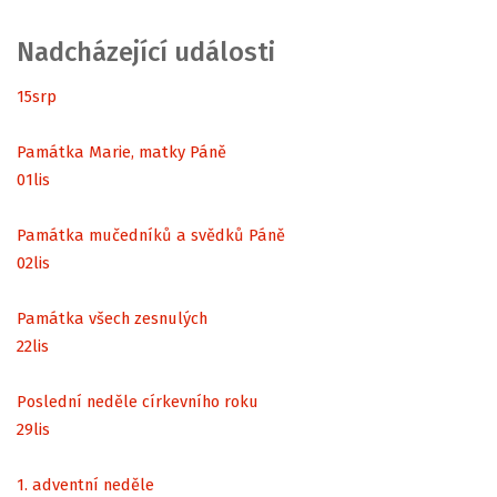
Nadcházející události
15
srp
Památka Marie, matky Páně
01
lis
Památka mučedníků a svědků Páně
02
lis
Památka všech zesnulých
22
lis
Poslední neděle církevního roku
29
lis
1. adventní neděle