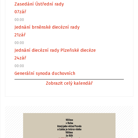
Zasedání Ústřední rady
07
zář
00:00
Jednání brněnské diecézní rady
21
zář
00:00
Jednání diecézní rady Plzeňské diecéze
24
zář
00:00
Generální synoda duchovních
Zobrazit celý kalendář