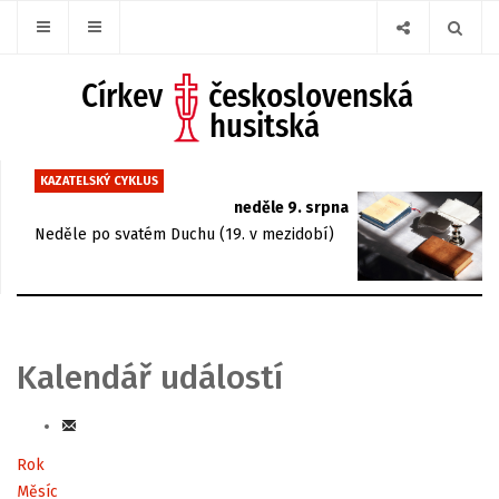
KAZATELSKÝ CYKLUS
neděle 9. srpna
Neděle po svatém Duchu (19. v mezidobí)
Kalendář událostí
Rok
Měsíc