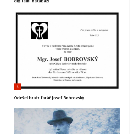
digitální databázi
4
Odešel bratr farář Josef Bobrovský