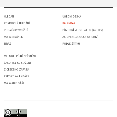
HLEDÁNÍ
ÚŘEDNÍ DESKA
POKROČILÉ HLEDÁNÍ
KALENDÁŘ
PODMÍNKY VYUŽITÍ
PŮVODNÍ VERZE WEBU (ARCHIV)
MAPA STRÁNEK
AKTUALNE.CCSH.CZ (ARCHIV)
TIRÁŽ
PODLE ŠTÍTKŮ
MELODIE PÍSNÍ ZPĚVNÍKU
ČASOPISY KE STAŽENÍ
Z ČESKÉHO ZÁPASU
EXPORT KALENDÁŘE
MAPA ADRESÁŘE