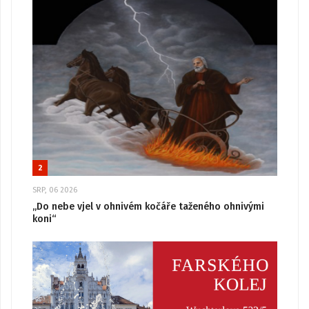
2
SRP, 06 2026
„Do nebe vjel v ohnivém kočáře taženého ohnivými
koni“