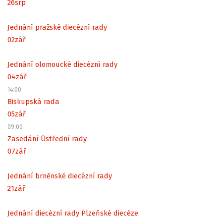
26
srp
Jednání pražské diecézní rady
02
zář
Jednání olomoucké diecézní rady
04
zář
14:00
Biskupská rada
05
zář
09:00
Zasedání Ústřední rady
07
zář
Jednání brněnské diecézní rady
21
zář
Jednání diecézní rady Plzeňské diecéze