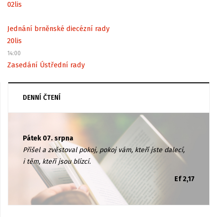
02
lis
Jednání brněnské diecézní rady
20
lis
14:00
Zasedání Ústřední rady
DENNÍ ČTENÍ
Pátek 07. srpna
Přišel a zvěstoval pokoj, pokoj vám, kteří jste dalecí,
i těm, kteří jsou blízcí.
Ef 2,17