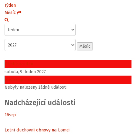
Týden
Měsíc
Měsíc
Předchozí den
sobota, 9. leden 2027
Následující den
Nebyly nalezeny žádné události
Nadcházející události
16
srp
Letní duchovní obnovy na Lomci