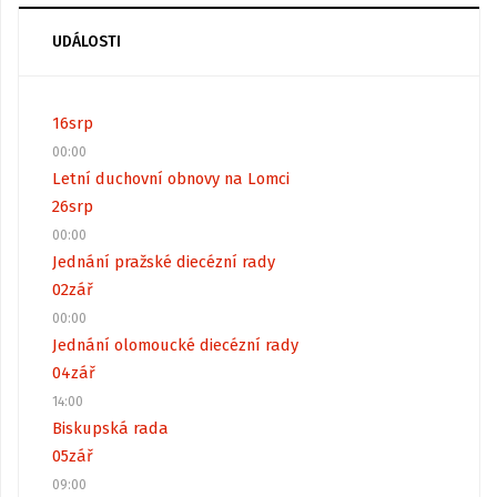
UDÁLOSTI
16
srp
00:00
Letní duchovní obnovy na Lomci
26
srp
00:00
Jednání pražské diecézní rady
02
zář
00:00
Jednání olomoucké diecézní rady
04
zář
14:00
Biskupská rada
05
zář
09:00