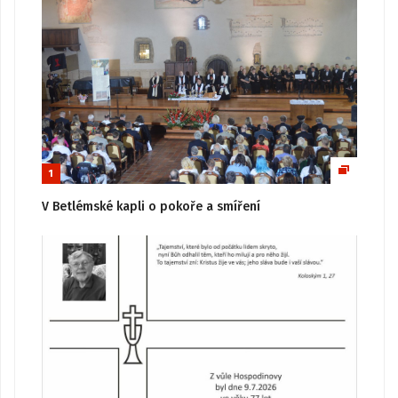
1
V Betlémské kapli o pokoře a smíření