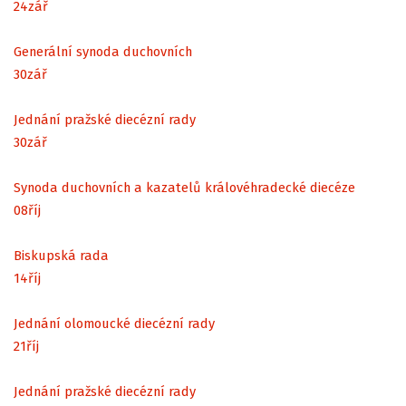
24
zář
Generální synoda duchovních
30
zář
Jednání pražské diecézní rady
30
zář
Synoda duchovních a kazatelů královéhradecké diecéze
08
říj
Biskupská rada
14
říj
Jednání olomoucké diecézní rady
21
říj
Jednání pražské diecézní rady