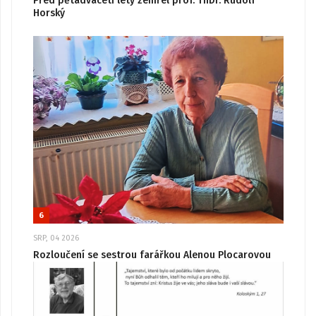
Před pětadvaceti lety zemřel prof. ThDr. Rudolf
Horský
6
SRP, 04 2026
Rozloučení se sestrou farářkou Alenou Plocarovou