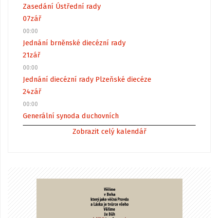
Zasedání Ústřední rady
07
zář
00:00
Jednání brněnské diecézní rady
21
zář
00:00
Jednání diecézní rady Plzeňské diecéze
24
zář
00:00
Generální synoda duchovních
Zobrazit celý kalendář