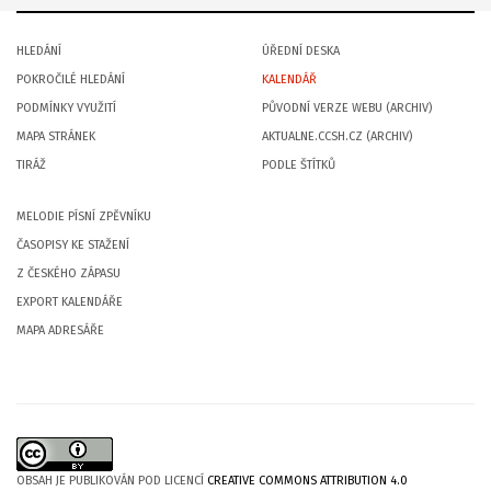
HLEDÁNÍ
ÚŘEDNÍ DESKA
POKROČILÉ HLEDÁNÍ
KALENDÁŘ
PODMÍNKY VYUŽITÍ
PŮVODNÍ VERZE WEBU (ARCHIV)
MAPA STRÁNEK
AKTUALNE.CCSH.CZ (ARCHIV)
TIRÁŽ
PODLE ŠTÍTKŮ
MELODIE PÍSNÍ ZPĚVNÍKU
ČASOPISY KE STAŽENÍ
Z ČESKÉHO ZÁPASU
EXPORT KALENDÁŘE
MAPA ADRESÁŘE
OBSAH JE PUBLIKOVÁN POD LICENCÍ
CREATIVE COMMONS ATTRIBUTION 4.0