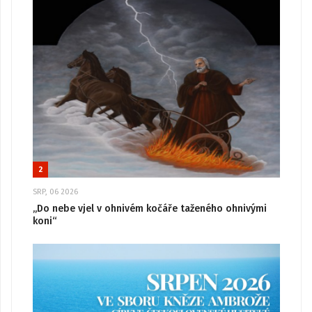
2
SRP, 06 2026
„Do nebe vjel v ohnivém kočáře taženého ohnivými
koni“