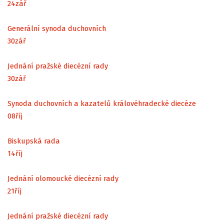
24
zář
Generální synoda duchovních
30
zář
Jednání pražské diecézní rady
30
zář
Synoda duchovních a kazatelů královéhradecké diecéze
08
říj
Biskupská rada
14
říj
Jednání olomoucké diecézní rady
21
říj
Jednání pražské diecézní rady