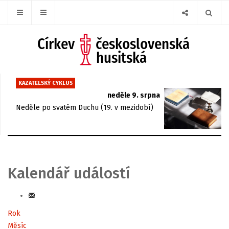
KAZATELSKÝ CYKLUS
neděle 9. srpna
Neděle po svatém Duchu (19. v mezidobí)
Kalendář událostí
Rok
Měsíc