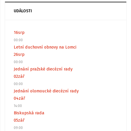
UDÁLOSTI
16
srp
00:00
Letní duchovní obnovy na Lomci
26
srp
00:00
Jednání pražské diecézní rady
02
zář
00:00
Jednání olomoucké diecézní rady
04
zář
14:00
Biskupská rada
05
zář
09:00