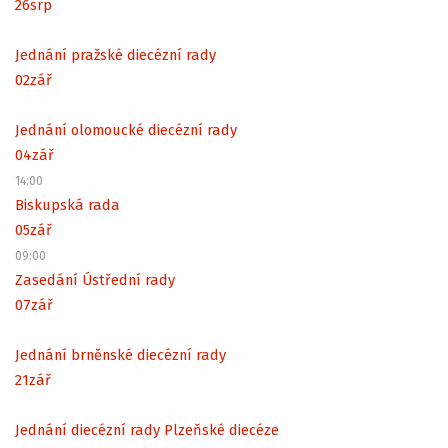
26
srp
Jednání pražské diecézní rady
02
zář
Jednání olomoucké diecézní rady
04
zář
14:00
Biskupská rada
05
zář
09:00
Zasedání Ústřední rady
07
zář
Jednání brněnské diecézní rady
21
zář
Jednání diecézní rady Plzeňské diecéze