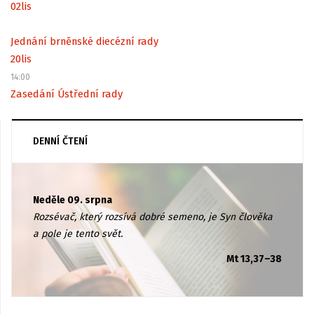
02
lis
Jednání brněnské diecézní rady
20
lis
14:00
Zasedání Ústřední rady
DENNÍ ČTENÍ
Neděle 09. srpna
Rozsévač, který rozsívá dobré semeno, je Syn člověka
a pole je tento svět.
Mt 13,37–38