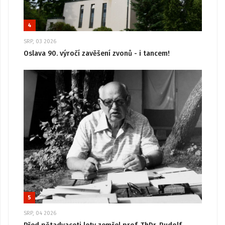
4
SRP, 03 2026
Oslava 90. výročí zavěšení zvonů - i tancem!
5
SRP, 04 2026