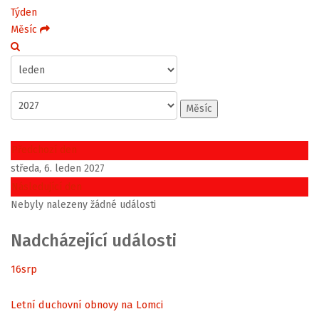
Týden
Měsíc
Měsíc
Předchozí den
středa, 6. leden 2027
Následující den
Nebyly nalezeny žádné události
Nadcházející události
16
srp
Letní duchovní obnovy na Lomci