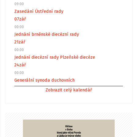
09:00
Zasedání Ústřední rady
07
zář
00:00
Jednání brněnské diecézní rady
21
zář
00:00
Jednání diecézní rady Plzeňské diecéze
24
zář
00:00
Generální synoda duchovních
Zobrazit celý kalendář