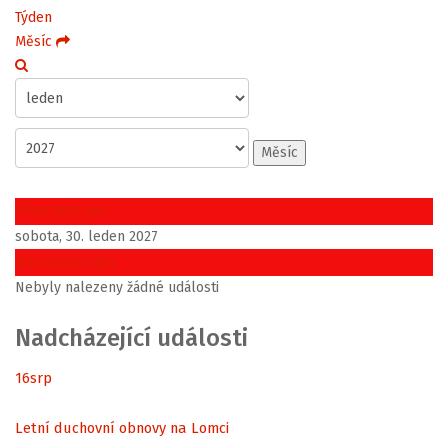
Týden
Měsíc
Měsíc
Předchozí den
sobota, 30. leden 2027
Následující den
Nebyly nalezeny žádné události
Nadcházející události
16
srp
Letní duchovní obnovy na Lomci