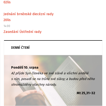
02
lis
Jednání brněnské diecézní rady
20
lis
14:00
Zasedání Ústřední rady
DENNÍ ČTENÍ
Pondělí 10. srpna
Až přijde Syn člověka ve své slávě a všichni andělé
s ním, posadí se na trůnu své slávy; a budou před něho
shromážděny všechny národy.
Mt 25,31–32