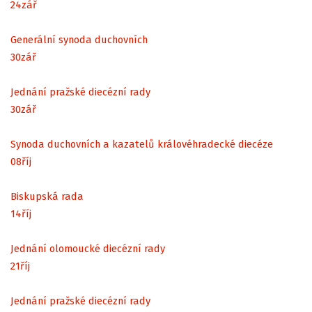
24
zář
Generální synoda duchovních
30
zář
Jednání pražské diecézní rady
30
zář
Synoda duchovních a kazatelů královéhradecké diecéze
08
říj
Biskupská rada
14
říj
Jednání olomoucké diecézní rady
21
říj
Jednání pražské diecézní rady