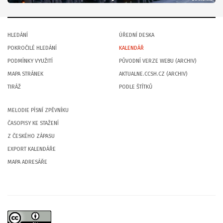
HLEDÁNÍ
ÚŘEDNÍ DESKA
POKROČILÉ HLEDÁNÍ
KALENDÁŘ
PODMÍNKY VYUŽITÍ
PŮVODNÍ VERZE WEBU (ARCHIV)
MAPA STRÁNEK
AKTUALNE.CCSH.CZ (ARCHIV)
TIRÁŽ
PODLE ŠTÍTKŮ
MELODIE PÍSNÍ ZPĚVNÍKU
ČASOPISY KE STAŽENÍ
Z ČESKÉHO ZÁPASU
EXPORT KALENDÁŘE
MAPA ADRESÁŘE