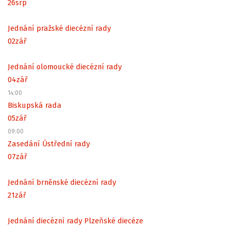
26
srp
Jednání pražské diecézní rady
02
zář
Jednání olomoucké diecézní rady
04
zář
14:00
Biskupská rada
05
zář
09:00
Zasedání Ústřední rady
07
zář
Jednání brněnské diecézní rady
21
zář
Jednání diecézní rady Plzeňské diecéze