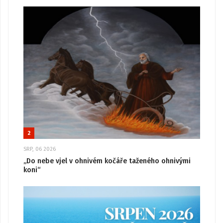
2
SRP, 06 2026
„Do nebe vjel v ohnivém kočáře taženého ohnivými
koni“