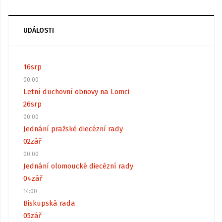
UDÁLOSTI
16
srp
00:00
Letní duchovní obnovy na Lomci
26
srp
00:00
Jednání pražské diecézní rady
02
zář
00:00
Jednání olomoucké diecézní rady
04
zář
14:00
Biskupská rada
05
zář