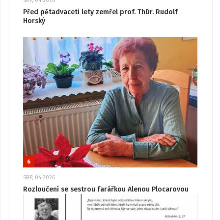
SRP, 04 2026
Před pětadvaceti lety zemřel prof. ThDr. Rudolf
Horský
6
SRP, 04 2026
Rozloučení se sestrou farářkou Alenou Plocarovou