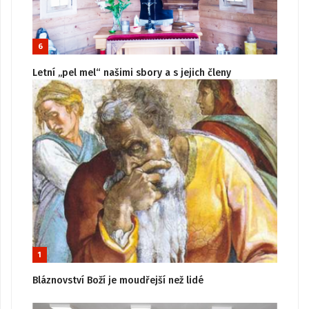
6
Letní „pel mel“ našimi sbory a s jejich členy
1
Bláznovství Boží je moudřejší než lidé