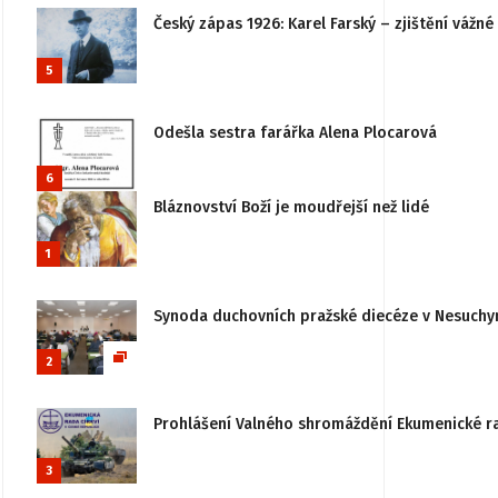
Český zápas 1926: Karel Farský – zjištění vážn
5
Odešla sestra farářka Alena Plocarová
6
Bláznovství Boží je moudřejší než lidé
1
Synoda duchovních pražské diecéze v Nesuchy
2
Prohlášení Valného shromáždění Ekumenické rady
3