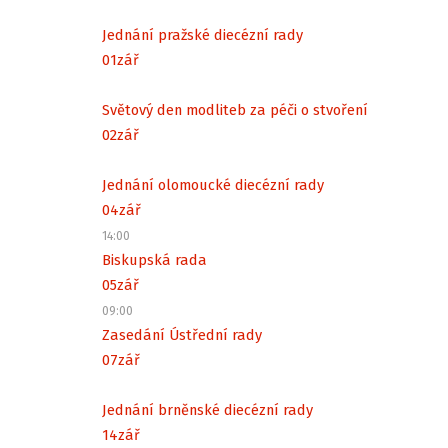
Jednání pražské diecézní rady
01
zář
Světový den modliteb za péči o stvoření
02
zář
Jednání olomoucké diecézní rady
04
zář
14:00
Biskupská rada
05
zář
09:00
Zasedání Ústřední rady
07
zář
Jednání brněnské diecézní rady
14
zář