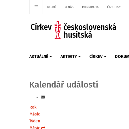
DOMŮ
O NÁS
PATRIARCHA
ČASOPISY
AKTUÁLNĚ
AKTIVITY
CÍRKEV
DOKUM
Kalendář událostí
Rok
Měsíc
Týden
Měsíc