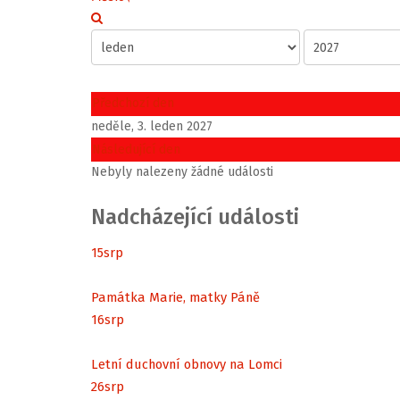
Předchozí den
neděle, 3. leden 2027
Následující den
Nebyly nalezeny žádné události
Nadcházející události
15
srp
Památka Marie, matky Páně
16
srp
Letní duchovní obnovy na Lomci
26
srp