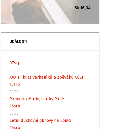
Sk 16,34
UDÁLOSTI
07
srp
00:00
XXXIII. kurz varhaníků a zpěváků CČSH
15
srp
00:00
Památka Marie, matky Páně
16
srp
00:00
Letní duchovní obnovy na Lomci
26
srp