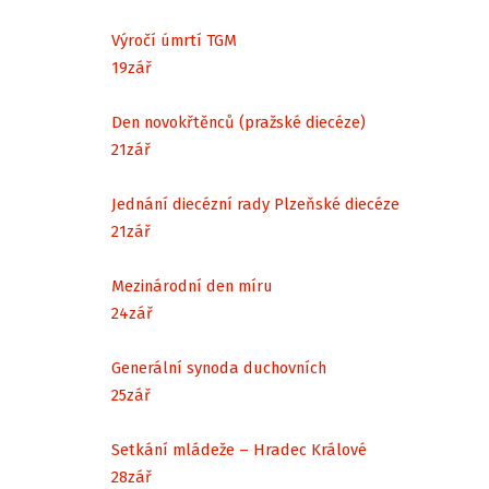
Výročí úmrtí TGM
19
zář
Den novokřtěnců (pražské diecéze)
21
zář
Jednání diecézní rady Plzeňské diecéze
21
zář
Mezinárodní den míru
24
zář
Generální synoda duchovních
25
zář
Setkání mládeže – Hradec Králové
28
zář