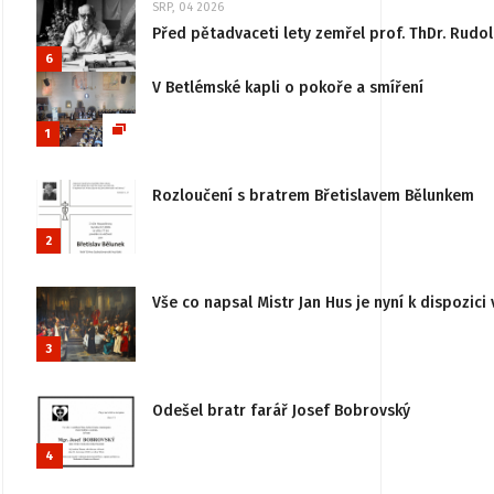
SRP, 04 2026
Před pětadvaceti lety zemřel prof. ThDr. Rudo
6
V Betlémské kapli o pokoře a smíření
1
Rozloučení s bratrem Břetislavem Bělunkem
2
Vše co napsal Mistr Jan Hus je nyní k dispozici 
3
Odešel bratr farář Josef Bobrovský
4