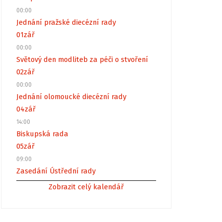
00:00
Jednání pražské diecézní rady
01
zář
00:00
Světový den modliteb za péči o stvoření
02
zář
00:00
Jednání olomoucké diecézní rady
04
zář
14:00
Biskupská rada
05
zář
09:00
Zasedání Ústřední rady
Zobrazit celý kalendář