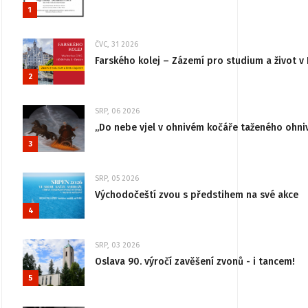
1
ČVC, 31 2026
Farského kolej – Zázemí pro studium a život v 
2
SRP, 06 2026
„Do nebe vjel v ohnivém kočáře taženého ohni
3
SRP, 05 2026
Východočeští zvou s předstihem na své akce
4
SRP, 03 2026
Oslava 90. výročí zavěšení zvonů - i tancem!
5